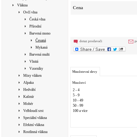
Vlákna
Cena
Ovčí vlna
Česká vlna
Přírodní
Barvená mono
Česaná
dotaz prodavači
p
Mykaná
Barvená multi
Vlnitá
Vzorníky
Množstevní slevy
Mixy vláken
Alpaka
Množství
Hedvábí
2 - 4
5 - 9
Kašmír
10 - 49
Mohér
50 - 99
Velbloudí srst
100 a více
Speciální vlákna
Efektní vlákna
Rostlinná vlákna