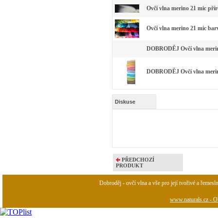
Ovčí vlna merino 21 mic pří
Ovčí vlna merino 21 mic bar
DOBRODĚJ Ovčí vlna merino 
DOBRODĚJ Ovčí vlna merino 
Diskuse
PŘEDCHOZÍ
PRODUKT
Dobroděj - ovčí vlna a vše pro její tvořivé a řemesl
www.naturals.cz - Ob