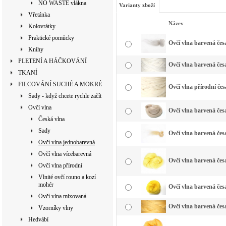
NO WASTE vlákna
Varianty zboží
Vřetánka
Název
Kolovrátky
Praktické pomůcky
Ovčí vlna barvená česa
Knihy
PLETENÍ A HÁČKOVÁNÍ
Ovčí vlna barvená česa
TKANÍ
FILCOVÁNÍ SUCHÉ A MOKRÉ
Ovčí vlna přírodní čes
Sady - když chcete rychle začít
Ovčí vlna
Ovčí vlna barvená česa
Česká vlna
Sady
Ovčí vlna barvená česa
Ovčí vlna jednobarevná
Ovčí vlna vícebarevná
Ovčí vlna barvená česa
Ovčí vlna přírodní
Vlnité ovčí rouno a kozí
mohér
Ovčí vlna barvená česa
Ovčí vlna mixovaná
Ovčí vlna barvená česa
Vzorníky vlny
Hedvábí