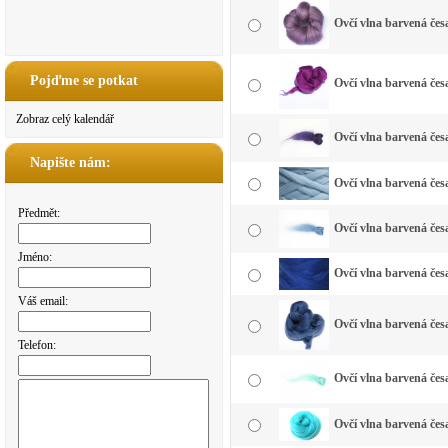
Ovčí vlna barvená čes
Pojďme se potkat
Ovčí vlna barvená čes
Zobraz celý kalendář
Ovčí vlna barvená čes
Napište nám:
Ovčí vlna barvená čes
Předmět:
Ovčí vlna barvená čes
Jméno:
Ovčí vlna barvená čes
Váš email:
Ovčí vlna barvená čes
Telefon:
Ovčí vlna barvená če
Ovčí vlna barvená čes