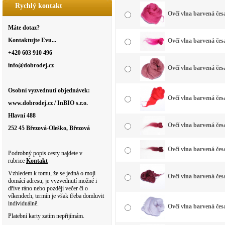
Rychlý kontakt
Ovčí vlna barvená čes
Máte dotaz?
Kontaktujte Evu...
Ovčí vlna barvená čes
+420 603 910 496
info@dobrodej.cz
Ovčí vlna barvená čes
Osobní vyzvednutí objednávek:
Ovčí vlna barvená čes
www.dobrodej.cz / InBIO s.r.o.
Hlavní 488
Ovčí vlna barvená čes
252 45 Březová-Oleško, Březová
Ovčí vlna barvená čes
Podrobný popis cesty najdete v
rubrice
Kontakt
Vzhledem k tomu, že se jedná o moji
Ovčí vlna barvená čes
domácí adresu, je vyzvednutí možné i
dříve ráno nebo později večer či o
víkendech, termín je však třeba domluvit
individuálně.
Ovčí vlna barvená česa
Platební karty zatím nepřijímám.