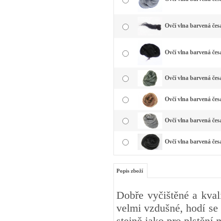
Ovčí vlna barvená čes
Ovčí vlna barvená čes
Ovčí vlna barvená česa
Ovčí vlna barvená čes
Ovčí vlna barvená česa
Ovčí vlna barvená čes
Popis zboží
Dobře vyčištěné a kval
velmi vzdušné, hodí se 
stejně jako pro plstění 