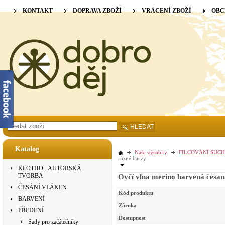
KONTAKT
DOPRAVA ZBOŽÍ
VRÁCENÍ ZBOŽÍ
OBC
HLEDAT
Katalog
Naše výrobky
FILCOVÁNÍ SUCH
různé barvy
KLOTHO - AUTORSKÁ
TVORBA
Ovčí vlna merino barvená česan
ČESÁNÍ VLÁKEN
Kód produktu
BARVENÍ
Záruka
PŘEDENÍ
Dostupnost
Sady pro začátečníky