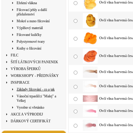
Ovčí vlna barvená česa
Efektní vlákna
Filcovací jehly a další
příslušenství
Ovčí vlna barvená česa
Mokré a nuno filcování
Výplňový materiál
Filcované kuličky
Ovčí vlna barvená čes
Polystyrenové tvary
Knihy o filcování
FILC
Ovčí vlna barvená čes
ŠITÍ LÁTKOVÝCH PANENEK
VÝROBA ŠPERKŮ
Ovčí vlna barvená česa
WORKSHOPY - PŘEDNÁŠKY
INSPIRACE
Ovčí vlna barvená če
Základy filcování - co a jak
Vánoční trpaslíčci "Malej" a
Ovčí vlna barvená česa
Velkej
Vyrobte si vřetánko
Ovčí vlna barvená česa
AKCE A VÝPRODEJ
DÁRKOVÝ CERTIFIKÁT
Ovčí vlna barvená čes