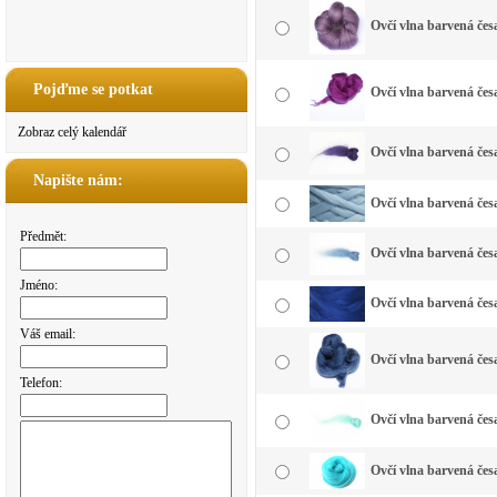
Ovčí vlna barvená čes
Pojďme se potkat
Ovčí vlna barvená čes
Zobraz celý kalendář
Ovčí vlna barvená čes
Napište nám:
Ovčí vlna barvená čes
Předmět:
Ovčí vlna barvená čes
Jméno:
Ovčí vlna barvená čes
Váš email:
Ovčí vlna barvená čes
Telefon:
Ovčí vlna barvená če
Ovčí vlna barvená čes