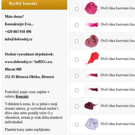
Rychlý kontakt
Ovčí vlna barvená čes
Máte dotaz?
Kontaktujte Evu...
Ovčí vlna barvená čes
+420 603 910 496
info@dobrodej.cz
Ovčí vlna barvená čes
Osobní vyzvednutí objednávek:
Ovčí vlna barvená čes
www.dobrodej.cz / InBIO s.r.o.
Hlavní 488
Ovčí vlna barvená čes
252 45 Březová-Oleško, Březová
Ovčí vlna barvená čes
Podrobný popis cesty najdete v
rubrice
Kontakt
Vzhledem k tomu, že se jedná o moji
Ovčí vlna barvená čes
domácí adresu, je vyzvednutí možné i
dříve ráno nebo později večer či o
víkendech, termín je však třeba domluvit
individuálně.
Ovčí vlna barvená česa
Platební karty zatím nepřijímám.