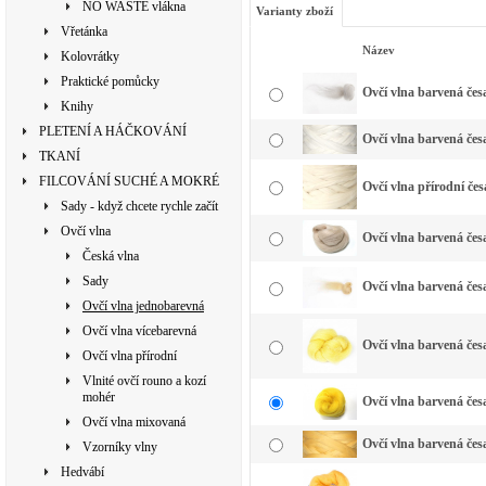
NO WASTE vlákna
Varianty zboží
Vřetánka
Název
Kolovrátky
Praktické pomůcky
Ovčí vlna barvená česa
Knihy
PLETENÍ A HÁČKOVÁNÍ
Ovčí vlna barvená česa
TKANÍ
FILCOVÁNÍ SUCHÉ A MOKRÉ
Ovčí vlna přírodní čes
Sady - když chcete rychle začít
Ovčí vlna
Ovčí vlna barvená česa
Česká vlna
Sady
Ovčí vlna barvená česa
Ovčí vlna jednobarevná
Ovčí vlna vícebarevná
Ovčí vlna barvená česa
Ovčí vlna přírodní
Vlnité ovčí rouno a kozí
mohér
Ovčí vlna barvená česa
Ovčí vlna mixovaná
Ovčí vlna barvená česa
Vzorníky vlny
Hedvábí