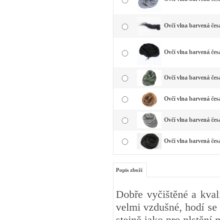
Ovčí vlna barvená čes
Ovčí vlna barvená čes
Ovčí vlna barvená česa
Ovčí vlna barvená čes
Ovčí vlna barvená česa
Ovčí vlna barvená čes
Popis zboží
Dobře vyčištěné a kval
velmi vzdušné, hodí se 
stejně jako pro plstění 