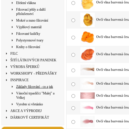
Ovčí vlna barvená česa
Efektní vlákna
Filcovací jehly a další
příslušenství
Ovčí vlna barvená česa
Mokré a nuno filcování
Výplňový materiál
Filcované kuličky
Ovčí vlna barvená čes
Polystyrenové tvary
Knihy o filcování
FILC
Ovčí vlna barvená čes
ŠITÍ LÁTKOVÝCH PANENEK
VÝROBA ŠPERKŮ
Ovčí vlna barvená česa
WORKSHOPY - PŘEDNÁŠKY
INSPIRACE
Ovčí vlna barvená če
Základy filcování - co a jak
Vánoční trpaslíčci "Malej" a
Ovčí vlna barvená česa
Velkej
Vyrobte si vřetánko
Ovčí vlna barvená česa
AKCE A VÝPRODEJ
DÁRKOVÝ CERTIFIKÁT
Ovčí vlna barvená čes