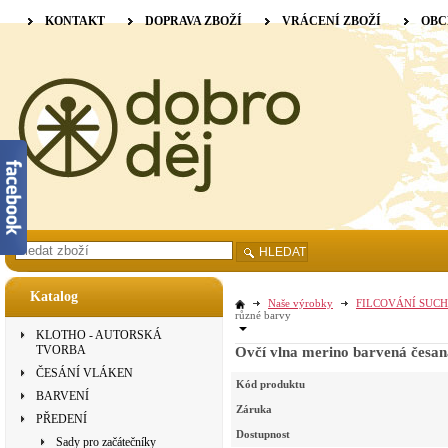
KONTAKT
DOPRAVA ZBOŽÍ
VRÁCENÍ ZBOŽÍ
OBC
HLEDAT
Katalog
Naše výrobky
FILCOVÁNÍ SUCH
různé barvy
KLOTHO - AUTORSKÁ
TVORBA
Ovčí vlna merino barvená česan
ČESÁNÍ VLÁKEN
Kód produktu
BARVENÍ
Záruka
PŘEDENÍ
Dostupnost
Sady pro začátečníky