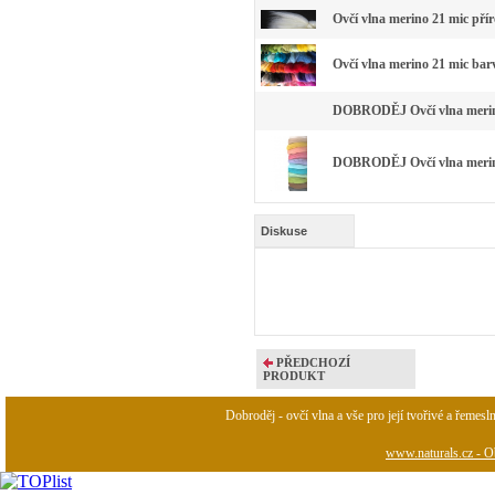
Ovčí vlna merino 21 mic pří
Ovčí vlna merino 21 mic bar
DOBRODĚJ Ovčí vlna merino 
DOBRODĚJ Ovčí vlna merino 
Diskuse
PŘEDCHOZÍ
PRODUKT
Dobroděj - ovčí vlna a vše pro její tvořivé a řemesl
www.naturals.cz - Ob