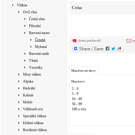
Vlákna
Cena
Ovčí vlna
Česká vlna
Přírodní
Barvená mono
Česaná
dotaz prodavači
p
Mykaná
Barvená multi
Vlnitá
Vzorníky
Množstevní slevy
Mixy vláken
Alpaka
Množství
Hedvábí
2 - 4
5 - 9
Kašmír
10 - 49
Mohér
50 - 99
Velbloudí srst
100 a více
Speciální vlákna
Efektní vlákna
Rostlinná vlákna