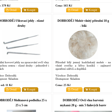
:
379 Kč
Cena:
165 Kč
Detail
Koupit
Detail
Koupit
DOBRODĚJ Filcovací jehly - různé
DOBRODĚJ Mohér vlnitý přírodní 10 g
druhy
- bílá
ální kovové jehly na zpracování ovčí vlny
Přírodně bílý jemný kudrlinkatý mohér - na
suchou cestou - různé druhy - jednotlivě i
vlnité ovečky a hřívy koníků - zajímavé
ách
zpestření oděvů a doplňků
bce:
Dobroděj
Výrobce:
Dobroděj
pnost:
Skladem
Dostupnost:
Skladem
 od:
11 Kč
Cena:
25 Kč
Detail
Koupit
Detail
Koupit
BRODĚJ Molitanová podložka 25 x
DOBRODĚJ Ovčí vlna barvená
25 x 5 cm
mykaná 20 g - mix 5 fialových barev