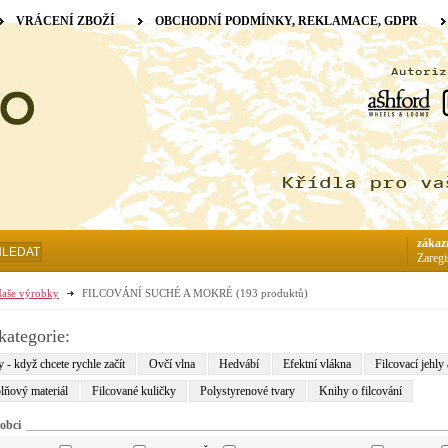
VRÁCENÍ ZBOŽÍ
OBCHODNÍ PODMÍNKY, REKLAMACE, GDPR
zákaz
HLEDAT
Zaregi
aše výrobky
FILCOVÁNÍ SUCHÉ A MOKRÉ
(193 produktů)
kategorie:
 - když chcete rychle začít
Ovčí vlna
Hedvábí
Efektní vlákna
Filcovací jehly 
lňový materiál
Filcované kuličky
Polystyrenové tvary
Knihy o filcování
obci