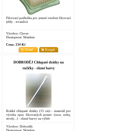
Filcovací podložka pro jemné vnoření filcovací
jehly - trvanlivá
Výrobce:
Clover
Dostupnost:
Skladem
Cena:
234 Kč
Detail
Koupit
DOBRODĚJ Chlupaté drátky na
ručičky - různé barvy
Krátké chlupaté drátky (15 cm) - materiál pro
výrobu opor filcovaných postav (ruce, nohy,
stvoly...) - různé barvy na výběr
Výrobce:
Dobroděj
Dostupnost:
Skladem