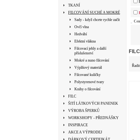
TKANÍ
FILCOVÁNÍ SUCHÉ A MOKRÉ
Sady - když chcete rychle začít
Ce
Ovčí vlna
Hedvábí
Efektní vlákna
Filcovací jehly a další
FIL
příslušenství
Mokré a nuno filcování
Řadit
Výplňový materiál
Filcované kuličky
Polystyrenové tvary
Knihy o filcování
FILC
ŠITÍ LÁTKOVÝCH PANENEK
VÝROBA ŠPERKŮ
WORKSHOPY - PŘEDNÁŠKY
INSPIRACE
AKCE A VÝPRODEJ
DÁRKOVÝ CERTIFIKÁT