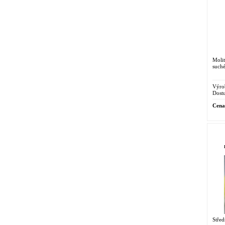
Molit
suché
Výro
Dostu
Cena
Střed