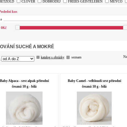
BETZOLD
CLOVER
DOBRODĚJ
FREIES GEISTELEBEN
MEYCO
Poslední kus
na
0
Kč
COVÁNÍ SUCHÉ A MOKRÉ
Na
katalog s obrázky
seznam
:
Baby Alpaca - srst alpak přírodní
Baby Camel - velbloudí srst přírodní
česaná 10 g - bílá
česaná 10 g - bílá