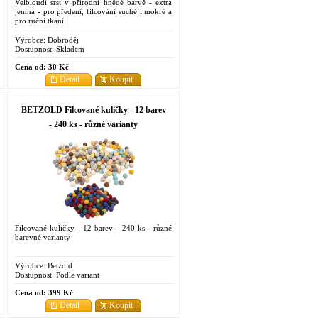
Velbloudí srst v přírodní hnědé barvě - extra
jemná - pro předení, filcování suché i mokré a
pro ruční tkaní
Výrobce:
Dobroděj
Dostupnost:
Skladem
Cena od:
30 Kč
Detail
Koupit
BETZOLD Filcované kuličky - 12 barev
- 240 ks - různé varianty
Filcované kuličky - 12 barev - 240 ks - různé
barevné varianty
Výrobce:
Betzold
Dostupnost:
Podle variant
Cena od:
399 Kč
Detail
Koupit