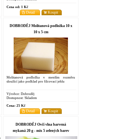
Cena od:
1 Kč
Detail
Koupit
DOBRODĚJ Molitanová podložka 10 x
10 x 5 cm
Molitanová podložka v menším rozměru
sloužící jako podklad pro filcovací jehlu
Výrobce:
Dobroděj
Dostupnost:
Skladem
Cena:
25 Kč
Detail
Koupit
DOBRODĚJ Ovčí vlna barvená
mykaná 20 g - mix 5 zelených barev