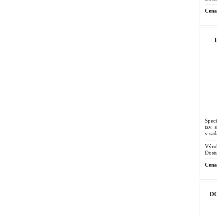
Cena
Speci
tzv. 
v sad
Výro
Dostu
Cena
DO