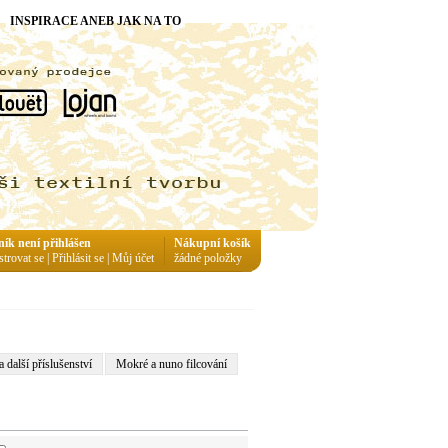
INSPIRACE ANEB JAK NA TO
ník není přihlášen
Nákupní košík
strovat se
|
Přihlásit se
|
Můj účet
žádné položky
a další příslušenství
Mokré a nuno filcování