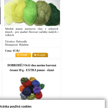
Středně jemná merinová vlna v zelených
tónech - pro snadné filcovací začátky malých i
velkých
Výrobce:
Dobroděj
Dostupnost:
Skladem
Cena:
45 Kč
Detail
Koupit
DOBRODĚJ Ovčí vlna merino barvená
česaná 10 g - EXTRA jemná - různé
barvy
Extra jemná nekousavá merinová vlna -
tránka používá cookies