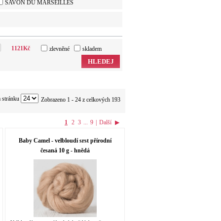
SAVON DU MARSEILLES
1121
Kč
zlevněné
skladem
HLEDEJ
 stránku
Zobrazeno 1 - 24 z celkových 193
1
2
3
...
9
|
Další
▶
Baby Camel - velbloudí srst přírodní
česaná 10 g - hnědá