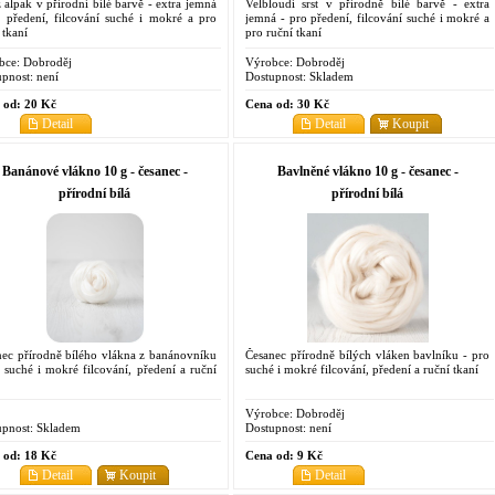
z alpak v přírodní bílé barvě - extra jemná
Velbloudí srst v přírodně bílé barvě - extra
o předení, filcování suché i mokré a pro
jemná - pro předení, filcování suché i mokré a
 tkaní
pro ruční tkaní
bce:
Dobroděj
Výrobce:
Dobroděj
pnost:
není
Dostupnost:
Skladem
 od:
20 Kč
Cena od:
30 Kč
Detail
Detail
Koupit
Banánové vlákno 10 g - česanec -
Bavlněné vlákno 10 g - česanec -
přírodní bílá
přírodní bílá
nec přírodně bílého vlákna z banánovníku
Česanec přírodně bílých vláken bavlníku - pro
 suché i mokré filcování, předení a ruční
suché i mokré filcování, předení a ruční tkaní
Výrobce:
Dobroděj
pnost:
Skladem
Dostupnost:
není
 od:
18 Kč
Cena od:
9 Kč
Detail
Koupit
Detail