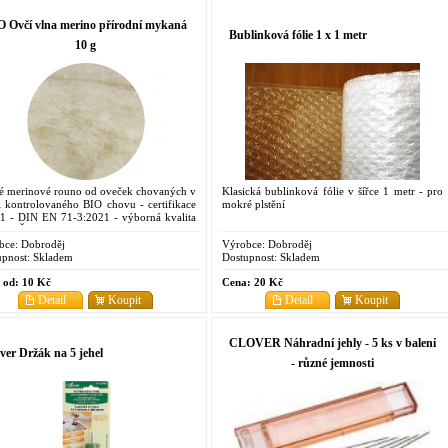
O Ovčí vlna merino přírodní mykaná
Bublinková fólie 1 x 1 metr
10 g
é merinové rouno od oveček chovaných v
Klasická bublinková fólie v šířce 1 metr - pro
i kontrolovaného BIO chovu - certifikace
mokré plstění
1 - DIN EN 71-3:2021 - výborná kvalita
NEČISTOT - vhodné na výplně i na
vání suché či mokré
bce:
Dobroděj
Výrobce:
Dobroděj
pnost:
Skladem
Dostupnost:
Skladem
 od:
10 Kč
Cena:
20 Kč
Detail
Koupit
Detail
Koupit
CLOVER Náhradní jehly - 5 ks v balení
ver Držák na 5 jehel
- různé jemnosti