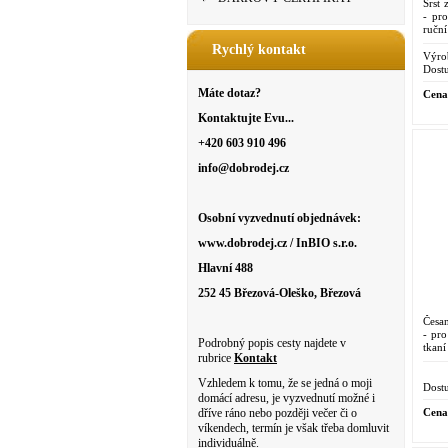
Srst 
- pr
ruční
Rychlý kontakt
Výro
Dostu
Máte dotaz?
Cena
Kontaktujte Evu...
+420 603 910 496
info@dobrodej.cz
Osobní vyzvednutí objednávek:
www.dobrodej.cz / InBIO s.r.o.
Hlavní 488
252 45 Březová-Oleško, Březová
Česa
- pro
Podrobný popis cesty najdete v
tkaní
rubrice
Kontakt
Vzhledem k tomu, že se jedná o moji
Dostu
domácí adresu, je vyzvednutí možné i
Cena
dříve ráno nebo později večer či o
víkendech, termín je však třeba domluvit
individuálně.