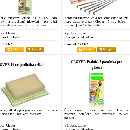
tický plastový držák na 5 jehel pro
Náhradní filcovací jehla pro samostatné použití
dnění a urychlení filcování - pro větší
i pro plastové držáky Clover - 5 ks v balení -
kty a dokonalé zafilcování v ploše
varianta jemná nebo hrubá
bce:
Clover
Výrobce:
Clover
pnost:
Skladem
Dostupnost:
Skladem
:
355 Kč
Cena od:
170 Kč
Detail
Koupit
Detail
Koupit
CLOVER Praktická pomůcka pro
VER Plsticí podložka velká
plstění
vací podložka pro jemné vnoření filcovací
Čistící kartáč filcovací podložky Clover, a
 - trvanlivá - pro větší projekty
zároveň pomůcka pro tvarování malých
motivů
bce:
Clover
Výrobce:
Clover
pnost:
Skladem
Dostupnost:
Skladem