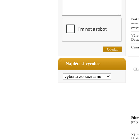
Prak
usna
proje
Výro
Dostu
Cena
Najděte si výrobce
CLO
Filco
jehly
Výro
Dostu