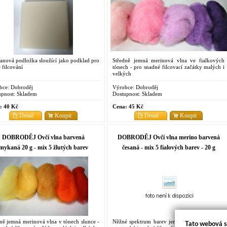
anová podložka sloužící jako podklad pro
Středně jemná merinová vlna ve fialkových
 filcování
tónech - pro snadné filcovací začátky malých i
velkých
bce:
Dobroděj
Výrobce:
Dobroděj
pnost:
Skladem
Dostupnost:
Skladem
:
40 Kč
Cena:
45 Kč
Detail
Koupit
Detail
Koupit
DOBRODĚJ Ovčí vlna barvená
DOBRODĚJ Ovčí vlna merino barvená
mykaná 20 g - mix 5 žlutých barev
česaná - mix 5 fialových barev - 20 g
ně jemná merinová vlna v tónech slunce -
Něžné spektrum barev jemné merinové vlny -
Tato webová s