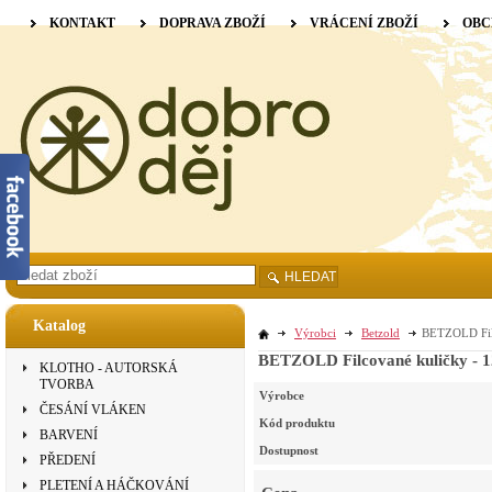
KONTAKT
DOPRAVA ZBOŽÍ
VRÁCENÍ ZBOŽÍ
OBC
HLEDAT
Katalog
Výrobci
Betzold
BETZOLD Filc
BETZOLD Filcované kuličky - 12
KLOTHO - AUTORSKÁ
TVORBA
Výrobce
ČESÁNÍ VLÁKEN
Kód produktu
BARVENÍ
Dostupnost
PŘEDENÍ
PLETENÍ A HÁČKOVÁNÍ