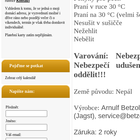
rubrice
Kontakt
Praní v ruce 30 °C
Vzhledem k tomu, že se jedná o moji
Praní na 30 °C (velmi š
domácí adresu, je vyzvednutí možné i
dříve ráno nebo později večer či o
Nesušit v sušičče
víkendech, termín je však třeba domluvit
individuálně.
Nežehlit
Platební karty zatím nepřijímám.
Nebělit
Varování: Nebez
Nebezpečí uduše
Pojďme se potkat
oddělit!!!
Zobraz celý kalendář
Země původu: Nepál
Napište nám:
Výrobce:
Arnulf Betzo
Předmět:
(Jagst), service@betz
Jméno:
Záruka: 2 roky
Váš email: