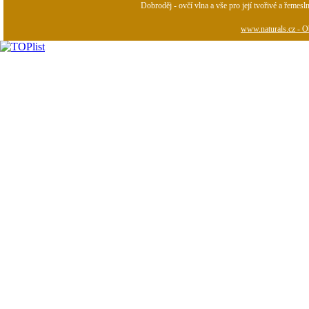
Dobroděj - ovčí vlna a vše pro její tvořivé a řemesl
www.naturals.cz - Ob