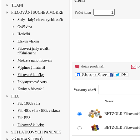
Cena
TKANÍ
FILCOVÁNÍ SUCHÉ A MOKRÉ
Počet kusů
Sady - když chcete rychle začít
Ovčí vlna
Hedvábí
Efektní vlákna
Filcovací jehly a další
příslušenství
Mokré a nuno filcování
dotaz prodavači
p
Výplňový materiál
Filcované kuličky
Polystyrenové tvary
Knihy o filcování
Varianty zboží
FILC
Název
Filc 100% vlna
Filc 40% vlna / 60% viskóza
BETZOLD Filcované kul
Filc PES
Filcované kuličky
BETZOLD Filcované ku
ŠITÍ LÁTKOVÝCH PANENEK
VÝROBA ŠPERKŮ