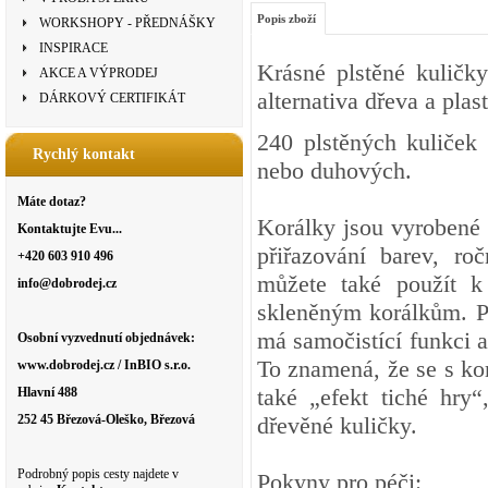
Popis zboží
WORKSHOPY - PŘEDNÁŠKY
INSPIRACE
Krásné plstěné kuličky
AKCE A VÝPRODEJ
alternativa dřeva a plas
DÁRKOVÝ CERTIFIKÁT
240 plstěných kuliček
Rychlý kontakt
nebo duhových.
Máte dotaz?
Korálky jsou vyrobené z
Kontaktujte Evu...
přiřazování barev, roč
+420 603 910 496
můžete také použít k 
info@dobrodej.cz
skleněným korálkům. Př
má samočistící funkci a
Osobní vyzvednutí objednávek:
To znamená, že se s kor
www.dobrodej.cz / InBIO s.r.o.
také „efekt tiché hry“
Hlavní 488
252 45 Březová-Oleško, Březová
dřevěné kuličky.
Podrobný popis cesty najdete v
Pokyny pro péči: