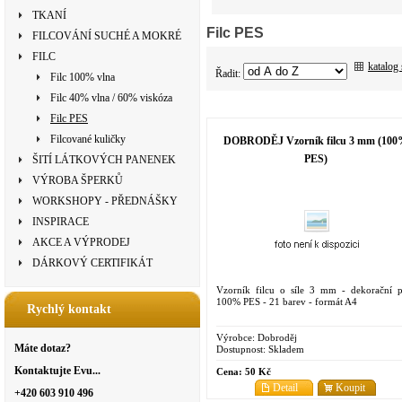
TKANÍ
Filc PES
FILCOVÁNÍ SUCHÉ A MOKRÉ
FILC
katalog
Řadit:
Filc 100% vlna
Filc 40% vlna / 60% viskóza
Filc PES
Filcované kuličky
DOBRODĚJ Vzorník filcu 3 mm (10
PES)
ŠITÍ LÁTKOVÝCH PANENEK
VÝROBA ŠPERKŮ
WORKSHOPY - PŘEDNÁŠKY
INSPIRACE
AKCE A VÝPRODEJ
DÁRKOVÝ CERTIFIKÁT
Vzorník filcu o síle 3 mm - dekorační pl
100% PES - 21 barev - formát A4
Rychlý kontakt
Výrobce:
Dobroděj
Máte dotaz?
Dostupnost:
Skladem
Kontaktujte Evu...
Cena:
50 Kč
Detail
Koupit
+420 603 910 496