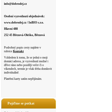
info@dobrodej.cz
Osobní vyzvednutí objednávek:
www.dobrodej.cz / InBIO s.r.o.
Hlavní 488
252 45 Březová-Oleško, Březová
Podrobný popis cesty najdete v
rubrice
Kontakt
Vzhledem k tomu, že se jedná o moji
domácí adresu, je vyzvednutí možné i
dříve ráno nebo později večer či o
víkendech, termín je však třeba domluvit
individuálně.
Platební karty zatím nepřijímám.
Pojďme se potkat