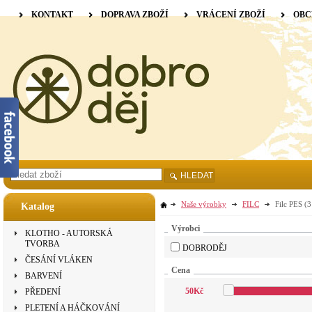
KONTAKT
DOPRAVA ZBOŽÍ
VRÁCENÍ ZBOŽÍ
OBC
HLEDAT
Naše výrobky
FILC
Filc PES
(3
Katalog
Výrobci
KLOTHO - AUTORSKÁ
TVORBA
DOBRODĚJ
ČESÁNÍ VLÁKEN
Cena
BARVENÍ
50
Kč
PŘEDENÍ
PLETENÍ A HÁČKOVÁNÍ