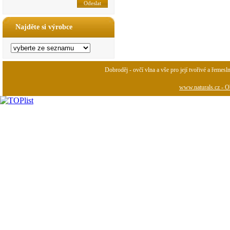
Najděte si výrobce
Dobroděj - ovčí vlna a vše pro její tvořivé a řemesl
www.naturals.cz - Ob