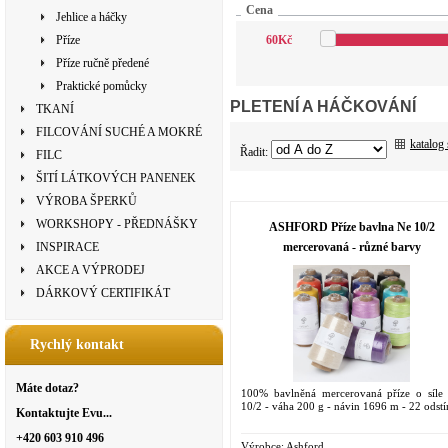
Cena
Jehlice a háčky
Příze
60
Kč
Příze ručně předené
Praktické pomůcky
PLETENÍ A HÁČKOVÁNÍ
TKANÍ
FILCOVÁNÍ SUCHÉ A MOKRÉ
katalog
Řadit:
FILC
ŠITÍ LÁTKOVÝCH PANENEK
VÝROBA ŠPERKŮ
WORKSHOPY - PŘEDNÁŠKY
ASHFORD Příze bavlna Ne 10/2
mercerovaná - různé barvy
INSPIRACE
AKCE A VÝPRODEJ
DÁRKOVÝ CERTIFIKÁT
Rychlý kontakt
Máte dotaz?
100% bavlněná mercerovaná příze o síle
10/2 - váha 200 g - návin 1696 m - 22 odst
Kontaktujte Evu...
+420 603 910 496
Výrobce:
Ashford