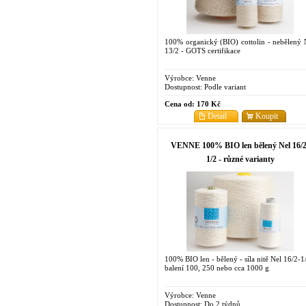
100% organický (BIO) cottolin - nebělený
13/2 - GOTS certifikace
Výrobce:
Venne
Dostupnost:
Podle variant
Cena od:
170 Kč
Detail
Koupit
VENNE 100% BIO len bělený Nel 16/2
1/2 - různé varianty
100% BIO len - bělený - síla nitě Nel 16/2-1
balení 100, 250 nebo cca 1000 g
Výrobce:
Venne
Dostupnost:
Do 2 týdnů