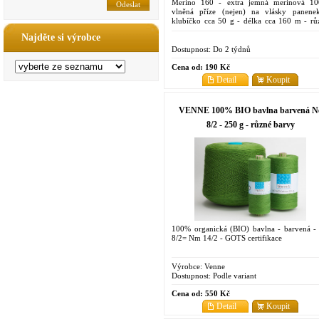
Merino 160 - extra jemná merinová 1
vlněná příze (nejen) na vlásky panene
klubíčko cca 50 g - délka cca 160 m - rů
barvy
Najděte si výrobce
Dostupnost:
Do 2 týdnů
Cena od:
190 Kč
Detail
Koupit
VENNE 100% BIO bavlna barvená N
8/2 - 250 g - různé barvy
100% organická (BIO) bavlna - barvená -
8/2= Nm 14/2 - GOTS certifikace
Výrobce:
Venne
Dostupnost:
Podle variant
Cena od:
550 Kč
Detail
Koupit