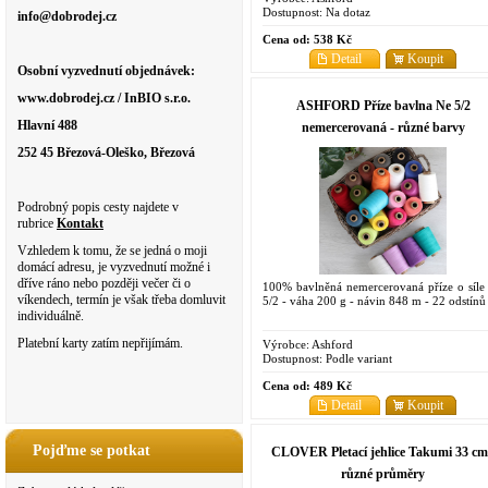
Dostupnost:
Na dotaz
info@dobrodej.cz
Cena od:
538 Kč
Detail
Koupit
Osobní vyzvednutí objednávek:
www.dobrodej.cz / InBIO s.r.o.
ASHFORD Příze bavlna Ne 5/2
Hlavní 488
nemercerovaná - různé barvy
252 45 Březová-Oleško, Březová
Podrobný popis cesty najdete v
rubrice
Kontakt
Vzhledem k tomu, že se jedná o moji
domácí adresu, je vyzvednutí možné i
dříve ráno nebo později večer či o
100% bavlněná nemercerovaná příze o síle
víkendech, termín je však třeba domluvit
5/2 - váha 200 g - návin 848 m - 22 odstínů
individuálně.
Platební karty zatím nepřijímám.
Výrobce:
Ashford
Dostupnost:
Podle variant
Cena od:
489 Kč
Detail
Koupit
Pojďme se potkat
CLOVER Pletací jehlice Takumi 33 cm
různé průměry