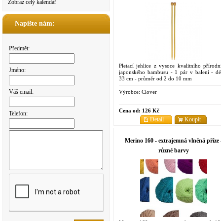
Zobraz celý kalendář
Napište nám:
Předmět:
Pletací jehlice z vysoce kvalitního přírodn
Jméno:
japonského bambusu - 1 pár v balení - dé
33 cm - průměr od 2 do 10 mm
Váš email:
Výrobce:
Clover
Cena od:
126 Kč
Telefon:
Detail
Koupit
Merino 160 - extrajemná vlněná příze 
různé barvy