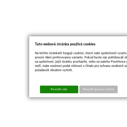
Tato webová stránka používá cookies
Na těchto stránkách fungují cookies, které naše společnosti využíva
prosím Vámi preferovanou variantu. Pokud byste nás potřebovali oh
na společnost, jejíž stránky procházíte, nebo na našeho Pověřence
měli, máte možnost podat stížnost u Úřadu pro ochranu osobních ú
požadavek obratem vyřešit.
Povolit vše
Povolit pouze nutné