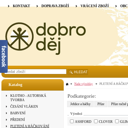
KONTAKT
DOPRAVA ZBOŽÍ
VRÁCENÍ ZBOŽÍ
OBC
HLEDAT
Naše výrobky
PLETENÍ A HÁČKO
Katalog
Podkategorie:
KLOTHO - AUTORSKÁ
TVORBA
Jehlice a háčky
Příze
Příze ručně 
ČESÁNÍ VLÁKEN
BARVENÍ
Výrobci
PŘEDENÍ
ASHFORD
CLOVER
GLI
PLETENÍ A HÁČKOVÁNÍ