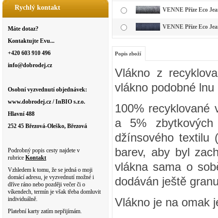
Rychlý kontakt
VENNE Příze Eco Jeans
VENNE Příze Eco Jean
Máte dotaz?
Kontaktujte Evu...
+420 603 910 496
Popis zboží
info@dobrodej.cz
Vlákno z recyklov
vlákno podobné lnu 
Osobní vyzvednutí objednávek:
www.dobrodej.cz / InBIO s.r.o.
100% recyklované v
Hlavní 488
a 5% zbytkových m
252 45 Březová-Oleško, Březová
džínsového textilu 
barev, aby byl zac
Podrobný popis cesty najdete v
rubrice
Kontakt
vlákna sama o sobě
Vzhledem k tomu, že se jedná o moji
domácí adresu, je vyzvednutí možné i
dodáván ještě granu
dříve ráno nebo později večer či o
víkendech, termín je však třeba domluvit
individuálně.
Vlákno je na omak
Platební karty zatím nepřijímám.