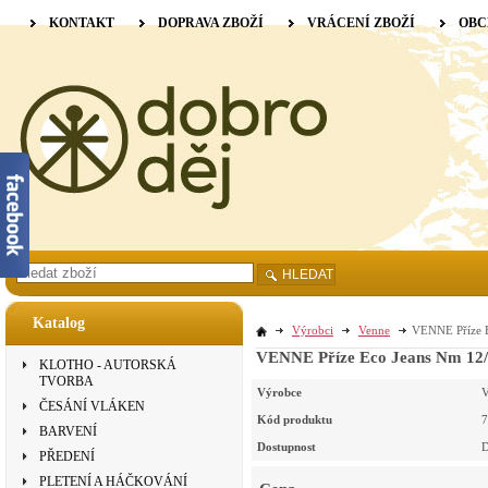
KONTAKT
DOPRAVA ZBOŽÍ
VRÁCENÍ ZBOŽÍ
OBC
HLEDAT
Katalog
Výrobci
Venne
VENNE Příze E
VENNE Příze Eco Jeans Nm 12/2 
KLOTHO - AUTORSKÁ
TVORBA
Výrobce
V
ČESÁNÍ VLÁKEN
Kód produktu
7
BARVENÍ
Dostupnost
D
PŘEDENÍ
PLETENÍ A HÁČKOVÁNÍ