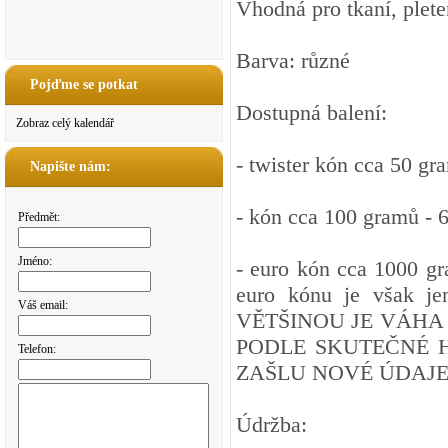
Vhodná pro tkaní, pleten
Barva: různé
Pojďme se potkat
Dostupná balení:
Zobraz celý kalendář
- twister kón cca 50 gr
Napište nám:
- kón cca 100 gramů - 
Předmět:
Jméno:
- euro kón cca 1000 
euro kónu je však je
Váš email:
VĚTŠINOU JE VÁHA
PODLE SKUTEČNÉ H
Telefon:
ZAŠLU NOVÉ ÚDAJE
Údržba: