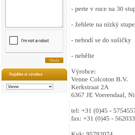
- perte v ruce na 30 stu
- žehlete na nízký stupe
- nehodí se do sušičky
- nebělte
Výrobce:
Najděte si výrobce
Venne Colcoton B.V.
Kerkstraat 2A
6367 JE Voerendaal, N
tel: +31 (0)45 - 575455
fax: +31 (0)45 - 56203
Kvk: 95792074