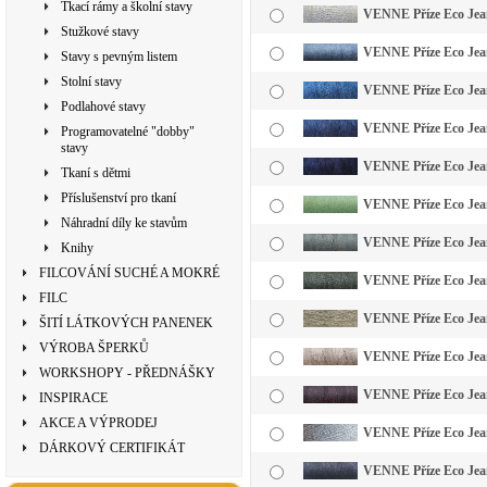
Tkací rámy a školní stavy
VENNE Příze Eco Jean
Stužkové stavy
VENNE Příze Eco Jean
Stavy s pevným listem
Stolní stavy
VENNE Příze Eco Jean
Podlahové stavy
VENNE Příze Eco Jean
Programovatelné "dobby"
stavy
VENNE Příze Eco Jean
Tkaní s dětmi
Příslušenství pro tkaní
VENNE Příze Eco Jeans
Náhradní díly ke stavům
VENNE Příze Eco Jeans
Knihy
FILCOVÁNÍ SUCHÉ A MOKRÉ
VENNE Příze Eco Jeans
FILC
VENNE Příze Eco Jean
ŠITÍ LÁTKOVÝCH PANENEK
VÝROBA ŠPERKŮ
VENNE Příze Eco Jeans
WORKSHOPY - PŘEDNÁŠKY
VENNE Příze Eco Jean
INSPIRACE
AKCE A VÝPRODEJ
VENNE Příze Eco Jeans
DÁRKOVÝ CERTIFIKÁT
VENNE Příze Eco Jeans