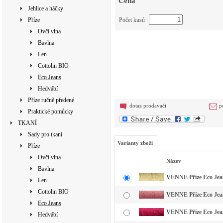
Cena
Jehlice a háčky
Příze
Počet kusů
Ovčí vlna
Bavlna
Len
Cottolin BIO
Eco Jeans
Hedvábí
Příze ručně předené
dotaz prodavači
p
Praktické pomůcky
TKANÍ
Sady pro tkaní
Varianty zboží
Příze
Ovčí vlna
Název
Bavlna
VENNE Příze Eco Jeans
Len
Cottolin BIO
VENNE Příze Eco Jean
Eco Jeans
VENNE Příze Eco Jean
Hedvábí