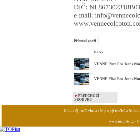
DIČ: NL867302318B0
e-mail: info@vennecol
www.vennecolcoton.c
Příbuzné zboží
Název
VENNE Příze Eco Jeans Nm 1
VENNE Příze Eco Jeans Nm 1
PŘEDCHOZÍ
PRODUKT
Dobroděj - ovčí vlna a vše pro její tvořivé a řemesl
www.naturals.cz - Ob