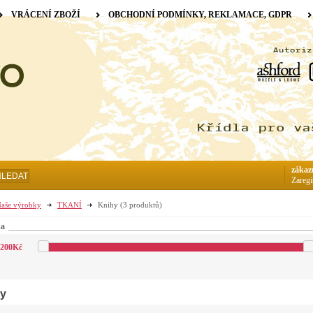
VRÁCENÍ ZBOŽÍ
OBCHODNÍ PODMÍNKY, REKLAMACE, GDPR
zákaz
HLEDAT
Zaregi
aše výrobky
TKANÍ
Knihy
(3 produktů)
na
200
Kč
y