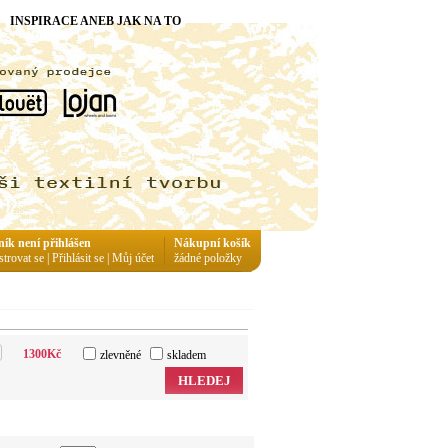
INSPIRACE ANEB JAK NA TO
ník není přihlášen
Nákupní košík
strovat se
|
Přihlásit se
|
Můj účet
žádné položky
1300
Kč
zlevněné
skladem
HLEDEJ