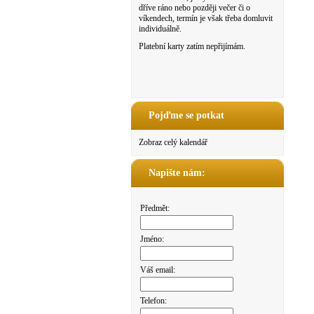
dříve ráno nebo později večer či o
víkendech, termín je však třeba domluvit
individuálně.
Platební karty zatím nepřijímám.
Pojďme se potkat
Zobraz celý kalendář
Napište nám:
Předmět:
Jméno:
Váš email:
Telefon: