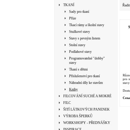
TKANÍ
Řadit
Sady pro tkaní
Příze
Tkací rámy a školní stavy
S
Stužkové stavy
Stavy s pevným listem
Stolní stavy
Podlahové stavy
Programovatelné "dobby"
stavy
Tkaní s dětmi
Různ
Příslušenství pro tkaní
pro s
Náhradní díly ke stavům
stavy
Knihy
Dostu
FILCOVÁNÍ SUCHÉ A MOKRÉ
Cena
FILC
ŠITÍ LÁTKOVÝCH PANENEK
VÝROBA ŠPERKŮ
WORKSHOPY - PŘEDNÁŠKY
INSPIRACE