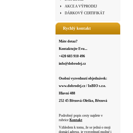
AKCE A VÝPRODEJ
DÁRKOVÝ CERTIFIKÁT
Rychlý kontakt
Máte dotaz?
Kontaktujte Evu...
+420 603 910 496
info@dobrodej.cz
Osobní vyzvednutí objednávek:
www.dobrodej.cz / InBIO s.r.o.
Hlavní 488
252 45 Březová-Oleško, Březová
Podrobný popis cesty najdete v
rubrice
Kontakt
Vzhledem k tomu, že se jedná o moji
domácí adresu, je vyzvednutí možné i