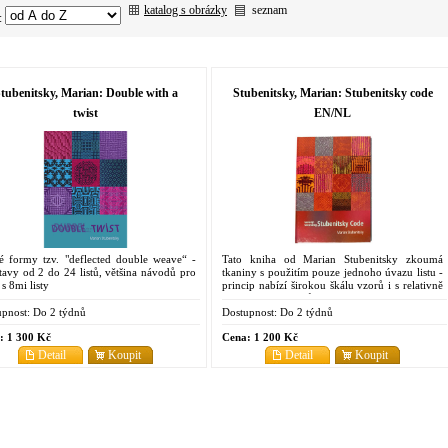
katalog s obrázky
seznam
:
tubenitsky, Marian: Double with a
Stubenitsky, Marian: Stubenitsky code
twist
EN/NL
é formy tzv. "deflected double weave“ -
Tato kniha od Marian Stubenitsky zkoumá
tavy od 2 do 24 listů, většina návodů pro
tkaniny s použitím pouze jednoho úvazu listu -
 s 8mi listy
princip nabízí širokou škálu vzorů i s relativně
malým počtem listů
pnost:
Do 2 týdnů
Dostupnost:
Do 2 týdnů
:
1 300 Kč
Cena:
1 200 Kč
Detail
Koupit
Detail
Koupit