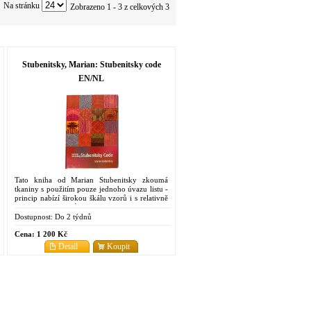
Na stránku
Zobrazeno 1 - 3 z celkových 3
Stubenitsky, Marian: Stubenitsky code
EN/NL
Tato kniha od Marian Stubenitsky zkoumá
tkaniny s použitím pouze jednoho úvazu listu -
princip nabízí širokou škálu vzorů i s relativně
malým počtem listů
Dostupnost:
Do 2 týdnů
Cena:
1 200 Kč
Detail
Koupit