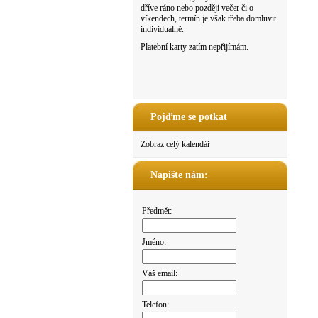
dříve ráno nebo později večer či o
víkendech, termín je však třeba domluvit
individuálně.
Platební karty zatím nepřijímám.
Pojďme se potkat
Zobraz celý kalendář
Napište nám:
Předmět:
Jméno:
Váš email:
Telefon: