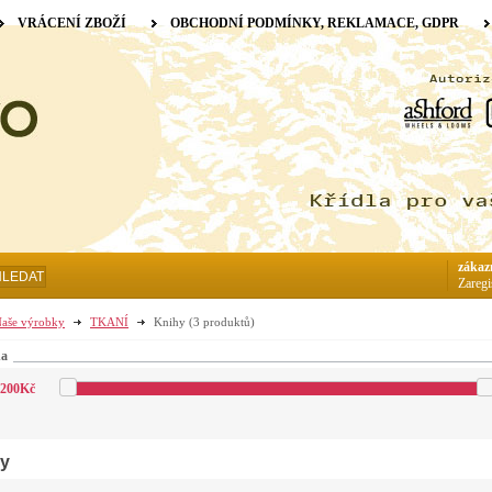
VRÁCENÍ ZBOŽÍ
OBCHODNÍ PODMÍNKY, REKLAMACE, GDPR
zákaz
HLEDAT
Zaregi
aše výrobky
TKANÍ
Knihy
(3 produktů)
na
200
Kč
y