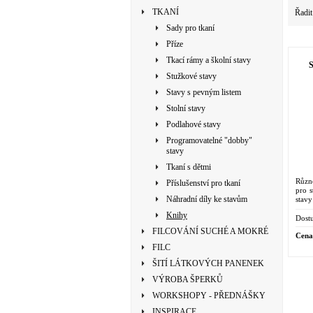
TKANÍ
Řadit
Sady pro tkaní
Příze
Tkací rámy a školní stavy
S
Stužkové stavy
Stavy s pevným listem
Stolní stavy
Podlahové stavy
Programovatelné "dobby"
stavy
Tkaní s dětmi
Různ
Příslušenství pro tkaní
pro s
Náhradní díly ke stavům
stavy
Knihy
Dostu
FILCOVÁNÍ SUCHÉ A MOKRÉ
Cena
FILC
ŠITÍ LÁTKOVÝCH PANENEK
VÝROBA ŠPERKŮ
WORKSHOPY - PŘEDNÁŠKY
INSPIRACE