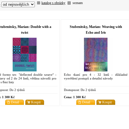
katalog s obrázky
seznam
:
tubenitsky, Marian: Double with a
Stubenitsky, Marian: Weaving with
twist
Echo and Iris
é formy tzv. "deflected double weave“ -
Echo tkaní pro 4 - 32 listů - důkladné
tavy od 2 do 24 listů, většina návodů pro
vysvětlení postupů a detailní návody
 s 8mi listy
pnost:
Do 2 týdnů
Dostupnost:
Do 2 týdnů
:
1 300 Kč
Cena:
1 300 Kč
Detail
Koupit
Detail
Koupit