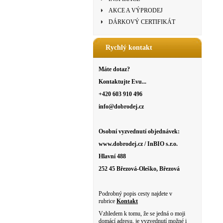
AKCE A VÝPRODEJ
DÁRKOVÝ CERTIFIKÁT
Rychlý kontakt
Máte dotaz?
Kontaktujte Evu...
+420 603 910 496
info@dobrodej.cz
Osobní vyzvednutí objednávek:
www.dobrodej.cz / InBIO s.r.o.
Hlavní 488
252 45 Březová-Oleško, Březová
Podrobný popis cesty najdete v
rubrice
Kontakt
Vzhledem k tomu, že se jedná o moji
domácí adresu, je vyzvednutí možné i