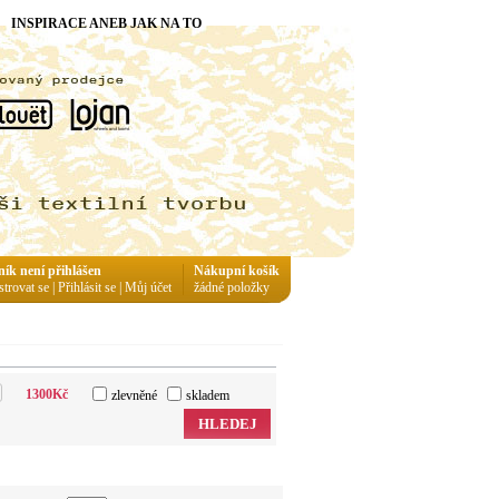
INSPIRACE ANEB JAK NA TO
ník není přihlášen
Nákupní košík
strovat se
|
Přihlásit se
|
Můj účet
žádné položky
1300
Kč
zlevněné
skladem
HLEDEJ