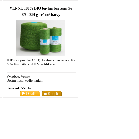
VENNE 100% BIO bavlna barvená Ne
8/2 - 250 g - různé barvy
100% organická (BIO) bavlna - barvená - Ne
8/2= Nm 14/2 - GOTS certifikace
Výrobce:
Venne
Dostupnost:
Podle variant
Cena od:
550 Kč
Detail
Koupit