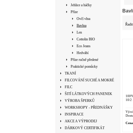
Jehlice a háčky
Bavl
Příze
Ovčí vlna
Řadit
Bavlna
Len
Cottolin BIO
Eco Jeans
Hedvábí
Příze ručně předené
Praktické pomůcky
TKANÍ
FILCOVÁNÍ SUCHÉ A MOKRÉ
FILC
ŠITÍ LÁTKOVÝCH PANENEK
100%
10/2 
VÝROBA ŠPERKŮ
WORKSHOPY - PŘEDNÁŠKY
Výro
INSPIRACE
Dostu
AKCE A VÝPRODEJ
Cena
DÁRKOVÝ CERTIFIKÁT