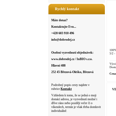
Rychlý kontakt
Máte dotaz?
Kontaktujte Evu...
+420 603 910 496
info@dobrodej.cz
100%
Osobní vyzvednutí objednávek:
5/2 -
www.dobrodej.cz / InBIO s.r.o.
Výro
Hlavní 488
Dostu
252 45 Březová-Oleško, Březová
Cena
Podrobný popis cesty najdete v
rubrice
Kontakt
VE
Vzhledem k tomu, že se jedná o moji
domácí adresu, je vyzvednutí možné i
dříve ráno nebo později večer či o
víkendech, termín je však třeba domluvit
individuálně.