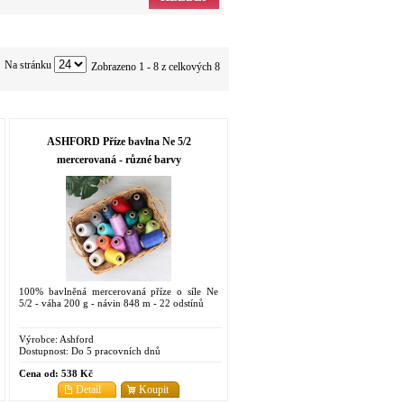
Na stránku
Zobrazeno 1 - 8 z celkových 8
ASHFORD Příze bavlna Ne 5/2
mercerovaná - různé barvy
100% bavlněná mercerovaná příze o síle Ne
5/2 - váha 200 g - návin 848 m - 22 odstínů
Výrobce:
Ashford
Dostupnost:
Do 5 pracovních dnů
Cena od:
538 Kč
Detail
Koupit