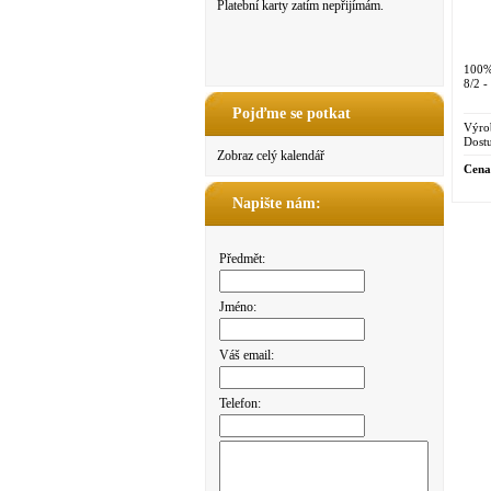
Platební karty zatím nepřijímám.
100%
8/2 -
Pojďme se potkat
Výro
Dostu
Zobraz celý kalendář
Cena
Napište nám:
Předmět:
Jméno:
Váš email:
Telefon: