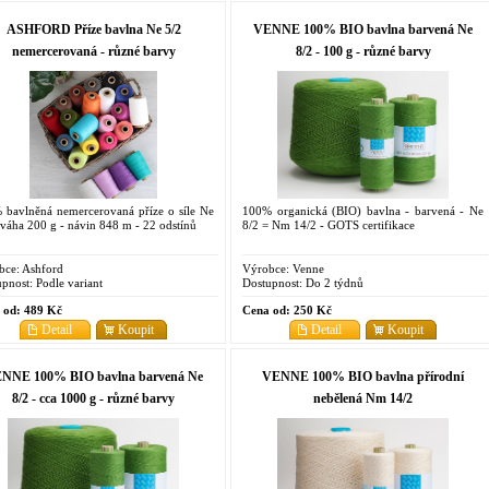
ASHFORD Příze bavlna Ne 5/2
VENNE 100% BIO bavlna barvená Ne
nemercerovaná - různé barvy
8/2 - 100 g - různé barvy
 bavlněná nemercerovaná příze o síle Ne
100% organická (BIO) bavlna - barvená - Ne
 váha 200 g - návin 848 m - 22 odstínů
8/2 = Nm 14/2 - GOTS certifikace
bce:
Ashford
Výrobce:
Venne
pnost:
Podle variant
Dostupnost:
Do 2 týdnů
 od:
489 Kč
Cena od:
250 Kč
Detail
Koupit
Detail
Koupit
NNE 100% BIO bavlna barvená Ne
VENNE 100% BIO bavlna přírodní
8/2 - cca 1000 g - různé barvy
nebělená Nm 14/2