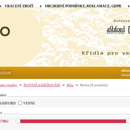
VRÁCENÍ ZBOŽÍ
OBCHODNÍ PODMÍNKY, REKLAMACE, GDPR
zákaz
HLEDAT
Zaregi
aše výrobky
PLETENÍ A HÁČKOVÁNÍ
Příze
Bavlna
(8 produktů)
obci
ASHFORD
VENNE
na
170
Kč