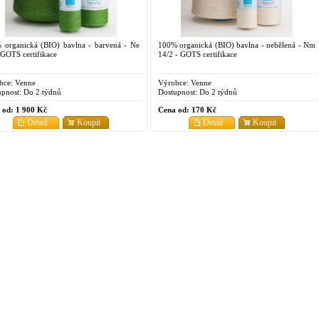
 organická (BIO) bavlna - barvená - Ne
100% organická (BIO) bavlna - nebělená - Nm
 GOTS certifikace
14/2 - GOTS certifikace
bce:
Venne
Výrobce:
Venne
pnost:
Do 2 týdnů
Dostupnost:
Do 2 týdnů
 od:
1 900 Kč
Cena od:
170 Kč
Detail
Koupit
Detail
Koupit