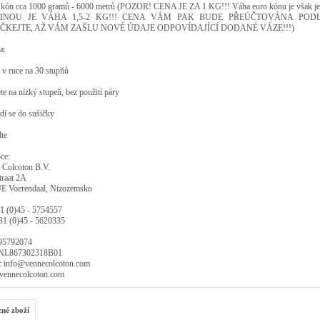
o kón cca 1000 gramů - 6000 metrů (POZOR! CENA JE ZA 1 KG!!! Váha euro kónu je však jen 
ŠINOU JE VÁHA 1,5-2 KG!!! CENA VÁM PAK BUDE PŘEÚČTOVÁNA PODL
ČKEJTE, AŽ VÁM ZAŠLU NOVÉ ÚDAJE ODPOVÍDAJÍCÍ DODANÉ VÁZE!!!)
a:
e v ruce na 30 stupňů
ete na nízký stupeň, bez použití páry
dí se do sušičky
lte
ce:
 Colcoton B.V.
traat 2A
JE Voerendaal, Nizozemsko
31 (0)45 - 5754557
+31 (0)45 - 5620335
95792074
 NL867302318B01
l: info@vennecolcoton.com
ennecolcoton.com
zné zboží