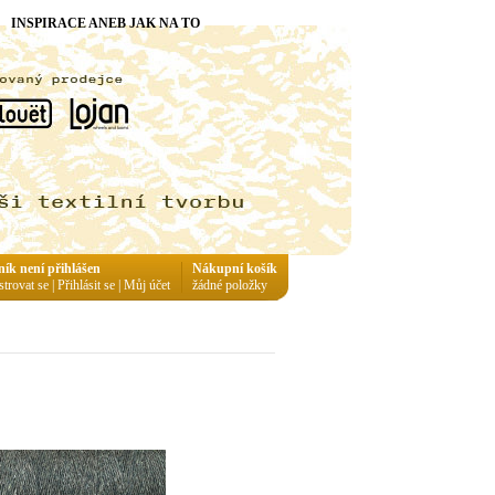
INSPIRACE ANEB JAK NA TO
ník není přihlášen
Nákupní košík
strovat se
|
Přihlásit se
|
Můj účet
žádné položky