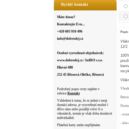
Rychlý kontakt
Máte dotaz?
Kontaktujte Evu...
+420 603 910 496
Popis 
info@dobrodej.cz
Vlák
12/2
Osobní vyzvednutí objednávek:
100%
www.dobrodej.cz / InBIO s.r.o.
použ
bare
Hlavní 488
recy
252 45 Březová-Oleško, Březová
Vlák
Vhodná
Podrobný popis cesty najdete v
rubrice
Kontakt
Barva:
Vzhledem k tomu, že se jedná o moji
domácí adresu, je vyzvednutí možné i
Dostup
dříve ráno nebo později večer či o
víkendech, termín je však třeba domluvit
- twis
individuálně.
- kón 
Platební karty zatím nepřijímám.