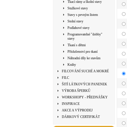
Tkací rámy a školní stavy
Stužkové stavy
Stavy s pevným listem
Stolní stavy
Podlahové stavy
Programovatelné "dobby"
stavy
Tkaní s dětmi
Příslušenství pro tkaní
Náhradní díly ke stavům
Knihy
FILCOVÁNÍ SUCHÉ A MOKRÉ
FILC
ŠITÍ LÁTKOVÝCH PANENEK
VÝROBA ŠPERKŮ
WORKSHOPY - PŘEDNÁŠKY
INSPIRACE
AKCE A VÝPRODEJ
DÁRKOVÝ CERTIFIKÁT