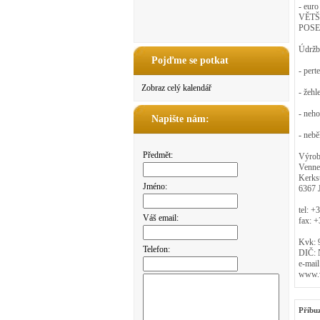
- eur
VĚT
POSE
Údržb
Pojďme se potkat
- pert
Zobraz celý kalendář
- žehl
- neho
Napište nám:
- nebě
Předmět:
Výrob
Venne
Kerks
Jméno:
6367 
tel: +
Váš email:
fax: 
Kvk: 
Telefon:
DIČ:
e-mai
www.v
Příbu