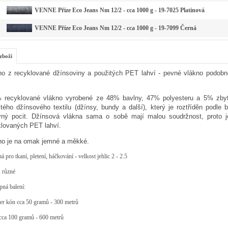
VENNE Příze Eco Jeans Nm 12/2 - cca 1000 g - 19-7025 Platinová
VENNE Příze Eco Jeans Nm 12/2 - cca 1000 g - 19-7099 Černá
zboží
no z recyklované džínsoviny a použitých PET lahví - pevné vlákno podobn
 recyklované vlákno vyrobené ze 48% bavlny, 47% polyesteru a 5% zbytk
itého džínsového textilu (džínsy, bundy a další), který je roztříděn podle
vný pocit. Džínsová vlákna sama o sobě mají malou soudržnost, proto j
klovaných PET lahví.
no je na omak jemné a měkké.
 pro tkaní, pletení, háčkování - velkost jehlic 2 - 2.5
 různé
ná balení:
ter kón cca 50 gramů - 300 metrů
cca 100 gramů - 600 metrů