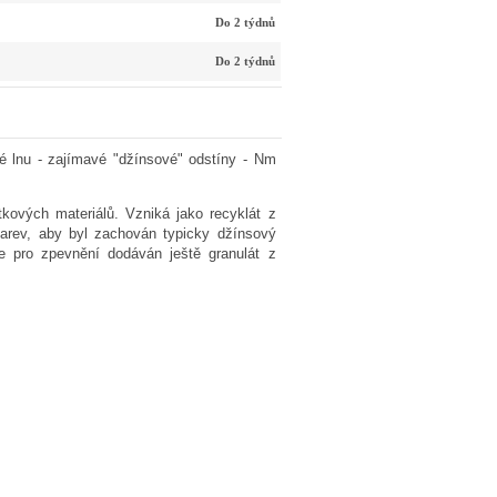
Do 2 týdnů
Do 2 týdnů
é lnu - zajímavé "džínsové" odstíny - Nm
ových materiálů. Vzniká jako recyklát z
 barev, aby byl zachován typicky džínsový
e pro zpevnění dodáván ještě granulát z