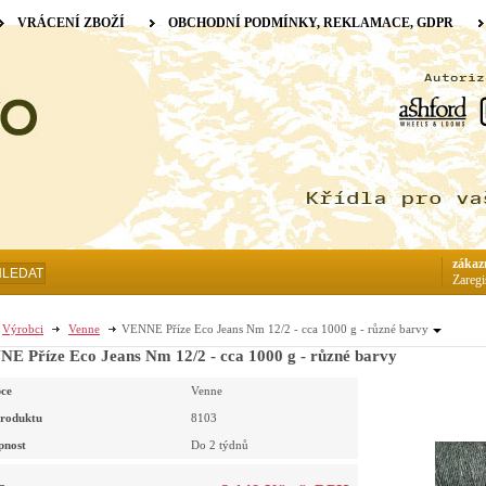
VRÁCENÍ ZBOŽÍ
OBCHODNÍ PODMÍNKY, REKLAMACE, GDPR
zákaz
HLEDAT
Zaregi
Výrobci
Venne
VENNE Příze Eco Jeans Nm 12/2 - cca 1000 g - různé barvy
E Příze Eco Jeans Nm 12/2 - cca 1000 g - různé barvy
ce
Venne
roduktu
8103
pnost
Do 2 týdnů