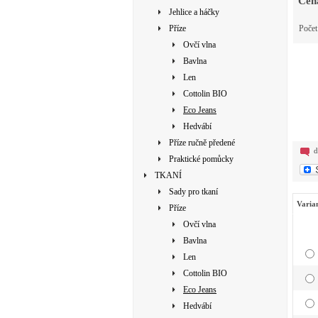
Cen
Jehlice a háčky
Příze
Poče
Ovčí vlna
Bavlna
Len
Cottolin BIO
Eco Jeans
Hedvábí
Příze ručně předené
d
Praktické pomůcky
TKANÍ
Sady pro tkaní
Varia
Příze
Ovčí vlna
Bavlna
Len
Cottolin BIO
Eco Jeans
Hedvábí