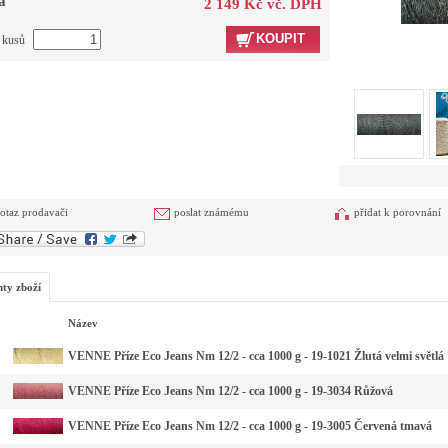
a
2 149 Kč vč. DPH
KOUPIT
t kusů
otaz prodavači
poslat známému
přidat k porovnání
nty zboží
Název
VENNE Příze Eco Jeans Nm 12/2 - cca 1000 g - 19-1021 Žlutá velmi světlá
VENNE Příze Eco Jeans Nm 12/2 - cca 1000 g - 19-3034 Růžová
VENNE Příze Eco Jeans Nm 12/2 - cca 1000 g - 19-3005 Červená tmavá