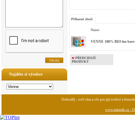
Příbuzné zboží
Název
VENNE 100% BIO len barvený
PŘEDCHOZÍ
PRODUKT
Najděte si výrobce
Dobroděj - ovčí vlna a vše pro její tvořivé a řemesl
www.naturals.cz - Ob