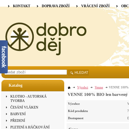
KONTAKT
DOPRAVA ZBOŽÍ
VRÁCENÍ ZBOŽÍ
OBC
HLEDAT
Katalog
Výrobci
Venne
VENNE 100% BI
VENNE 100% BIO len barvený Nel
KLOTHO - AUTORSKÁ
TVORBA
Výrobce
V
ČESÁNÍ VLÁKEN
Kód produktu
7
BARVENÍ
Dostupnost
D
PŘEDENÍ
PLETENÍ A HÁČKOVÁNÍ