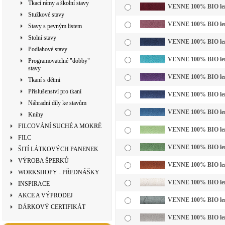
Tkací rámy a školní stavy
VENNE 100% BIO len b
Stužkové stavy
VENNE 100% BIO len b
Stavy s pevným listem
Stolní stavy
VENNE 100% BIO len b
Podlahové stavy
VENNE 100% BIO len b
Programovatelné "dobby"
stavy
VENNE 100% BIO len b
Tkaní s dětmi
Příslušenství pro tkaní
VENNE 100% BIO len b
Náhradní díly ke stavům
VENNE 100% BIO len b
Knihy
FILCOVÁNÍ SUCHÉ A MOKRÉ
VENNE 100% BIO len b
FILC
VENNE 100% BIO len b
ŠITÍ LÁTKOVÝCH PANENEK
VÝROBA ŠPERKŮ
VENNE 100% BIO len b
WORKSHOPY - PŘEDNÁŠKY
VENNE 100% BIO len b
INSPIRACE
AKCE A VÝPRODEJ
VENNE 100% BIO len b
DÁRKOVÝ CERTIFIKÁT
VENNE 100% BIO len b