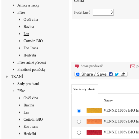
Cena
Jehlice a háčky
Příze
Počet kusů
Ovčí vlna
Bavlna
Len
Cottolin BIO
Eco Jeans
Hedvábí
Příze ručně předené
dotaz prodavači
p
Praktické pomůcky
TKANÍ
Sady pro tkaní
Varianty zboží
Příze
Ovčí vlna
Název
Bavlna
VENNE 100% BIO len b
Len
Cottolin BIO
VENNE 100% BIO len b
Eco Jeans
VENNE 100% BIO len b
Hedvábí