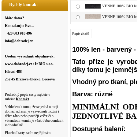
Rychlý kontakt
VENNE 100% BIO len b
VENNE 100% BIO len b
Máte dotaz?
Kontaktujte Evu...
+420 603 910 496
Popis zboží
info@dobrodej.cz
100% len - barvený - 
Osobní vyzvednutí objednávek:
Tato příze je vyro
www.dobrodej.cz / InBIO s.r.o.
díky tomu je jemnější
Hlavní 488
252 45 Březová-Oleško, Březová
Vhodný pro tkaní, ple
Barva: různé
Podrobný popis cesty najdete v
rubrice
Kontakt
MINIMÁLNÍ OD
Vzhledem k tomu, že se jedná o moji
domácí adresu, je vyzvednutí možné i
JEDNOTLIVÉ BA
dříve ráno nebo později večer či o
víkendech, termín je však třeba domluvit
individuálně.
Dostupná balení:
Platební karty zatím nepřijímám.