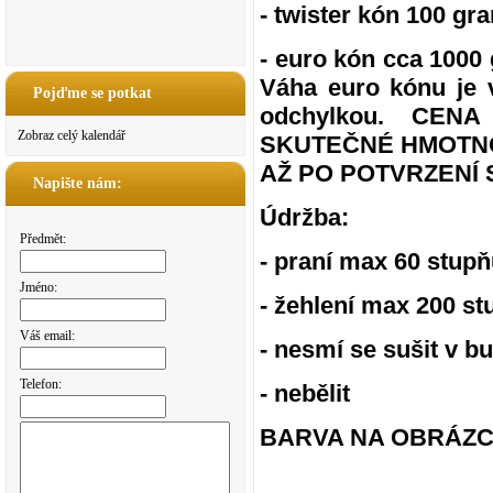
- twister kón 100 gr
- euro kón cca 100
Váha euro kónu je 
Pojďme se potkat
odchylkou. CE
Zobraz celý kalendář
SKUTEČNÉ HMOTNO
AŽ PO POTVRZENÍ 
Napište nám:
Údržba:
Předmět:
- praní max 60 stup
Jméno:
- žehlení max 200 s
Váš email:
- nesmí se sušit v b
Telefon:
- nebělit
BARVA NA OBRÁZCÍ