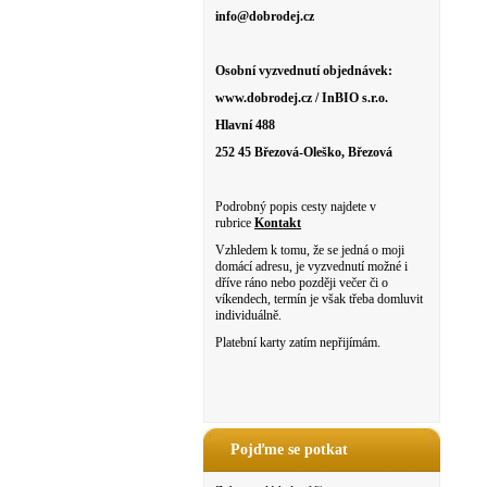
info@dobrodej.cz
Osobní vyzvednutí objednávek:
www.dobrodej.cz / InBIO s.r.o.
Hlavní 488
252 45 Březová-Oleško, Březová
Podrobný popis cesty najdete v
rubrice
Kontakt
Vzhledem k tomu, že se jedná o moji
domácí adresu, je vyzvednutí možné i
dříve ráno nebo později večer či o
víkendech, termín je však třeba domluvit
individuálně.
Platební karty zatím nepřijímám.
Pojďme se potkat