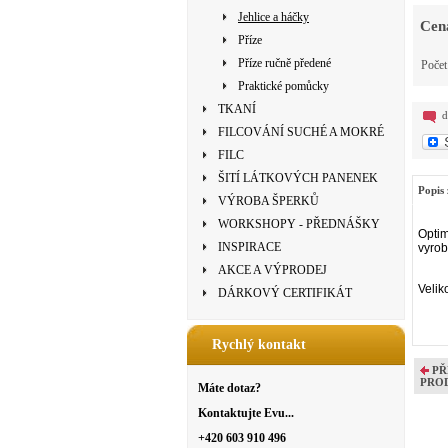
Jehlice a háčky
Cen
Příze
Příze ručně předené
Poče
Praktické pomůcky
TKANÍ
d
FILCOVÁNÍ SUCHÉ A MOKRÉ
FILC
ŠITÍ LÁTKOVÝCH PANENEK
Popis 
VÝROBA ŠPERKŮ
WORKSHOPY - PŘEDNÁŠKY
Optim
INSPIRACE
vyrob
AKCE A VÝPRODEJ
Velik
DÁRKOVÝ CERTIFIKÁT
Rychlý kontakt
PŘ
PRO
Máte dotaz?
Kontaktujte Evu...
+420 603 910 496