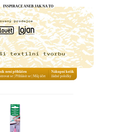
INSPIRACE ANEB JAK NA TO
ník není přihlášen
Nákupní košík
strovat se
|
Přihlásit se
|
Můj účet
žádné položky