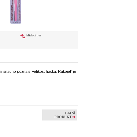
hlídací pes
ní snadno poznáte velikost háčku. Rukojeť je
DALŠÍ
PRODUKT