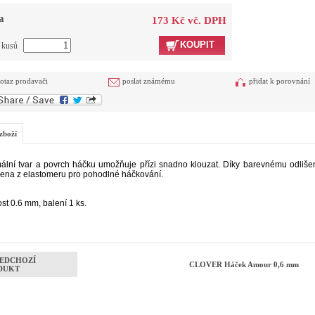
a
173 Kč vč. DPH
KOUPIT
t kusů
otaz prodavači
poslat známému
přidat k porovnání
zboží
ální tvar a povrch háčku umožňuje přízi snadno klouzat. Díky barevnému odliše
ena z elastomeru pro pohodlné háčkování.
ost 0.6 mm, balení 1 ks.
EDCHOZÍ
CLOVER Háček Amour 0,6 mm
DUKT