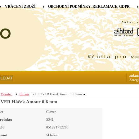
VRÁCENÍ ZBOŽÍ
OBCHODNÍ PODMÍNKY, REKLAMACE, GDPR
zákaz
HLEDAT
Zaregi
Výrobci
Clover
CLOVER Háček Amour 0,6 mm
VER Háček Amour 0,6 mm
ce
Clover
roduktu
5341
kód
051221712265
pnost
Skladem