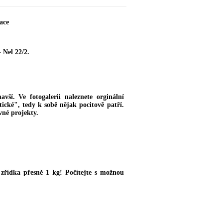
ace
 Nel 22/2.
vší. Ve fotogalerii naleznete orginální
ické", tedy k sobě nějak pocitově patří.
vné projekty.
řídka přesně 1 kg! Počítejte s možnou