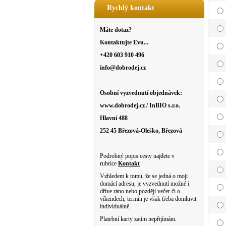
Rychlý kontakt
Máte dotaz?
Kontaktujte Evu...
+420 603 910 496
info@dobrodej.cz
Osobní vyzvednutí objednávek:
www.dobrodej.cz / InBIO s.r.o.
Hlavní 488
252 45 Březová-Oleško, Březová
Podrobný popis cesty najdete v
rubrice
Kontakt
Vzhledem k tomu, že se jedná o moji
domácí adresu, je vyzvednutí možné i
dříve ráno nebo později večer či o
víkendech, termín je však třeba domluvit
individuálně.
Platební karty zatím nepřijímám.