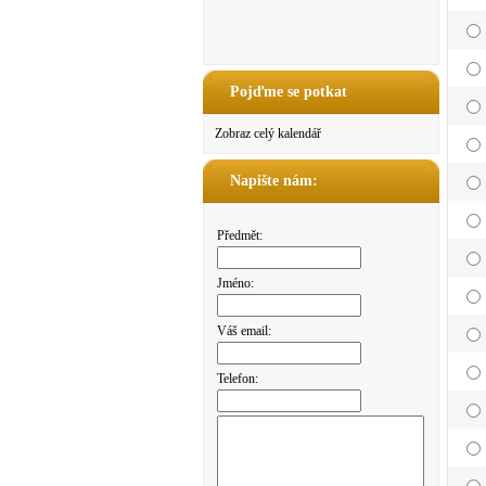
Pojďme se potkat
Zobraz celý kalendář
Napište nám:
Předmět:
Jméno:
Váš email:
Telefon: