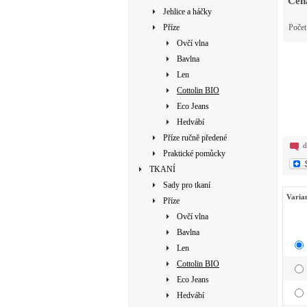
Cen
Jehlice a háčky
Příze
Poče
Ovčí vlna
Bavlna
Len
Cottolin BIO
Eco Jeans
Hedvábí
Příze ručně předené
d
Praktické pomůcky
TKANÍ
Sady pro tkaní
Varia
Příze
Ovčí vlna
Bavlna
Len
Cottolin BIO
Eco Jeans
Hedvábí