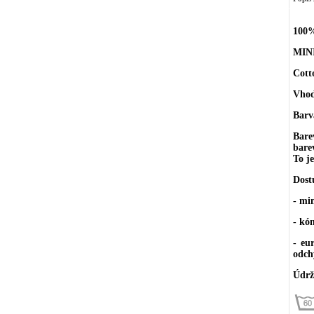
100%
MIN
Cott
Vhodn
Barv
Bare
bare
To j
Dost
- mi
- kó
- eu
odch
Údrž