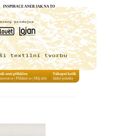
INSPIRACE ANEB JAK NA TO
ník není přihlášen
Nákupní košík
strovat se
|
Přihlásit se
|
Můj účet
žádné položky