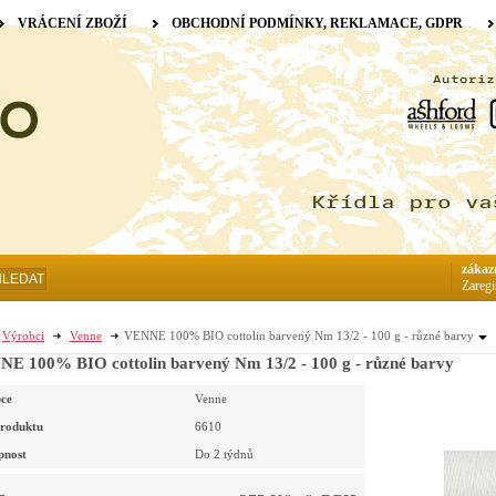
VRÁCENÍ ZBOŽÍ
OBCHODNÍ PODMÍNKY, REKLAMACE, GDPR
zákaz
HLEDAT
Zaregi
Výrobci
Venne
VENNE 100% BIO cottolin barvený Nm 13/2 - 100 g - různé barvy
E 100% BIO cottolin barvený Nm 13/2 - 100 g - různé barvy
ce
Venne
roduktu
6610
pnost
Do 2 týdnů