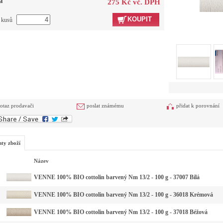
a
275 Kč vč. DPH
KOUPIT
t kusů
otaz prodavači
poslat známému
přidat k porovnání
nty zboží
Název
VENNE 100% BIO cottolin barvený Nm 13/2 - 100 g - 37007 Bílá
VENNE 100% BIO cottolin barvený Nm 13/2 - 100 g - 36018 Krémová
VENNE 100% BIO cottolin barvený Nm 13/2 - 100 g - 37018 Béžová