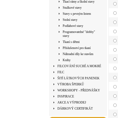
Tkací rámy a školní stavy
Stužkové stavy
Stavy s pevným listem
Stolní stavy
Podlahové stavy
Programovatelné "dobby"
stavy
Tkaní s dětmi
Příslušenství pro tkaní
Náhradní díly ke stavům
Knihy
FILCOVÁNÍ SUCHÉ A MOKRÉ
FILC
ŠITÍ LÁTKOVÝCH PANENEK
VÝROBA ŠPERKŮ
WORKSHOPY - PŘEDNÁŠKY
INSPIRACE
AKCE A VÝPRODEJ
DÁRKOVÝ CERTIFIKÁT