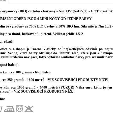
 organický (BIO) cottolin - barvený - Nm 13/2 (Nel 22/2) - GOTS certifik
IMÁLNÍ ODBĚR JSOU 4 MINI KÓNY OD JEDNÉ BARVY
olin je vyrobený ze 70% BIO bavlny a 30% BIO lnu. Síla nitě je Nm 13/2 -
ý pro tkaní, háčkování i pletení. Velikost jehlic 1.5-2
a: různé
vnice v e-shopu je řazena klasicky od nejsvětlějších odstínů po nejtma
vnici Venne, která barvy sdružuje do "hnízd" těch, které jsou si "sympat
e velmi užitečná navigace, když vybíráte souladné barvy pro své multibare
upná balení:
ni kón cca 100 gramů - 640 metrů
n cca 250 gramů - 1600 metrů - VIZ SOUVISEJÍCÍ PRODUKTY NÍŽE!
ro kón cca 1000 gramů - 6400 metrů (POZOR! Váha euro kónu je jen z
ylkou.) - VIZ SOUVISEJÍCÍ PRODUKTY NÍŽE!
ba: