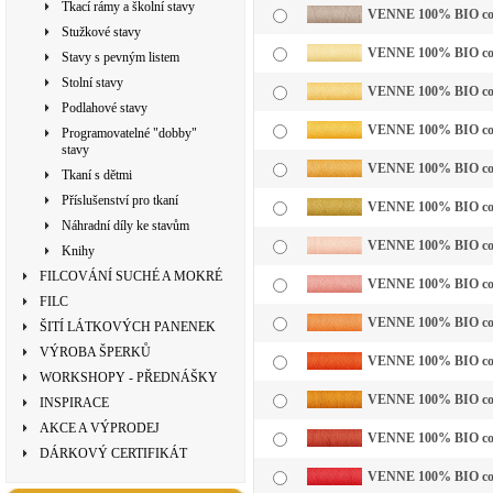
Tkací rámy a školní stavy
VENNE 100% BIO cotto
Stužkové stavy
VENNE 100% BIO cotto
Stavy s pevným listem
Stolní stavy
VENNE 100% BIO cotto
Podlahové stavy
VENNE 100% BIO cotto
Programovatelné "dobby"
stavy
VENNE 100% BIO cotto
Tkaní s dětmi
Příslušenství pro tkaní
VENNE 100% BIO cotto
Náhradní díly ke stavům
VENNE 100% BIO cotto
Knihy
FILCOVÁNÍ SUCHÉ A MOKRÉ
VENNE 100% BIO cott
FILC
VENNE 100% BIO cotto
ŠITÍ LÁTKOVÝCH PANENEK
VÝROBA ŠPERKŮ
VENNE 100% BIO cotto
WORKSHOPY - PŘEDNÁŠKY
VENNE 100% BIO cotto
INSPIRACE
AKCE A VÝPRODEJ
VENNE 100% BIO cotto
DÁRKOVÝ CERTIFIKÁT
VENNE 100% BIO cotto