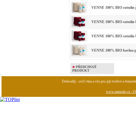
VENNE 100% BIO cottolin p
VENNE 100% BIO cottolin ba
VENNE 100% BIO cottolin ba
VENNE 100% BIO bavlna př
PŘEDCHOZÍ
PRODUKT
Dobroděj - ovčí vlna a vše pro její tvořivé a řemesl
www.naturals.cz - Ob