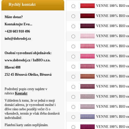
Rychlý kontakt
VENNE 100% BIO cotto
VENNE 100% BIO cotto
Máte dotaz?
Kontaktujte Evu...
VENNE 100% BIO cotto
+420 603 910 496
VENNE 100% BIO cotto
info@dobrodej.cz
VENNE 100% BIO cotto
Osobní vyzvednutí objednávek:
VENNE 100% BIO cotto
www.dobrodej.cz / InBIO s.r.o.
VENNE 100% BIO cotto
Hlavní 488
252 45 Březová-Oleško, Březová
VENNE 100% BIO cotto
VENNE 100% BIO cotto
Podrobný popis cesty najdete v
rubrice
Kontakt
VENNE 100% BIO cotto
Vzhledem k tomu, že se jedná o moji
domácí adresu, je vyzvednutí možné i
VENNE 100% BIO cottol
dříve ráno nebo později večer či o
víkendech, termín je však třeba domluvit
VENNE 100% BIO cotto
individuálně.
Platební karty zatím nepřijímám.
VENNE 100% BIO cotto