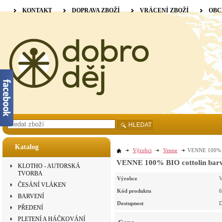
KONTAKT
DOPRAVA ZBOŽÍ
VRÁCENÍ ZBOŽÍ
OBC
HLEDAT
Katalog
Výrobci
Venne
VENNE 100% BI
VENNE 100% BIO cottolin barve
KLOTHO - AUTORSKÁ
TVORBA
Výrobce
V
ČESÁNÍ VLÁKEN
Kód produktu
6
BARVENÍ
Dostupnost
D
PŘEDENÍ
PLETENÍ A HÁČKOVÁNÍ