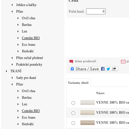
Cena
Jehlice a háčky
Příze
Počet kusů
Ovčí vlna
Bavlna
Len
Cottolin BIO
Eco Jeans
Hedvábí
Příze ručně předené
dotaz prodavači
p
Praktické pomůcky
TKANÍ
Sady pro tkaní
Varianty zboží
Příze
Ovčí vlna
Název
Bavlna
VENNE 100% BIO cotto
Len
Cottolin BIO
VENNE 100% BIO cott
Eco Jeans
VENNE 100% BIO cotto
Hedvábí