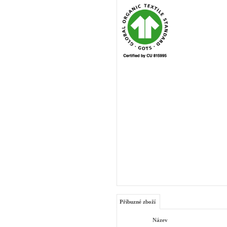
Příbuzné zboží
Název