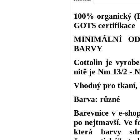
100% organický (BI
GOTS certifikace
MINIMÁLNÍ O
BARVY
Cottolin je vyro
nitě je Nm 13/2 - N
Vhodný pro tkaní, h
Barva: různé
Barevnice v e-shop
po nejtmavší. Ve f
která barvy sd