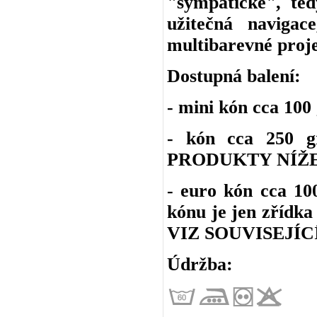
"sympatické", ted
užitečná navigac
multibarevné proje
Dostupná balení:
- mini kón cca 10
- kón cca 250 
PRODUKTY NÍŽE
- euro kón cca 1
kónu je jen zřídka
VIZ SOUVISEJÍC
Údržba: