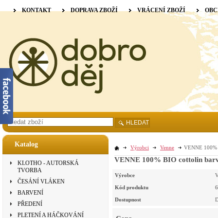
KONTAKT
DOPRAVA ZBOŽÍ
VRÁCENÍ ZBOŽÍ
OBC
HLEDAT
Katalog
Výrobci
Venne
VENNE 100% BI
VENNE 100% BIO cottolin barve
KLOTHO - AUTORSKÁ
TVORBA
Výrobce
V
ČESÁNÍ VLÁKEN
Kód produktu
6
BARVENÍ
Dostupnost
D
PŘEDENÍ
PLETENÍ A HÁČKOVÁNÍ