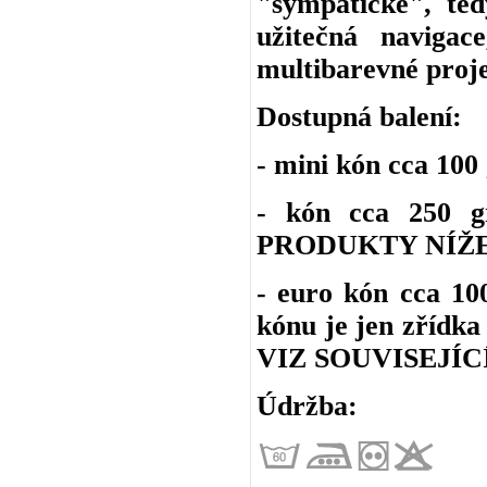
"sympatické", ted
užitečná navigac
multibarevné proje
Dostupná balení:
- mini kón cca 10
- kón cca 250 
PRODUKTY NÍŽE
- euro kón cca 1
kónu je jen zřídka
VIZ SOUVISEJÍC
Údržba: