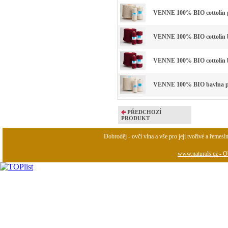
VENNE 100% BIO cottolin p
VENNE 100% BIO cottolin ba
VENNE 100% BIO cottolin ba
VENNE 100% BIO bavlna př
PŘEDCHOZÍ
PRODUKT
Dobroděj - ovčí vlna a vše pro její tvořivé a řemesl
www.naturals.cz - Ob