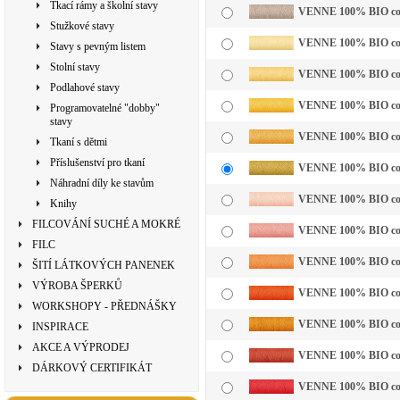
Tkací rámy a školní stavy
VENNE 100% BIO cotto
Stužkové stavy
VENNE 100% BIO cotto
Stavy s pevným listem
Stolní stavy
VENNE 100% BIO cotto
Podlahové stavy
VENNE 100% BIO cotto
Programovatelné "dobby"
stavy
VENNE 100% BIO cotto
Tkaní s dětmi
Příslušenství pro tkaní
VENNE 100% BIO cotto
Náhradní díly ke stavům
VENNE 100% BIO cotto
Knihy
FILCOVÁNÍ SUCHÉ A MOKRÉ
VENNE 100% BIO cott
FILC
VENNE 100% BIO cotto
ŠITÍ LÁTKOVÝCH PANENEK
VÝROBA ŠPERKŮ
VENNE 100% BIO cotto
WORKSHOPY - PŘEDNÁŠKY
VENNE 100% BIO cotto
INSPIRACE
AKCE A VÝPRODEJ
VENNE 100% BIO cotto
DÁRKOVÝ CERTIFIKÁT
VENNE 100% BIO cotto