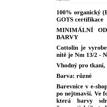
100% organický (BI
GOTS certifikace
MINIMÁLNÍ O
BARVY
Cottolin je vyro
nitě je Nm 13/2 - N
Vhodný pro tkaní, h
Barva: různé
Barevnice v e-shop
po nejtmavší. Ve f
která barvy sd