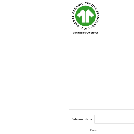
Příbuzné zboží
Název