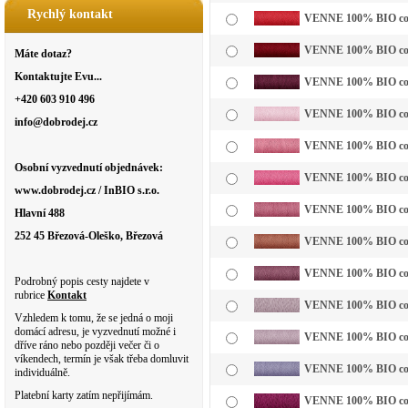
Rychlý kontakt
VENNE 100% BIO cotto
VENNE 100% BIO cotto
Máte dotaz?
Kontaktujte Evu...
VENNE 100% BIO cotto
+420 603 910 496
VENNE 100% BIO cotto
info@dobrodej.cz
VENNE 100% BIO cotto
Osobní vyzvednutí objednávek:
VENNE 100% BIO cotto
www.dobrodej.cz / InBIO s.r.o.
VENNE 100% BIO cotto
Hlavní 488
252 45 Březová-Oleško, Březová
VENNE 100% BIO cotto
VENNE 100% BIO cotto
Podrobný popis cesty najdete v
rubrice
Kontakt
VENNE 100% BIO cotto
Vzhledem k tomu, že se jedná o moji
domácí adresu, je vyzvednutí možné i
VENNE 100% BIO cottol
dříve ráno nebo později večer či o
víkendech, termín je však třeba domluvit
VENNE 100% BIO cotto
individuálně.
Platební karty zatím nepřijímám.
VENNE 100% BIO cotto