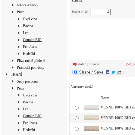
Cena
Jehlice a háčky
Příze
Počet kusů
Ovčí vlna
Bavlna
Len
Cottolin BIO
Eco Jeans
Hedvábí
Příze ručně předené
dotaz prodavači
p
Praktické pomůcky
TKANÍ
Sady pro tkaní
Varianty zboží
Příze
Ovčí vlna
Název
Bavlna
VENNE 100% BIO cotto
Len
Cottolin BIO
VENNE 100% BIO cott
Eco Jeans
VENNE 100% BIO cotto
Hedvábí