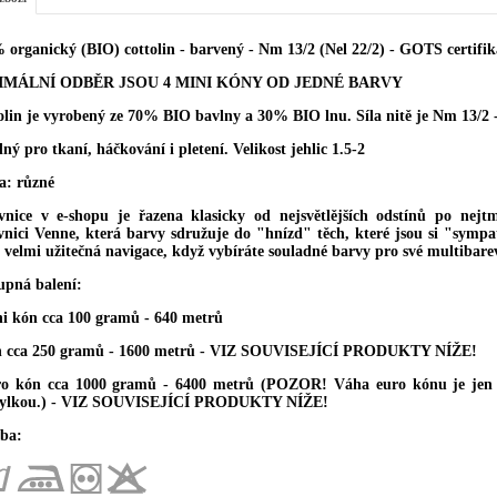
 organický (BIO) cottolin - barvený - Nm 13/2 (Nel 22/2) - GOTS certifik
IMÁLNÍ ODBĚR JSOU 4 MINI KÓNY OD JEDNÉ BARVY
olin je vyrobený ze 70% BIO bavlny a 30% BIO lnu. Síla nitě je Nm 13/2 -
ý pro tkaní, háčkování i pletení. Velikost jehlic 1.5-2
a: různé
vnice v e-shopu je řazena klasicky od nejsvětlějších odstínů po nejtma
vnici Venne, která barvy sdružuje do "hnízd" těch, které jsou si "sympat
e velmi užitečná navigace, když vybíráte souladné barvy pro své multibare
upná balení:
ni kón cca 100 gramů - 640 metrů
n cca 250 gramů - 1600 metrů - VIZ SOUVISEJÍCÍ PRODUKTY NÍŽE!
ro kón cca 1000 gramů - 6400 metrů (POZOR! Váha euro kónu je jen z
ylkou.) - VIZ SOUVISEJÍCÍ PRODUKTY NÍŽE!
ba: