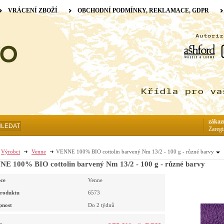
VRÁCENÍ ZBOŽÍ
OBCHODNÍ PODMÍNKY, REKLAMACE, GDPR
zákaz
HLEDAT
Zaregi
Výrobci
Venne
VENNE 100% BIO cottolin barvený Nm 13/2 - 100 g - různé barvy
E 100% BIO cottolin barvený Nm 13/2 - 100 g - různé barvy
ce
Venne
roduktu
6573
pnost
Do 2 týdnů