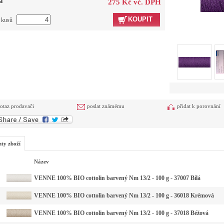
a
275 Kč vč. DPH
KOUPIT
t kusů
otaz prodavači
poslat známému
přidat k porovnání
nty zboží
Název
VENNE 100% BIO cottolin barvený Nm 13/2 - 100 g - 37007 Bílá
VENNE 100% BIO cottolin barvený Nm 13/2 - 100 g - 36018 Krémová
VENNE 100% BIO cottolin barvený Nm 13/2 - 100 g - 37018 Béžová