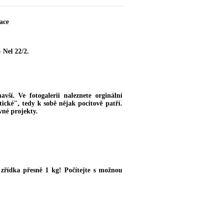
ace
 Nel 22/2.
vší. Ve fotogalerii naleznete orginální
ické", tedy k sobě nějak pocitově patří.
vné projekty.
řídka přesně 1 kg! Počítejte s možnou