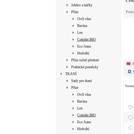
Cen
Jehlice a háčky
Příze
Poče
Ovčí vlna
Bavlna
Len
Cottolin BIO
Eco Jeans
Hedvábí
Příze ručně předené
d
Praktické pomůcky
TKANÍ
Sady pro tkaní
Varia
Příze
Ovčí vlna
Bavlna
Len
Cottolin BIO
Eco Jeans
Hedvábí