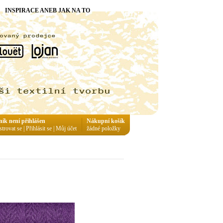
INSPIRACE ANEB JAK NA TO
ník není přihlášen
Nákupní košík
strovat se
|
Přihlásit se
|
Můj účet
žádné položky