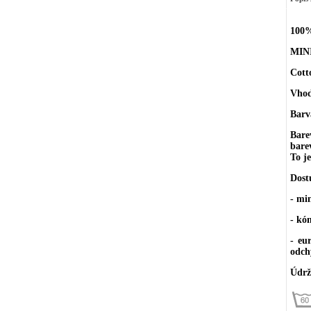
100%
MIN
Cott
Vhodn
Barv
Bare
bare
To j
Dost
- mi
- kó
- eu
odch
Údrž