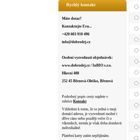
Rychlý kontakt
Máte dotaz?
Kontaktujte Evu...
+420 603 910 496
info@dobrodej.cz
Osobní vyzvednutí objednávek:
www.dobrodej.cz / InBIO s.r.o.
Hlavní 488
252 45 Březová-Oleško, Březová
Podrobný popis cesty najdete v
rubrice
Kontakt
Vzhledem k tomu, že se jedná o moji
domácí adresu, je vyzvednutí možné i
dříve ráno nebo později večer či o
víkendech, termín je však třeba domluvit
individuálně.
Platební karty zatím nepřijímám.