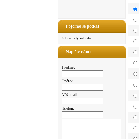
Pojďme se potkat
Zobraz celý kalendář
Napište nám:
Předmět:
Jméno:
Váš email:
Telefon: