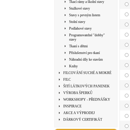
Tkací rámy a školní stavy
Stužkové stavy
Stavy s pevným listem
Stolní stavy
Podlahové stavy
Programovatelné "dobby"
stavy
Tkaní s dětmi
Příslušenství pro tkaní
Náhradní díly ke stavům
Knihy
FILCOVÁNÍ SUCHÉ A MOKRÉ
FILC
ŠITÍ LÁTKOVÝCH PANENEK
VÝROBA ŠPERKŮ
WORKSHOPY - PŘEDNÁŠKY
INSPIRACE
AKCE A VÝPRODEJ
DÁRKOVÝ CERTIFIKÁT