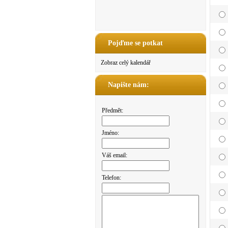
Pojďme se potkat
Zobraz celý kalendář
Napište nám:
Předmět:
Jméno:
Váš email:
Telefon: