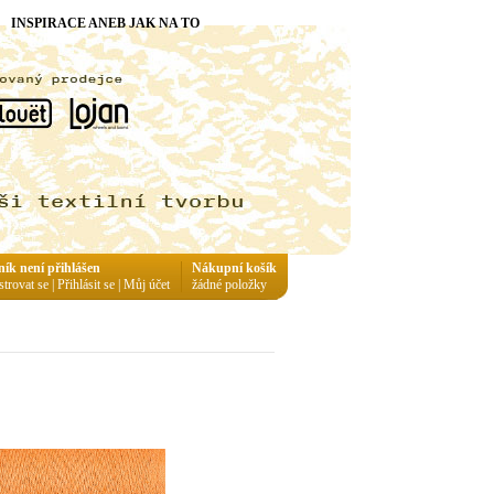
INSPIRACE ANEB JAK NA TO
ník není přihlášen
Nákupní košík
strovat se
|
Přihlásit se
|
Můj účet
žádné položky