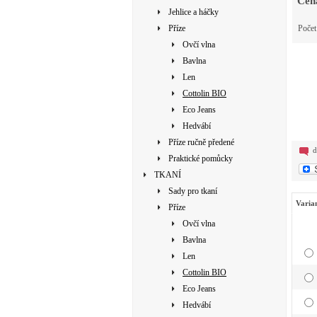
Cen
Jehlice a háčky
Příze
Poče
Ovčí vlna
Bavlna
Len
Cottolin BIO
Eco Jeans
Hedvábí
Příze ručně předené
d
Praktické pomůcky
TKANÍ
Sady pro tkaní
Varia
Příze
Ovčí vlna
Bavlna
Len
Cottolin BIO
Eco Jeans
Hedvábí