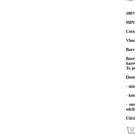
100%
MIN
Cott
Vhodn
Barv
Bare
bare
To j
Dost
- mi
- kó
- eu
odch
Údrž