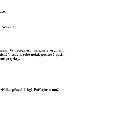
ace
 Nel 22/2.
vší. Ve fotogalerii naleznete orginální
ické", tedy k sobě nějak pocitově patří.
vné projekty.
řídka přesně 1 kg! Počítejte s možnou