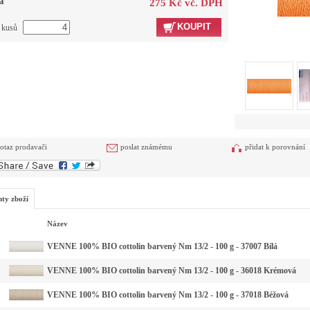
a
275 Kč vč. DPH
KOUPIT
t kusů
otaz prodavači
poslat známému
přidat k porovnání
nty zboží
Název
VENNE 100% BIO cottolin barvený Nm 13/2 - 100 g - 37007 Bílá
VENNE 100% BIO cottolin barvený Nm 13/2 - 100 g - 36018 Krémová
VENNE 100% BIO cottolin barvený Nm 13/2 - 100 g - 37018 Béžová