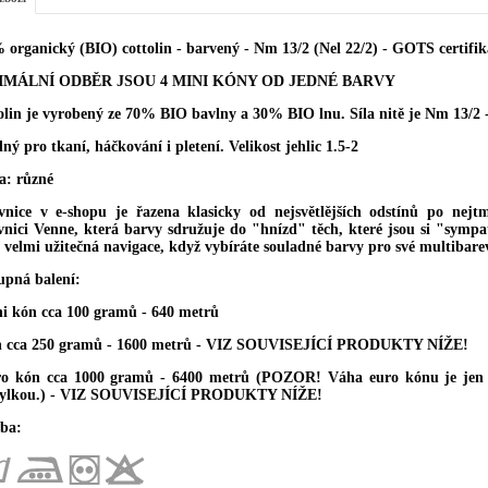
 organický (BIO) cottolin - barvený - Nm 13/2 (Nel 22/2) - GOTS certifik
IMÁLNÍ ODBĚR JSOU 4 MINI KÓNY OD JEDNÉ BARVY
olin je vyrobený ze 70% BIO bavlny a 30% BIO lnu. Síla nitě je Nm 13/2 -
ý pro tkaní, háčkování i pletení. Velikost jehlic 1.5-2
a: různé
vnice v e-shopu je řazena klasicky od nejsvětlějších odstínů po nejtma
vnici Venne, která barvy sdružuje do "hnízd" těch, které jsou si "sympat
e velmi užitečná navigace, když vybíráte souladné barvy pro své multibare
upná balení:
ni kón cca 100 gramů - 640 metrů
n cca 250 gramů - 1600 metrů - VIZ SOUVISEJÍCÍ PRODUKTY NÍŽE!
ro kón cca 1000 gramů - 6400 metrů (POZOR! Váha euro kónu je jen z
ylkou.) - VIZ SOUVISEJÍCÍ PRODUKTY NÍŽE!
ba: