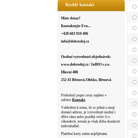
Rychlý kontakt
Máte dotaz?
Kontaktujte Evu...
+420 603 910 496
info@dobrodej.cz
Osobní vyzvednutí objednávek:
www.dobrodej.cz / InBIO s.r.o.
Hlavní 488
252 45 Březová-Oleško, Březová
Podrobný popis cesty najdete v
rubrice
Kontakt
Vzhledem k tomu, že se jedná o moji
domácí adresu, je vyzvednutí možné i
dříve ráno nebo později večer či o
víkendech, termín je však třeba domluvit
individuálně.
Platební karty zatím nepřijímám.