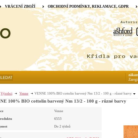
VRÁCENÍ ZBOŽÍ
OBCHODNÍ PODMÍNKY, REKLAMACE, GDPR
zákaz
HLEDAT
Zaregi
Výrobci
Venne
VENNE 100% BIO cottolin barvený Nm 13/2 - 100 g - různé barvy
E 100% BIO cottolin barvený Nm 13/2 - 100 g - různé barvy
ce
Venne
roduktu
6553
pnost
Do 2 týdnů