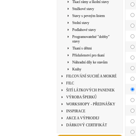
Tkací rámy a školní stavy
Stužkové stavy
Stavy s pevným listem
Stolní stavy
Podlahové stavy
Programovatelné "dobby"
stavy
Tkaní s dětmi
Příslušenství pro tkaní
Náhradní díly ke stavům
Knihy
FILCOVÁNÍ SUCHÉ A MOKRÉ
FILC
ŠITÍ LÁTKOVÝCH PANENEK
VÝROBA ŠPERKŮ
WORKSHOPY - PŘEDNÁŠKY
INSPIRACE
AKCE A VÝPRODEJ
DÁRKOVÝ CERTIFIKÁT