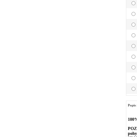
Popis 
100%
POZO
pohy