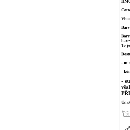
HMO
Cott
Vhodn
Barv
Bare
bare
To j
Dost
- mi
- kó
- e
vša
PŘ
Údrž