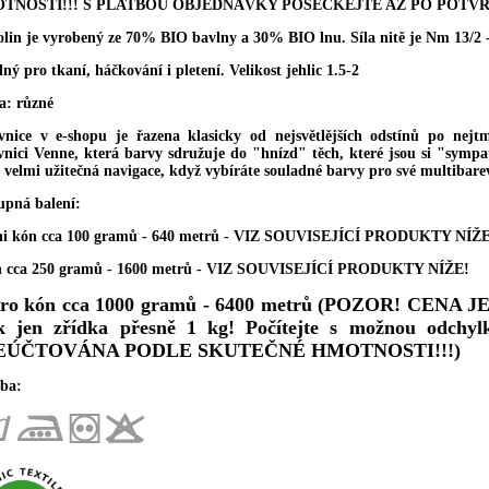
TNOSTI!!! S PLATBOU OBJEDNÁVKY POSEČKEJTE AŽ PO POTVR
olin je vyrobený ze 70% BIO bavlny a 30% BIO lnu. Síla nitě je Nm 13/2 -
ý pro tkaní, háčkování i pletení. Velikost jehlic 1.5-2
a: různé
vnice v e-shopu je řazena klasicky od nejsvětlějších odstínů po nejtma
vnici Venne, která barvy sdružuje do "hnízd" těch, které jsou si "sympat
e velmi užitečná navigace, když vybíráte souladné barvy pro své multibare
upná balení:
ni kón cca 100 gramů - 640 metrů - VIZ SOUVISEJÍCÍ PRODUKTY NÍŽE
n cca 250 gramů - 1600 metrů - VIZ SOUVISEJÍCÍ PRODUKTY NÍŽE!
uro kón cca 1000 gramů - 6400 metrů (
POZOR! CENA JE Z
k jen zřídka přesně 1 kg! Počítejte s možnou od
EÚČTOVÁNA PODLE SKUTEČNÉ HMOTNOSTI!!!)
ba: