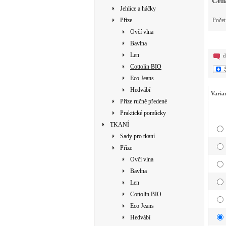
Cen
Jehlice a háčky
Příze
Poče
Ovčí vlna
Bavlna
Len
d
Cottolin BIO
Eco Jeans
Hedvábí
Varia
Příze ručně předené
Praktické pomůcky
TKANÍ
Sady pro tkaní
Příze
Ovčí vlna
Bavlna
Len
Cottolin BIO
Eco Jeans
Hedvábí