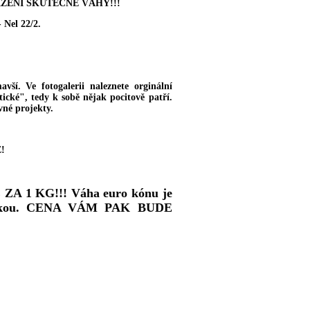
ZENÍ SKUTEČNÉ VÁHY!!!
 Nel 22/2.
vší. Ve fotogalerii naleznete orginální
ické", tedy k sobě nějak pocitově patří.
vné projekty.
!
A 1 KG!!! Váha euro kónu je
chylkou. CENA VÁM PAK BUDE