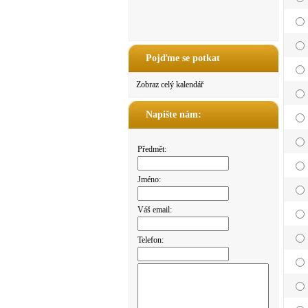
Pojďme se potkat
Zobraz celý kalendář
Napište nám:
Předmět:
Jméno:
Váš email:
Telefon: