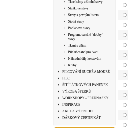
Tkací rámy a školní stavy
Stužkové stavy
Stavy s pevným listem
Stolní stavy
Podlahové stavy
Programovatelné "dobby"
stavy
Tkaní s dětmi
Příslušenství pro tkaní
Náhradní díly ke stavům
Knihy
FILCOVÁNÍ SUCHÉ A MOKRÉ
FILC
ŠITÍ LÁTKOVÝCH PANENEK
VÝROBA ŠPERKŮ
WORKSHOPY - PŘEDNÁŠKY
INSPIRACE
AKCE A VÝPRODEJ
DÁRKOVÝ CERTIFIKÁT