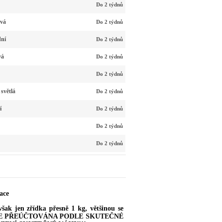
Do 2 týdnů
ová
Do 2 týdnů
dní
Do 2 týdnů
vá
Do 2 týdnů
Do 2 týdnů
světlá
Do 2 týdnů
í
Do 2 týdnů
Do 2 týdnů
Do 2 týdnů
ace
jen zřídka přesně 1 kg, většinou se
AK BUDE PŘEÚČTOVÁNA PODLE SKUTEČNÉ