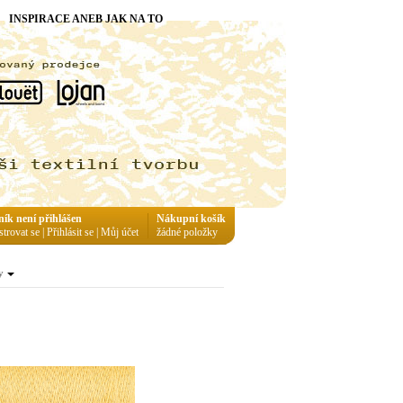
INSPIRACE ANEB JAK NA TO
ník není přihlášen
Nákupní košík
strovat se
|
Přihlásit se
|
Můj účet
žádné položky
y