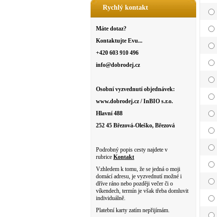
Rychlý kontakt
Máte dotaz?
Kontaktujte Evu...
+420 603 910 496
info@dobrodej.cz
Osobní vyzvednutí objednávek:
www.dobrodej.cz / InBIO s.r.o.
Hlavní 488
252 45 Březová-Oleško, Březová
Podrobný popis cesty najdete v
rubrice
Kontakt
Vzhledem k tomu, že se jedná o moji
domácí adresu, je vyzvednutí možné i
dříve ráno nebo později večer či o
víkendech, termín je však třeba domluvit
individuálně.
Platební karty zatím nepřijímám.