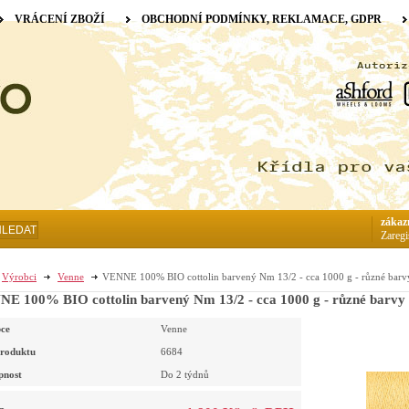
VRÁCENÍ ZBOŽÍ
OBCHODNÍ PODMÍNKY, REKLAMACE, GDPR
zákaz
HLEDAT
Zaregi
Výrobci
Venne
VENNE 100% BIO cottolin barvený Nm 13/2 - cca 1000 g - různé barv
E 100% BIO cottolin barvený Nm 13/2 - cca 1000 g - různé barvy
ce
Venne
roduktu
6684
pnost
Do 2 týdnů