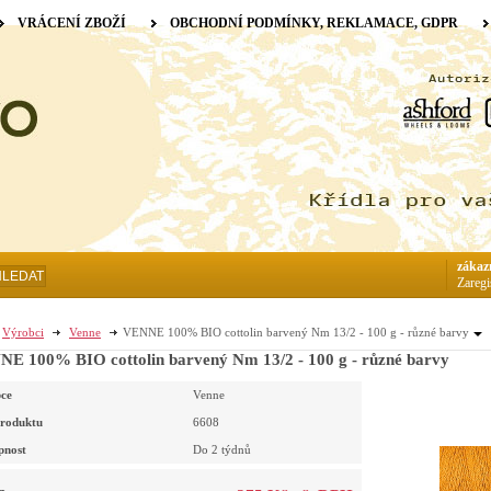
VRÁCENÍ ZBOŽÍ
OBCHODNÍ PODMÍNKY, REKLAMACE, GDPR
zákaz
HLEDAT
Zaregi
Výrobci
Venne
VENNE 100% BIO cottolin barvený Nm 13/2 - 100 g - různé barvy
E 100% BIO cottolin barvený Nm 13/2 - 100 g - různé barvy
ce
Venne
roduktu
6608
pnost
Do 2 týdnů