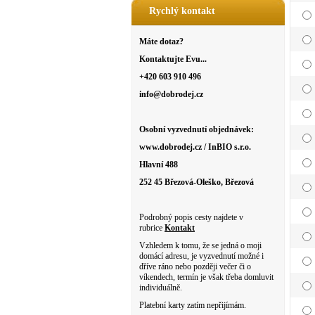
Rychlý kontakt
Máte dotaz?
Kontaktujte Evu...
+420 603 910 496
info@dobrodej.cz
Osobní vyzvednutí objednávek:
www.dobrodej.cz / InBIO s.r.o.
Hlavní 488
252 45 Březová-Oleško, Březová
Podrobný popis cesty najdete v
rubrice
Kontakt
Vzhledem k tomu, že se jedná o moji
domácí adresu, je vyzvednutí možné i
dříve ráno nebo později večer či o
víkendech, termín je však třeba domluvit
individuálně.
Platební karty zatím nepřijímám.