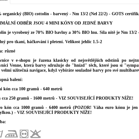
 organický (BIO) cottolin - barvený - Nm 13/2 (Nel 22/2) - GOTS certifik
IMÁLNÍ ODBĚR JSOU 4 MINI KÓNY OD JEDNÉ BARVY
olin je vyrobený ze 70% BIO bavlny a 30% BIO lnu. Síla nitě je Nm 13/2 -
ý pro tkaní, háčkování i pletení. Velikost jehlic 1.5-2
a: různé
vnice v e-shopu je řazena klasicky od nejsvětlějších odstínů po nejtma
vnici Venne, která barvy sdružuje do "hnízd" těch, které jsou si "sympat
e velmi užitečná navigace, když vybíráte souladné barvy pro své multibare
upná balení:
ni kón cca 100 gramů - 640 metrů
n cca 250 gramů - 1600 metrů - VIZ SOUVISEJÍCÍ PRODUKTY NÍŽE!
ro kón cca 1000 gramů - 6400 metrů (POZOR! Váha euro kónu je jen z
ylkou.) - VIZ SOUVISEJÍCÍ PRODUKTY NÍŽE!
ba: