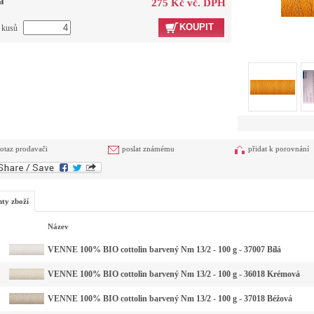
a
275 Kč vč. DPH
KOUPIT
t kusů
otaz prodavači
poslat známému
přidat k porovnání
nty zboží
Název
VENNE 100% BIO cottolin barvený Nm 13/2 - 100 g - 37007 Bílá
VENNE 100% BIO cottolin barvený Nm 13/2 - 100 g - 36018 Krémová
VENNE 100% BIO cottolin barvený Nm 13/2 - 100 g - 37018 Béžová