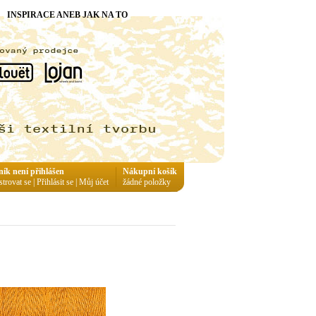
INSPIRACE ANEB JAK NA TO
ník není přihlášen
Nákupní košík
strovat se
|
Přihlásit se
|
Můj účet
žádné položky