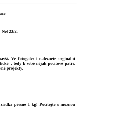
ace
 Nel 22/2.
vší. Ve fotogalerii naleznete orginální
ické", tedy k sobě nějak pocitově patří.
vné projekty.
řídka přesně 1 kg! Počítejte s možnou