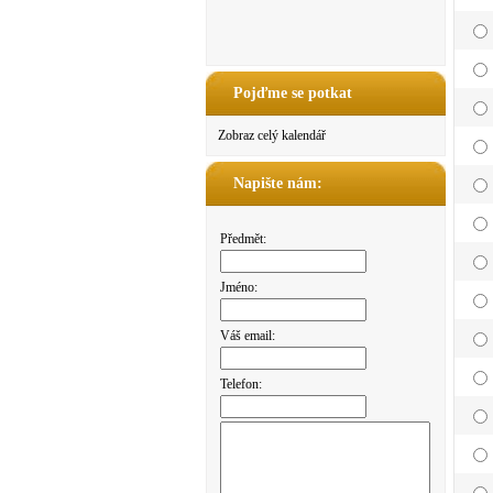
Pojďme se potkat
Zobraz celý kalendář
Napište nám:
Předmět:
Jméno:
Váš email:
Telefon: