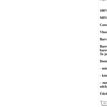
100%
MIN
Cott
Vhodn
Barv
Bare
bare
To j
Dost
- mi
- kó
- eu
odch
Údrž