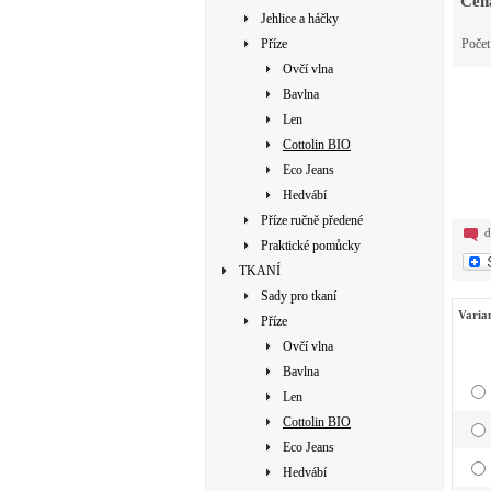
Cen
Jehlice a háčky
Příze
Poče
Ovčí vlna
Bavlna
Len
Cottolin BIO
Eco Jeans
Hedvábí
Příze ručně předené
d
Praktické pomůcky
TKANÍ
Sady pro tkaní
Varia
Příze
Ovčí vlna
Bavlna
Len
Cottolin BIO
Eco Jeans
Hedvábí