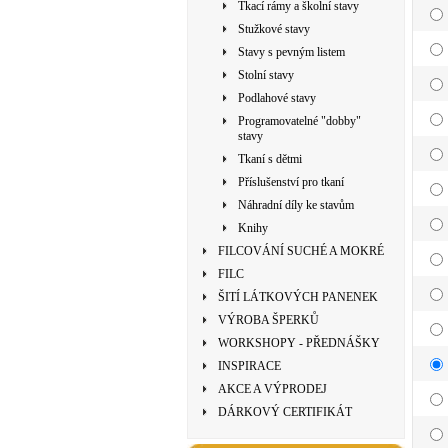
Tkací rámy a školní stavy
Stužkové stavy
Stavy s pevným listem
Stolní stavy
Podlahové stavy
Programovatelné "dobby"
stavy
Tkaní s dětmi
Příslušenství pro tkaní
Náhradní díly ke stavům
Knihy
FILCOVÁNÍ SUCHÉ A MOKRÉ
FILC
ŠITÍ LÁTKOVÝCH PANENEK
VÝROBA ŠPERKŮ
WORKSHOPY - PŘEDNÁŠKY
INSPIRACE
AKCE A VÝPRODEJ
DÁRKOVÝ CERTIFIKÁT