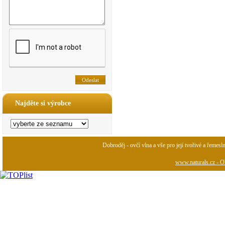
Najděte si výrobce
Dobroděj - ovčí vlna a vše pro její tvořivé a řemesl
www.naturals.cz - Ob