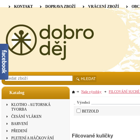
KONTAKT
DOPRAVA ZBOŽÍ
VRÁCENÍ ZBOŽÍ
OBC
HLEDAT
Naše výrobky
FILCOVÁNÍ SUCHÉ
Katalog
Výrobci
KLOTHO - AUTORSKÁ
TVORBA
BETZOLD
ČESÁNÍ VLÁKEN
BARVENÍ
PŘEDENÍ
Filcované kuličky
PLETENÍ A HÁČKOVÁNÍ