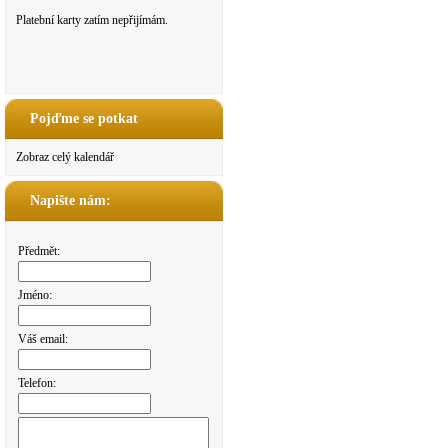
Platební karty zatím nepřijímám.
Pojďme se potkat
Zobraz celý kalendář
Napište nám:
Předmět:
Jméno:
Váš email:
Telefon: