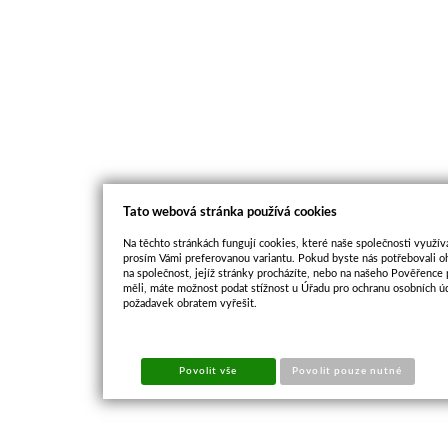
Tato webová stránka používá cookies
Na těchto stránkách fungují cookies, které naše společnosti využíva
prosím Vámi preferovanou variantu. Pokud byste nás potřebovali oh
na společnost, jejíž stránky procházíte, nebo na našeho Pověřence
měli, máte možnost podat stížnost u Úřadu pro ochranu osobních ú
požadavek obratem vyřešit.
Povolit vše
Povolit pouze nutné