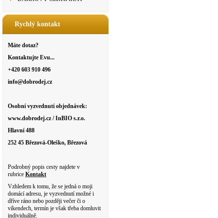
Rychlý kontakt
Máte dotaz?
Kontaktujte Evu...
+420 603 910 496
info@dobrodej.cz
Osobní vyzvednutí objednávek:
www.dobrodej.cz / InBIO s.r.o.
Hlavní 488
252 45 Březová-Oleško, Březová
Podrobný popis cesty najdete v
rubrice
Kontakt
Vzhledem k tomu, že se jedná o moji
domácí adresu, je vyzvednutí možné i
dříve ráno nebo později večer či o
víkendech, termín je však třeba domluvit
individuálně.