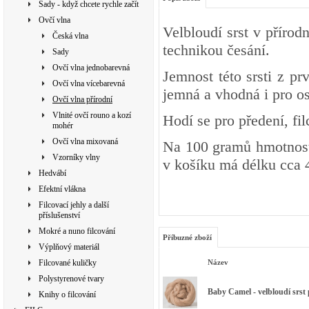
Sady - když chcete rychle začít
Ovčí vlna
Velbloudí srst v přírod
Česká vlna
technikou česání.
Sady
Ovčí vlna jednobarevná
Jemnost této srsti z pr
Ovčí vlna vícebarevná
jemná a vhodná i pro os
Ovčí vlna přírodní
Vlnité ovčí rouno a kozí
Hodí se pro předení, fil
mohér
Ovčí vlna mixovaná
Na 100 gramů hmotnosti
Vzorníky vlny
v košíku má délku cca 4
Hedvábí
Efektní vlákna
Filcovací jehly a další
příslušenství
Mokré a nuno filcování
Příbuzné zboží
Výplňový materiál
Filcované kuličky
Název
Polystyrenové tvary
Baby Camel - velbloudí srst 
Knihy o filcování