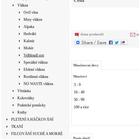
Cena
Vlákna
Ovčí vlna
Mixy vláken
Alpaka
Hedvábí
dotaz prodavači
p
Kašmír
Mohér
Velbloudí srst
Speciální vlákna
Množstevní slevy
Efektní vlákna
Rostlinná vlákna
Množství
NO WASTE vlákna
3 - 9
Vřetánka
10 - 49
Kolovrátky
50 - 99
Praktické pomůcky
100 a více
Knihy
PLETENÍ A HÁČKOVÁNÍ
TKANÍ
FILCOVÁNÍ SUCHÉ A MOKRÉ
Popis zboží