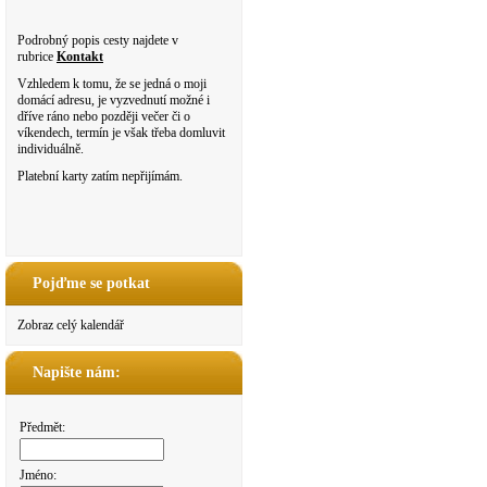
Podrobný popis cesty najdete v
rubrice
Kontakt
Vzhledem k tomu, že se jedná o moji
domácí adresu, je vyzvednutí možné i
dříve ráno nebo později večer či o
víkendech, termín je však třeba domluvit
individuálně.
Platební karty zatím nepřijímám.
Pojďme se potkat
Zobraz celý kalendář
Napište nám:
Předmět:
Jméno: