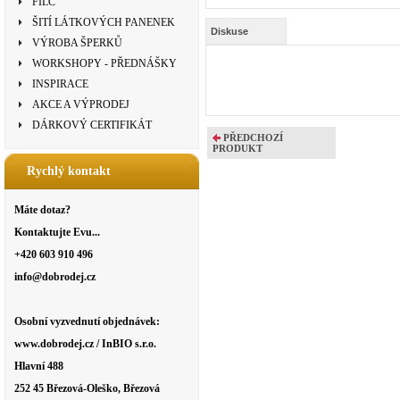
FILC
ŠITÍ LÁTKOVÝCH PANENEK
Diskuse
VÝROBA ŠPERKŮ
WORKSHOPY - PŘEDNÁŠKY
INSPIRACE
AKCE A VÝPRODEJ
DÁRKOVÝ CERTIFIKÁT
PŘEDCHOZÍ
PRODUKT
Rychlý kontakt
Máte dotaz?
Kontaktujte Evu...
+420 603 910 496
info@dobrodej.cz
Osobní vyzvednutí objednávek:
www.dobrodej.cz / InBIO s.r.o.
Hlavní 488
252 45 Březová-Oleško, Březová