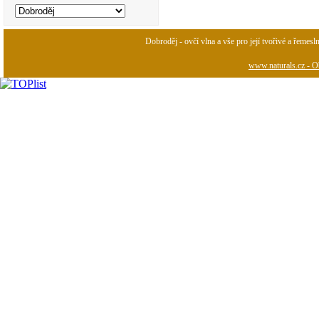
Dobroděj - ovčí vlna a vše pro její tvořivé a řemesl
www.naturals.cz - Ob