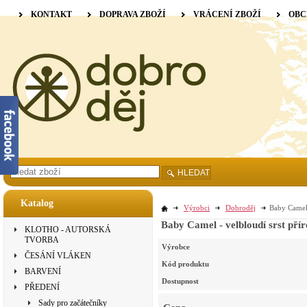
KONTAKT
DOPRAVA ZBOŽÍ
VRÁCENÍ ZBOŽÍ
OBC
HLEDAT
Katalog
Výrobci
Dobroděj
Baby Camel 
Baby Camel - velbloudí srst přír
KLOTHO - AUTORSKÁ
TVORBA
Výrobce
ČESÁNÍ VLÁKEN
Kód produktu
BARVENÍ
Dostupnost
PŘEDENÍ
Sady pro začátečníky