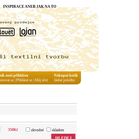
INSPIRACE ANEB JAK NA TO
ník není přihlášen
Nákupní košík
strovat se
|
Přihlásit se
|
Můj účet
žádné položky
350
Kč
zlevněné
skladem
HLEDEJ