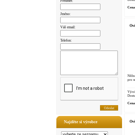
Předmět:
Cena
Jméno:
Ovč
Váš email:
Telefon:
Něžn
pro s
Výro
Dostu
Cena
Ovč
Najděte si výrobce