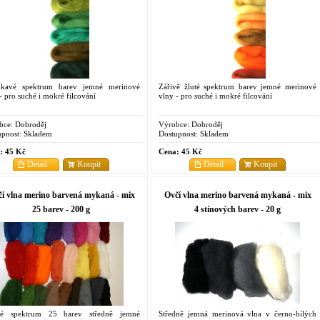
nkavé spektrum barev jemné merinové
Zářivě žluté spektrum barev jemné merinové
- pro suché i mokré filcování
vlny - pro suché i mokré filcování
bce:
Dobroděj
Výrobce:
Dobroděj
pnost:
Skladem
Dostupnost:
Skladem
:
45 Kč
Cena:
45 Kč
Detail
Koupit
Detail
Koupit
í vlna merino barvená mykaná - mix
Ovčí vlna merino barvená mykaná - mix
25 barev - 200 g
4 stínových barev - 20 g
ké spektrum 25 barev středně jemné
Středně jemná merinová vlna v černo-bílých