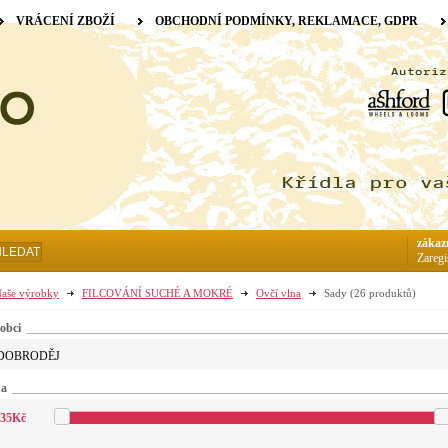
VRÁCENÍ ZBOŽÍ
OBCHODNÍ PODMÍNKY, REKLAMACE, GDPR
zákaz
HLEDAT
Zaregi
aše výrobky
FILCOVÁNÍ SUCHÉ A MOKRÉ
Ovčí vlna
Sady
(26 produktů)
obci
DOBRODĚJ
na
35
Kč