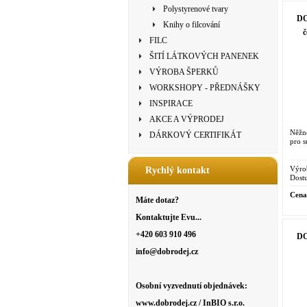
Polystyrenové tvary
DO
Knihy o filcování
č
FILC
ŠITÍ LÁTKOVÝCH PANENEK
VÝROBA ŠPERKŮ
WORKSHOPY - PŘEDNÁŠKY
INSPIRACE
AKCE A VÝPRODEJ
Něžn
DÁRKOVÝ CERTIFIKÁT
pro s
Výro
Rychlý kontakt
Dostu
Cena
Máte dotaz?
Kontaktujte Evu...
+420 603 910 496
DO
info@dobrodej.cz
Osobní vyzvednutí objednávek:
www.dobrodej.cz / InBIO s.r.o.