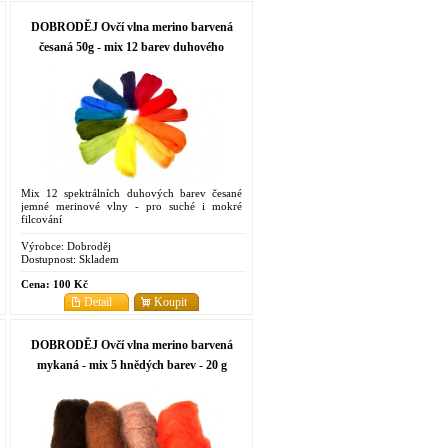
DOBRODĚJ Ovčí vlna merino barvená
česaná 50g - mix 12 barev duhového
spektra
Mix 12 spektrálních duhových barev česané
jemné merinové vlny - pro suché i mokré
filcování
Výrobce:
Dobroděj
Dostupnost:
Skladem
Cena:
100 Kč
Detail
Koupit
DOBRODĚJ Ovčí vlna merino barvená
mykaná - mix 5 hnědých barev - 20 g