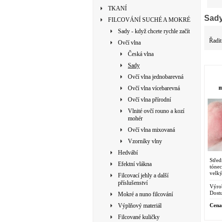
TKANÍ
Sad
FILCOVÁNÍ SUCHÉ A MOKRÉ
Sady - když chcete rychle začít
Řadit
Ovčí vlna
Česká vlna
Sady
Ovčí vlna jednobarevná
m
Ovčí vlna vícebarevná
Ovčí vlna přírodní
Vlnité ovčí rouno a kozí
mohér
Ovčí vlna mixovaná
Vzorníky vlny
Hedvábí
Stře
Efektní vlákna
tónec
velk
Filcovací jehly a další
příslušenství
Výro
Dostu
Mokré a nuno filcování
Cena
Výplňový materiál
Filcované kuličky