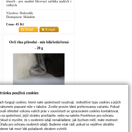
tónech - pro snadné filcovací začátky malých i
velkých
Výrobce:
Dobroděj
Dostupnost:
Skladem
Cena:
45 Kč
Detail
Koupit
Ovčí vlna přírodní - mix bílá/šedá/černá
- 20 g
Přírodní mykaná vlna střední jemnosti v bílé,
tránka používá cookies
šedé a černé barvě - hodí se zejména k plstění
jehlou
ch fungují cookies, které naše společnosti využívají. Jednotlivé typy cookies a jejich
Výrobce:
Dobroděj
naleznete popsané níže v tabulce. Zvolte prosím Vámi preferovanou variantu. Pokud
Dostupnost:
Skladem
ovali ohledně výkonu vašich práv v souvislosti se zpracováním cookies kontaktovat,
m na společnost, jejíž stránky procházíte, nebo na našeho Pověřence pro ochranu
Cena:
35 Kč
Pokud si myslíte, že s osobními údaji nenakládáme, jak bychom měli, máte možnost
Detail
Koupit
 Úřadu pro ochranu osobních údajů. Budeme však rádi, pokud se nejdříve obrátíte
udeme tak moct Váš požadavek obratem vyřešit.