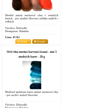
Středně jemná merinová vlna v zemitých
tónech - pro snadné filcovací začátky malých i
velkých
Výrobce:
Dobroděj
Dostupnost:
Skladem
Cena:
45 Kč
Detail
Koupit
Ovčí vlna merino barvená česaná - mix 5
modrých barev - 20 g
Modravé spektrum barev jemné merinové vlny
- pro suché i mokré filcování
Výrobce:
Dobroděj
Dostupnost:
Skladem