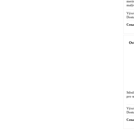
meri
malýc
Výro
Dostu
Cena
Ovč
Stře
pro s
Výro
Dostu
Cena