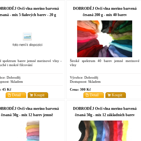
BRODĚJ Ovčí vlna merino barvená
DOBRODĚJ Ovčí vlna merino barvená
esaná - mix 5 fialových barev - 20 g
česaná 200 g - mix 40 barev
é spektrum barev jemné merinové vlny -
Široké spektrum 40 barev jemné merinové
uché i mokré filcování
vlny
bce:
Dobroděj
Výrobce:
Dobroděj
pnost:
Skladem
Dostupnost:
Skladem
:
45 Kč
Cena:
300 Kč
Detail
Koupit
Detail
Koupit
BRODĚJ Ovčí vlna merino barvená
DOBRODĚJ Ovčí vlna merino barvená
česaná 50g - mix 12 barev jemně
česaná 50g - mix 12 základních barev
pastelových