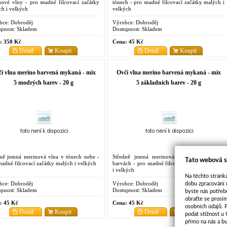
nové vlny - pro snadné filcovací začátky
tónech - pro snadné filcovací začátky malých i
h i velkých
velkých
bce:
Dobroděj
Výrobce:
Dobroděj
pnost:
Skladem
Dostupnost:
Skladem
:
350 Kč
Cena:
45 Kč
Detail
Koupit
Detail
Koupit
í vlna merino barvená mykaná - mix
Ovčí vlna merino barvená mykaná - mix
5 modrých barev - 20 g
5 základních barev - 20 g
dně jemná merinová vlna v tónech nebe -
Středně jemná merinová vlna v základních
Tato webová s
nadné filcovací začátky malých i velkých
barvách - pro snadné filcovací začátky malých
i velkých
Na těchto stránká
bce:
Dobroděj
Výrobce:
Dobroděj
dobu zpracování 
pnost:
Skladem
Dostupnost:
Skladem
byste nás potřeb
obraťte se prosí
:
45 Kč
Cena:
45 Kč
osobních údajů. 
Detail
Koupit
Detail
Koupit
podat stížnost u
přímo na nás a b