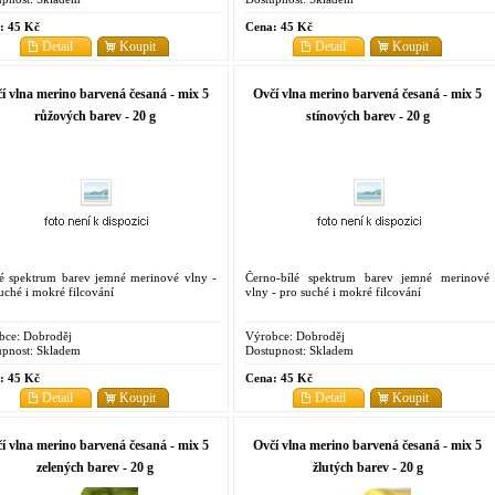
:
45 Kč
Cena:
45 Kč
Detail
Koupit
Detail
Koupit
í vlna merino barvená česaná - mix 5
Ovčí vlna merino barvená česaná - mix 5
růžových barev - 20 g
stínových barev - 20 g
é spektrum barev jemné merinové vlny -
Černo-bílé spektrum barev jemné merinové
uché i mokré filcování
vlny - pro suché i mokré filcování
bce:
Dobroděj
Výrobce:
Dobroděj
pnost:
Skladem
Dostupnost:
Skladem
:
45 Kč
Cena:
45 Kč
Detail
Koupit
Detail
Koupit
í vlna merino barvená česaná - mix 5
Ovčí vlna merino barvená česaná - mix 5
zelených barev - 20 g
žlutých barev - 20 g