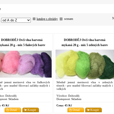
y
N
katalog s obrázky
seznam
:
DOBRODĚJ Ovčí vlna barvená
DOBRODĚJ Ovčí vlna barvená
ykaná 20 g - mix 5 fialových barev
mykaná 20 g - mix 5 zelených barev
dně jemná merinová vlna ve fialkových
Středně jemná merinová vlna v zelených
h - pro snadné filcovací začátky malých i
tónech - pro snadné filcovací začátky malých i
ých
velkých
bce:
Dobroděj
Výrobce:
Dobroděj
pnost:
Skladem
Dostupnost:
Skladem
:
45 Kč
Cena:
45 Kč
Detail
Koupit
Detail
Koupit