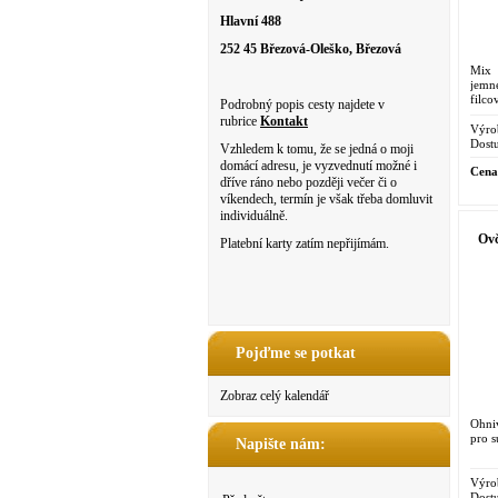
Hlavní 488
252 45 Březová-Oleško, Březová
Mix 
jemn
filco
Podrobný popis cesty najdete v
rubrice
Kontakt
Výro
Dostu
Vzhledem k tomu, že se jedná o moji
domácí adresu, je vyzvednutí možné i
Cena
dříve ráno nebo později večer či o
víkendech, termín je však třeba domluvit
individuálně.
Ovč
Platební karty zatím nepřijímám.
Pojďme se potkat
Zobraz celý kalendář
Ohni
pro s
Napište nám:
Výro
Dostu