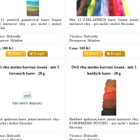
12 jemných pastelových barev česané
Mix 12 ZÁKLADNÍCH barev česané jemné
é merinové vlny - pro suché i mokré
merinové vlny - pro suché i mokré filcování
vání
bce:
Dobroděj
Výrobce:
Dobroděj
pnost:
Skladem
Dostupnost:
Skladem
:
100 Kč
Cena:
100 Kč
Detail
Koupit
Detail
Koupit
í vlna merino barvená česaná - mix 5
Ovčí vlna merino barvená česaná - mix 5
červených barev - 20 g
hnědých barev - 20 g
vé spektrum barev jemné merinové vlny -
Hnědavé spektrum barev jemné merinové vlny
uché i mokré filcování
EVROPSKÉHO PŮVODU - pro suché i mokré
filcování
bce:
Dobroděj
Výrobce:
Dobroděj
pnost:
Skladem
Dostupnost:
Skladem