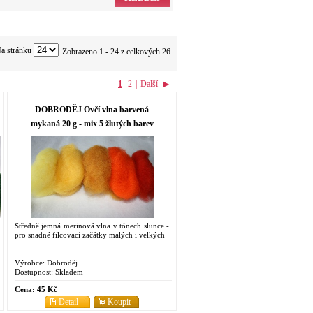
a stránku
Zobrazeno 1 - 24 z celkových 26
1
2
|
Další
▶
DOBRODĚJ Ovčí vlna barvená
mykaná 20 g - mix 5 žlutých barev
Středně jemná merinová vlna v tónech slunce -
pro snadné filcovací začátky malých i velkých
Výrobce:
Dobroděj
Dostupnost:
Skladem
Cena:
45 Kč
Detail
Koupit