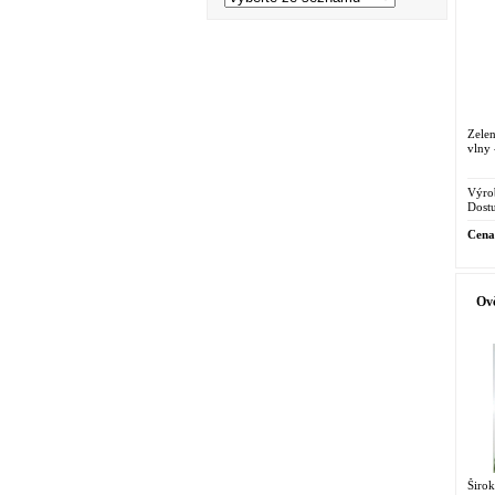
Zele
vlny 
Výro
Dostu
Cena
Ovč
Širo