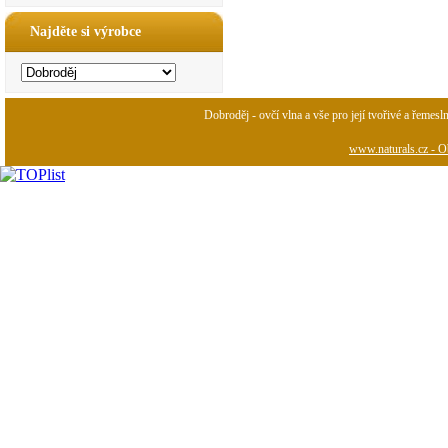
Najděte si výrobce
Dobroděj - ovčí vlna a vše pro její tvořivé a řemesl
www.naturals.cz - Ob