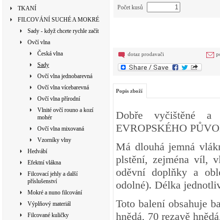
Počet kusů
TKANÍ
FILCOVÁNÍ SUCHÉ A MOKRÉ
Sady - když chcete rychle začít
Ovčí vlna
Česká vlna
dotaz prodavači
p
Sady
Ovčí vlna jednobarevná
Ovčí vlna vícebarevná
Popis zboží
Ovčí vlna přírodní
Vlnité ovčí rouno a kozí
Dobře vyčištěné a 
mohér
EVROPSKÉHO PŮVODU.
Ovčí vlna mixovaná
Vzorníky vlny
Má dlouhá jemná vlákn
Hedvábí
plstění, zejména víl, v
Efektní vlákna
oděvní doplňky a obl
Filcovací jehly a další
příslušenství
odolné). Délka jednotli
Mokré a nuno filcování
Toto balení obsahuje b
Výplňový materiál
hnědá, 70 rezavě hnědá
Filcované kuličky