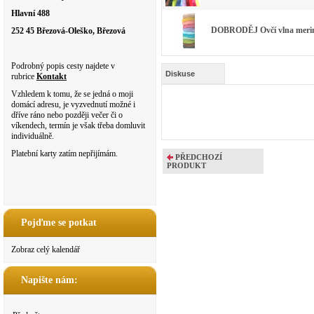
Hlavní 488
DOBRODĚJ Ovčí vlna merino 
252 45 Březová-Oleško, Březová
Podrobný popis cesty najdete v
Diskuse
rubrice
Kontakt
Vzhledem k tomu, že se jedná o moji
domácí adresu, je vyzvednutí možné i
dříve ráno nebo později večer či o
víkendech, termín je však třeba domluvit
individuálně.
Platební karty zatím nepřijímám.
PŘEDCHOZÍ
PRODUKT
Pojďme se potkat
Zobraz celý kalendář
Napište nám: