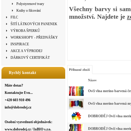
Polystyrenové tvary
Všechny barvy si samo
Knihy o filcování
množství. Najdete je
z
FILC
ŠITÍ LÁTKOVÝCH PANENEK
VÝROBA ŠPERKŮ
WORKSHOPY - PŘEDNÁŠKY
INSPIRACE
AKCE A VÝPRODEJ
DÁRKOVÝ CERTIFIKÁT
Příbuzné zboží
Rychlý kontakt
Název
Máte dotaz?
Ovčí vlna merino barvená če
Kontaktujte Evu...
+420 603 910 496
Ovčí vlna merino barvená my
info@dobrodej.cz
DOBRODĚJ Ovčí vlna merino
Osobní vyzvednutí objednávek:
DOBRODĚJ Ovčí vlna merino 
www.dobrodej.cz / InBIO s.r.o.