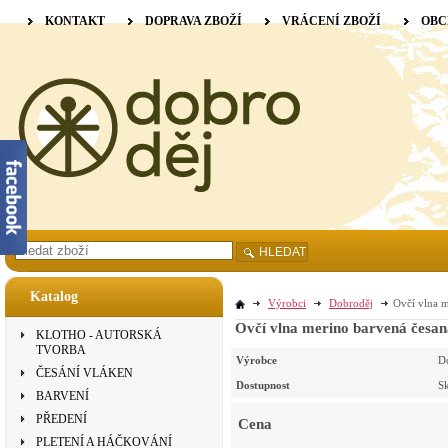
KONTAKT
DOPRAVA ZBOŽÍ
VRÁCENÍ ZBOŽÍ
OBC
HLEDAT
Katalog
Výrobci
Dobroděj
Ovčí vlna m
Ovčí vlna merino barvená česaná
KLOTHO - AUTORSKÁ
TVORBA
Výrobce
D
ČESÁNÍ VLÁKEN
Dostupnost
S
BARVENÍ
PŘEDENÍ
Cena
PLETENÍ A HÁČKOVÁNÍ