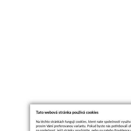
Tato webová stránka používá cookies
Na těchto stránkách fungují cookies, které naše společnosti využíva
prosím Vámi preferovanou variantu. Pokud byste nás potřebovali oh
na společnost, jejíž stránky procházíte, nebo na našeho Pověřence