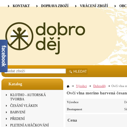
KONTAKT
DOPRAVA ZBOŽÍ
VRÁCENÍ ZBOŽÍ
OBC
HLEDAT
Katalog
Výrobci
Dobroděj
Ovčí vlna m
Ovčí vlna merino barvená česan
KLOTHO - AUTORSKÁ
TVORBA
Výrobce
D
ČESÁNÍ VLÁKEN
Dostupnost
S
BARVENÍ
PŘEDENÍ
Cena
PLETENÍ A HÁČKOVÁNÍ