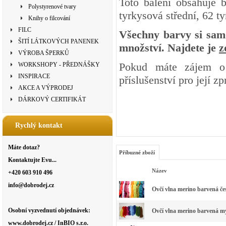
Toto balení obsahuje 
Polystyrenové tvary
tyrkysová střední, 62 
Knihy o filcování
FILC
Všechny barvy si samo
ŠITÍ LÁTKOVÝCH PANENEK
množství. Najdete je
z
VÝROBA ŠPERKŮ
Pokud máte zájem o 
WORKSHOPY - PŘEDNÁŠKY
INSPIRACE
příslušenství pro její z
AKCE A VÝPRODEJ
DÁRKOVÝ CERTIFIKÁT
Rychlý kontakt
Máte dotaz?
Příbuzné zboží
Kontaktujte Evu...
Název
+420 603 910 496
info@dobrodej.cz
Ovčí vlna merino barvená če
Osobní vyzvednutí objednávek:
Ovčí vlna merino barvená my
www.dobrodej.cz / InBIO s.r.o.