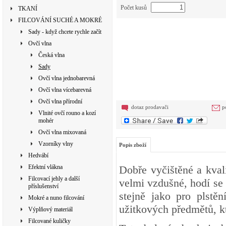
Počet kusů
TKANÍ
FILCOVÁNÍ SUCHÉ A MOKRÉ
Sady - když chcete rychle začít
Ovčí vlna
Česká vlna
Sady
Ovčí vlna jednobarevná
Ovčí vlna vícebarevná
Ovčí vlna přírodní
dotaz prodavači
p
Vlnité ovčí rouno a kozí
mohér
Ovčí vlna mixovaná
Vzorníky vlny
Popis zboží
Hedvábí
Efektní vlákna
Dobře vyčištěné a kval
Filcovací jehly a další
velmi vzdušné, hodí se 
příslušenství
stejně jako pro plstě
Mokré a nuno filcování
užitkových předmětů, k
Výplňový materiál
Filcované kuličky