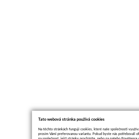
Tato webová stránka používá cookies
Na těchto stránkách fungují cookies, které naše společnosti využíva
prosím Vámi preferovanou variantu. Pokud byste nás potřebovali oh
na společnost, jejíž stránky procházíte, nebo na našeho Pověřence