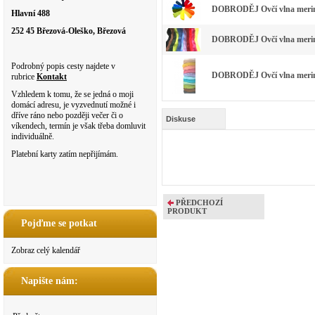
DOBRODĚJ Ovčí vlna merino
Hlavní 488
252 45 Březová-Oleško, Březová
DOBRODĚJ Ovčí vlna merino 
Podrobný popis cesty najdete v
DOBRODĚJ Ovčí vlna merino 
rubrice
Kontakt
Vzhledem k tomu, že se jedná o moji
domácí adresu, je vyzvednutí možné i
dříve ráno nebo později večer či o
Diskuse
víkendech, termín je však třeba domluvit
individuálně.
Platební karty zatím nepřijímám.
PŘEDCHOZÍ
PRODUKT
Pojďme se potkat
Zobraz celý kalendář
Napište nám: