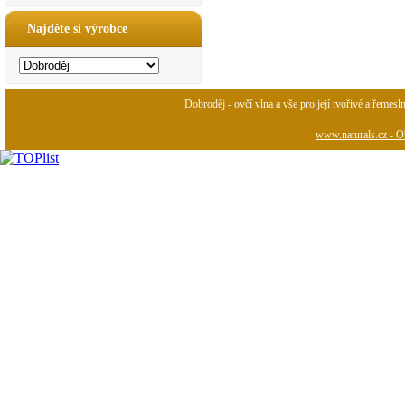
Najděte si výrobce
Dobroděj - ovčí vlna a vše pro její tvořivé a řemesl
www.naturals.cz - Ob