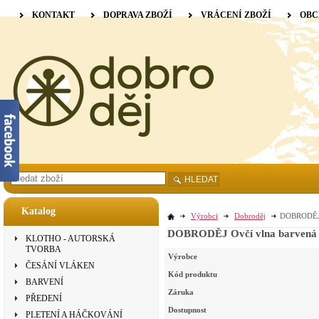
KONTAKT
DOPRAVA ZBOŽÍ
VRÁCENÍ ZBOŽÍ
OBC
HLEDAT
Katalog
Výrobci
Dobroděj
DOBRODĚJ O
DOBRODĚJ Ovčí vlna barvená my
KLOTHO - AUTORSKÁ
TVORBA
Výrobce
ČESÁNÍ VLÁKEN
Kód produktu
BARVENÍ
Záruka
PŘEDENÍ
Dostupnost
PLETENÍ A HÁČKOVÁNÍ