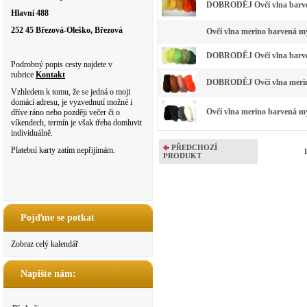
DOBRODĚJ Ovčí vlna barven
Hlavní 488
252 45 Březová-Oleško, Březová
Ovčí vlna merino barvená m
DOBRODĚJ Ovčí vlna barven
Podrobný popis cesty najdete v
rubrice
Kontakt
DOBRODĚJ Ovčí vlna merino
Vzhledem k tomu, že se jedná o moji
domácí adresu, je vyzvednutí možné i
Ovčí vlna merino barvená my
dříve ráno nebo později večer či o
víkendech, termín je však třeba domluvit
individuálně.
PŘEDCHOZÍ
Platební karty zatím nepřijímám.
PRODUKT
Pojďme se potkat
Zobraz celý kalendář
Napište nám: