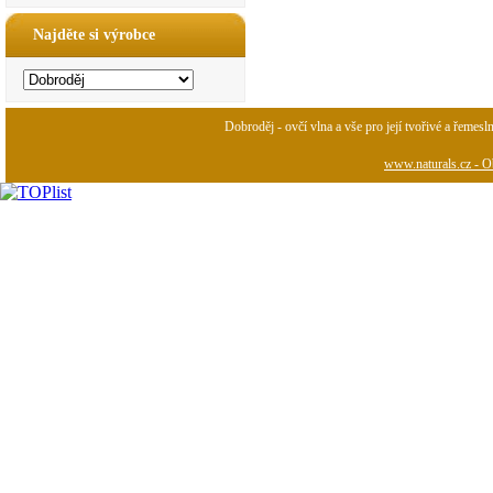
Najděte si výrobce
Dobroděj - ovčí vlna a vše pro její tvořivé a řemesl
www.naturals.cz - Ob