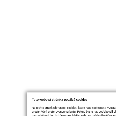
Tato webová stránka používá cookies
Na těchto stránkách fungují cookies, které naše společnosti využíva
prosím Vámi preferovanou variantu. Pokud byste nás potřebovali oh
na společnost, jejíž stránky procházíte, nebo na našeho Pověřence