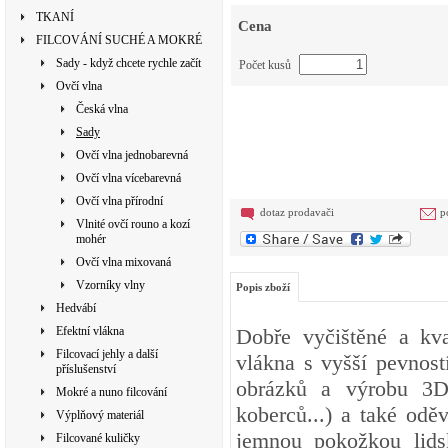
TKANÍ
Cena
FILCOVÁNÍ SUCHÉ A MOKRÉ
Sady - když chcete rychle začít
Počet kusů
Ovčí vlna
Česká vlna
Sady
Ovčí vlna jednobarevná
Ovčí vlna vícebarevná
Ovčí vlna přírodní
dotaz prodavači
p
Vlnité ovčí rouno a kozí
mohér
Ovčí vlna mixovaná
Vzorníky vlny
Popis zboží
Hedvábí
Efektní vlákna
Dobře vyčištěné a kva
Filcovací jehly a další
vlákna s vyšší pevnost
příslušenství
obrázků a výrobu 3D 
Mokré a nuno filcování
koberců...) a také odě
Výplňový materiál
jemnou pokožkou lidsk
Filcované kuličky