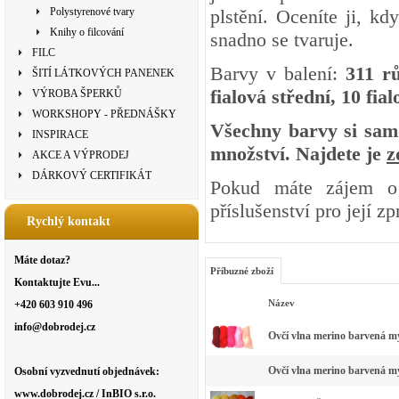
Polystyrenové tvary
plstění. Oceníte ji, kd
Knihy o filcování
snadno se tvaruje.
FILC
Barvy v balení:
311 rů
ŠITÍ LÁTKOVÝCH PANENEK
fialová střední, 10 fia
VÝROBA ŠPERKŮ
WORKSHOPY - PŘEDNÁŠKY
Všechny barvy si samo
INSPIRACE
množství. Najdete je
z
AKCE A VÝPRODEJ
DÁRKOVÝ CERTIFIKÁT
Pokud máte zájem o 
příslušenství pro její z
Rychlý kontakt
Máte dotaz?
Příbuzné zboží
Kontaktujte Evu...
Název
+420 603 910 496
info@dobrodej.cz
Ovčí vlna merino barvená my
Ovčí vlna merino barvená my
Osobní vyzvednutí objednávek:
www.dobrodej.cz / InBIO s.r.o.