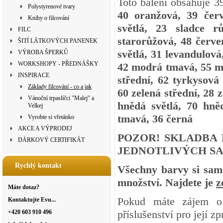
Toto balení obsahuje 3
Polystyrenové tvary
40 oranžová, 39 čer
Knihy o filcování
světlá, 23 sladce 
FILC
starorůžová, 48 červe
ŠITÍ LÁTKOVÝCH PANENEK
světlá, 31 levandulová
VÝROBA ŠPERKŮ
WORKSHOPY - PŘEDNÁŠKY
42 modrá tmavá, 55 mo
INSPIRACE
střední, 62 tyrkysová
Základy filcování - co a jak
60 zelená střední, 28 
Vánoční trpaslíčci "Malej" a
hnědá světlá, 70 hně
Velkej
tmavá, 36 černá
Vyrobte si vřetánko
AKCE A VÝPRODEJ
POZOR! SKLADBA 
DÁRKOVÝ CERTIFIKÁT
JEDNOTLIVÝCH SA
Rychlý kontakt
Všechny barvy si samo
množství. Najdete je
z
Máte dotaz?
Pokud máte zájem o 
Kontaktujte Evu...
příslušenství pro její z
+420 603 910 496