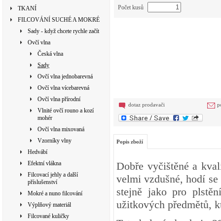
Počet kusů
TKANÍ
FILCOVÁNÍ SUCHÉ A MOKRÉ
Sady - když chcete rychle začít
Ovčí vlna
Česká vlna
Sady
Ovčí vlna jednobarevná
Ovčí vlna vícebarevná
Ovčí vlna přírodní
dotaz prodavači
p
Vlnité ovčí rouno a kozí
mohér
Ovčí vlna mixovaná
Vzorníky vlny
Popis zboží
Hedvábí
Efektní vlákna
Dobře vyčištěné a kval
Filcovací jehly a další
velmi vzdušné, hodí se 
příslušenství
stejně jako pro plstě
Mokré a nuno filcování
užitkových předmětů, k
Výplňový materiál
Filcované kuličky