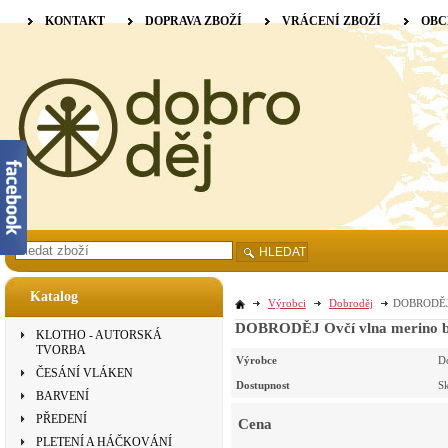
KONTAKT
DOPRAVA ZBOŽÍ
VRÁCENÍ ZBOŽÍ
OBC
HLEDAT
Katalog
Výrobci
Dobroděj
DOBRODĚJ O
DOBRODĚJ Ovčí vlna merino ba
KLOTHO - AUTORSKÁ
TVORBA
Výrobce
D
ČESÁNÍ VLÁKEN
Dostupnost
S
BARVENÍ
PŘEDENÍ
Cena
PLETENÍ A HÁČKOVÁNÍ