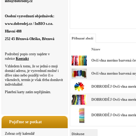
info@dobrodej.cz
Osobní vyzvednutí objednávek:
www.dobrodej.cz / InBIO s.r.o.
Hlavní 488
Příbuzné zboží
252 45 Březová-Oleško, Březová
Název
Podrobný popis cesty najdete v
rubrice
Kontakt
Ovčí vlna merino barvená če
Vzhledem k tomu, že se jedná o moji
domácí adresu, je vyzvednutí možné i
Ovčí vlna merino barvená my
dříve ráno nebo později večer či o
víkendech, termín je však třeba domluvit
individuálně.
DOBRODĚJ Ovčí vlna merino
Platební karty zatím nepřijímám.
DOBRODĚJ Ovčí vlna merino 
DOBRODĚJ Ovčí vlna merino 
Pojďme se potkat
Zobraz celý kalendář
Diskuse