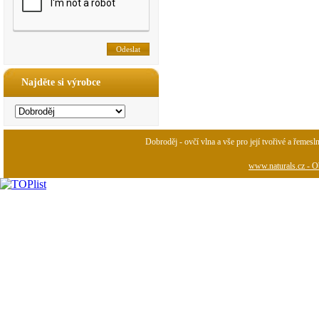
Najděte si výrobce
Dobroděj - ovčí vlna a vše pro její tvořivé a řemesl
www.naturals.cz - Ob