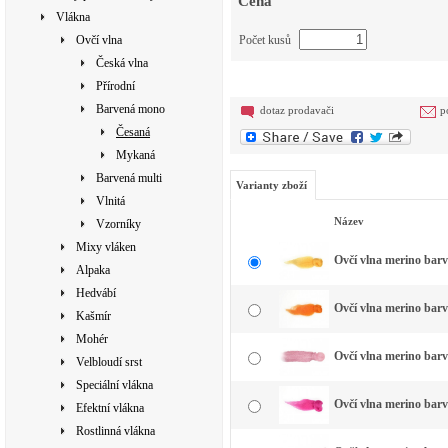
Cena
Vlákna
Ovčí vlna
Počet kusů
Česká vlna
Přírodní
Barvená mono
dotaz prodavači
p
Česaná
Mykaná
Barvená multi
Varianty zboží
Vlnitá
Název
Vzorníky
Mixy vláken
Ovčí vlna merino barv
Alpaka
Hedvábí
Ovčí vlna merino bar
Kašmír
Mohér
Ovčí vlna merino barv
Velbloudí srst
Speciální vlákna
Ovčí vlna merino bar
Efektní vlákna
Rostlinná vlákna