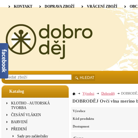
KONTAKT
DOPRAVA ZBOŽÍ
VRÁCENÍ ZBOŽÍ
OBC
HLEDAT
Katalog
Výrobci
Dobroděj
DOBRODĚJ O
DOBRODĚJ Ovčí vlna merino ba
KLOTHO - AUTORSKÁ
TVORBA
Výrobce
ČESÁNÍ VLÁKEN
Kód produktu
BARVENÍ
Dostupnost
PŘEDENÍ
Sady pro začátečníky