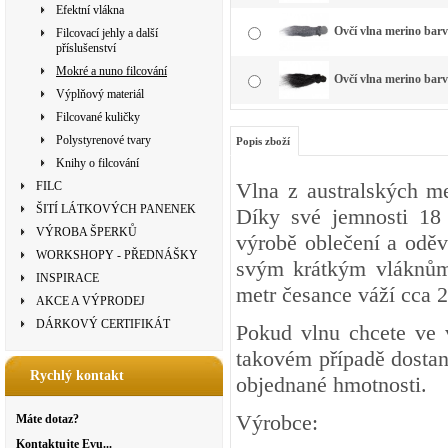
Efektní vlákna
Ovčí vlna merino barv
Filcovací jehly a další
příslušenství
Mokré a nuno filcování
Ovčí vlna merino barv
Výplňový materiál
Filcované kuličky
Polystyrenové tvary
Popis zboží
Knihy o filcování
Vlna z australských me
FILC
ŠITÍ LÁTKOVÝCH PANENEK
Díky své jemnosti 18 
VÝROBA ŠPERKŮ
výrobě oblečení a oděv
WORKSHOPY - PŘEDNÁŠKY
svým krátkým vláknům v
INSPIRACE
metr česance váží cca 
AKCE A VÝPRODEJ
DÁRKOVÝ CERTIFIKÁT
Pokud vlnu chcete ve 
takovém případě dostan
Rychlý kontakt
objednané hmotnosti.
Výrobce:
Máte dotaz?
Kontaktujte Evu...