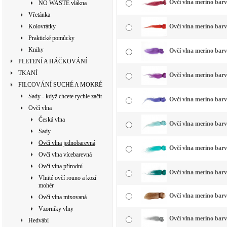
Ovčí vlna merino bar
NO WASTE vlákna
Vřetánka
Kolovrátky
Ovčí vlna merino bar
Praktické pomůcky
Knihy
Ovčí vlna merino barv
PLETENÍ A HÁČKOVÁNÍ
TKANÍ
Ovčí vlna merino barv
FILCOVÁNÍ SUCHÉ A MOKRÉ
Sady - když chcete rychle začít
Ovčí vlna merino bar
Ovčí vlna
Česká vlna
Ovčí vlna merino bar
Sady
Ovčí vlna jednobarevná
Ovčí vlna merino barv
Ovčí vlna vícebarevná
Ovčí vlna přírodní
Ovčí vlna merino bar
Vlnité ovčí rouno a kozí
mohér
Ovčí vlna merino bar
Ovčí vlna mixovaná
Vzorníky vlny
Ovčí vlna merino barv
Hedvábí