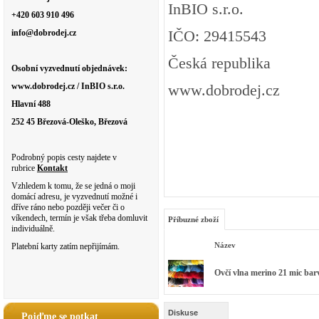
InBIO s.r.o.
+420 603 910 496
IČO: 29415543
info@dobrodej.cz
Česká republika
Osobní vyzvednutí objednávek:
www.dobrodej.cz / InBIO s.r.o.
www.dobrodej.cz
Hlavní 488
252 45 Březová-Oleško, Březová
Podrobný popis cesty najdete v
rubrice
Kontakt
Vzhledem k tomu, že se jedná o moji
domácí adresu, je vyzvednutí možné i
dříve ráno nebo později večer či o
víkendech, termín je však třeba domluvit
Příbuzné zboží
individuálně.
Název
Platební karty zatím nepřijímám.
Ovčí vlna merino 21 mic bar
Diskuse
Pojďme se potkat