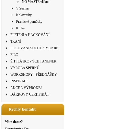
NO WASTE vlákna
Vřetánka
Kolovrátky
Praktické pomůcky
Knihy
PLETENÍ A HÁČKOVÁNÍ
TKANÍ
FILCOVÁNÍ SUCHÉ A MOKRÉ
FILC
ŠITÍ LÁTKOVÝCH PANENEK
VÝROBA ŠPERKŮ
WORKSHOPY - PŘEDNÁŠKY
INSPIRACE
AKCE A VÝPRODEJ
DÁRKOVÝ CERTIFIKÁT
Rychlý kontakt
Máte dotaz?