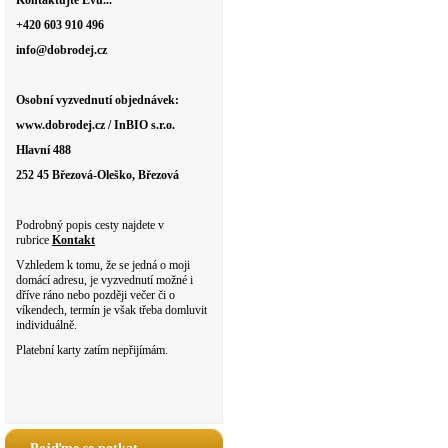
Kontaktujte Evu...
+420 603 910 496
info@dobrodej.cz
Osobní vyzvednutí objednávek:
www.dobrodej.cz / InBIO s.r.o.
Hlavní 488
252 45 Březová-Oleško, Březová
Podrobný popis cesty najdete v
rubrice
Kontakt
Vzhledem k tomu, že se jedná o moji
domácí adresu, je vyzvednutí možné i
dříve ráno nebo později večer či o
víkendech, termín je však třeba domluvit
individuálně.
Platební karty zatím nepřijímám.