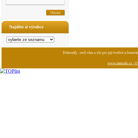
Najděte si výrobce
Dobroděj - ovčí vlna a vše pro její tvořivé a řemesl
www.naturals.cz - Ob