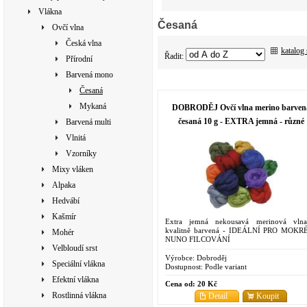
Vlákna
Česaná
Ovčí vlna
Česká vlna
katalog
Řadit:
Přírodní
Barvená mono
Česaná
Mykaná
DOBRODĚJ Ovčí vlna merino barven
česaná 10 g - EXTRA jemná - různé
Barvená multi
barvy
Vlnitá
Vzorníky
Mixy vláken
Alpaka
Hedvábí
Kašmír
Extra jemná nekousavá merinová vln
kvalitně barvená - IDEÁLNÍ PRO MOKR
Mohér
NUNO FILCOVÁNÍ
Velbloudí srst
Výrobce:
Dobroděj
Speciální vlákna
Dostupnost:
Podle variant
Efektní vlákna
Cena od:
20 Kč
Rostlinná vlákna
Detail
Koupit