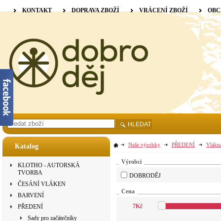
KONTAKT
DOPRAVA ZBOŽÍ
VRÁCENÍ ZBOŽÍ
OBC
HLEDAT
Naše výrobky
PŘEDENÍ
Vlákn
Katalog
Výrobci
KLOTHO - AUTORSKÁ
TVORBA
DOBRODĚJ
ČESÁNÍ VLÁKEN
Cena
BARVENÍ
7
Kč
PŘEDENÍ
Sady pro začátečníky