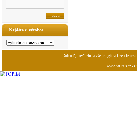
Najděte si výrobce
Dobroděj - ovčí vlna a vše pro její tvořivé a řemesl
www.naturals.cz - Ob