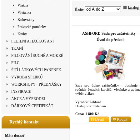
Vlákna
katalog
Řadit:
Vřetánka
Kolovrátky
Praktické pomůcky
ASHFORD Sada pro začátečníky -
Knihy
Úvod do předení
PLETENÍ A HÁČKOVÁNÍ
TKANÍ
FILCOVÁNÍ SUCHÉ A MOKRÉ
FILC
ŠITÍ LÁTKOVÝCH PANENEK
VÝROBA ŠPERKŮ
WORKSHOPY - PŘEDNÁŠKY
Sada pro úplné začátečníky - obsahuje 
ručních česacích kartáčů, vřetánko a zajím
INSPIRACE
výběr vláken
AKCE A VÝPRODEJ
Výrobce:
Ashford
DÁRKOVÝ CERTIFIKÁT
Dostupnost:
Skladem
Cena:
1 800 Kč
Detail
Koupit
Rychlý kontakt
Máte dotaz?