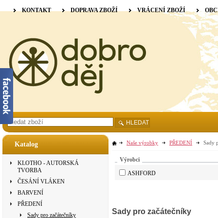
KONTAKT
DOPRAVA ZBOŽÍ
VRÁCENÍ ZBOŽÍ
OBC
HLEDAT
Naše výrobky
PŘEDENÍ
Sady p
Katalog
Výrobci
KLOTHO - AUTORSKÁ
TVORBA
ASHFORD
ČESÁNÍ VLÁKEN
BARVENÍ
PŘEDENÍ
Sady pro začátečníky
Sady pro začátečníky