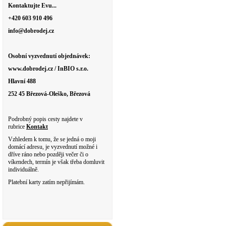
Kontaktujte Evu...
+420 603 910 496
info@dobrodej.cz
Osobní vyzvednutí objednávek:
www.dobrodej.cz / InBIO s.r.o.
Hlavní 488
252 45 Březová-Oleško, Březová
Podrobný popis cesty najdete v
rubrice
Kontakt
Vzhledem k tomu, že se jedná o moji
domácí adresu, je vyzvednutí možné i
dříve ráno nebo později večer či o
víkendech, termín je však třeba domluvit
individuálně.
Platební karty zatím nepřijímám.