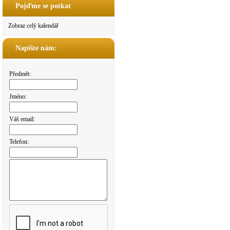
Pojďme se potkat
Zobraz celý kalendář
Napište nám:
Předmět:
Jméno:
Váš email:
Telefon: