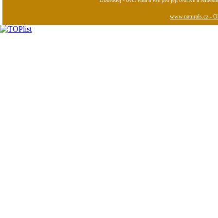
Dobroděj - ovčí vlna a vše pro její tvořivé a řemesl
www.naturals.cz - Ob