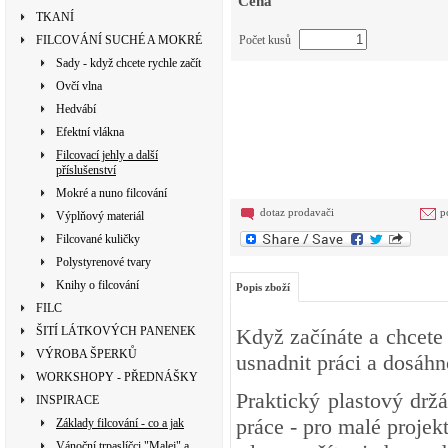
Cena
TKANÍ
FILCOVÁNÍ SUCHÉ A MOKRÉ
Počet kusů
Sady - když chcete rychle začít
Ovčí vlna
Hedvábí
Efektní vlákna
Filcovací jehly a další
příslušenství
Mokré a nuno filcování
dotaz prodavači
p
Výplňový materiál
Filcované kuličky
Polystyrenové tvary
Knihy o filcování
Popis zboží
FILC
ŠITÍ LÁTKOVÝCH PANENEK
Když začínáte a chcete 
VÝROBA ŠPERKŮ
usnadnit práci a dosáhn
WORKSHOPY - PŘEDNÁŠKY
Praktický plastový drž
INSPIRACE
práce - pro malé projek
Základy filcování - co a jak
Vánoční trpaslíčci "Malej" a