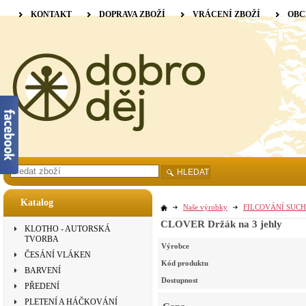
KONTAKT
DOPRAVA ZBOŽÍ
VRÁCENÍ ZBOŽÍ
OBC
HLEDAT
Katalog
Naše výrobky
FILCOVÁNÍ SUCH
CLOVER Držák na 3 jehly
KLOTHO - AUTORSKÁ
TVORBA
Výrobce
ČESÁNÍ VLÁKEN
Kód produktu
BARVENÍ
Dostupnost
PŘEDENÍ
PLETENÍ A HÁČKOVÁNÍ