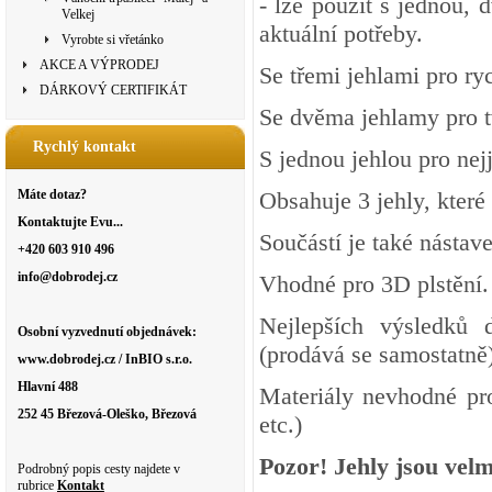
- lze použít s jednou, 
Velkej
aktuální potřeby.
Vyrobte si vřetánko
AKCE A VÝPRODEJ
Se třemi jehlami pro ry
DÁRKOVÝ CERTIFIKÁT
Se dvěma jehlamy pro tv
Rychlý kontakt
S jednou jehlou pro nejj
Máte dotaz?
Obsahuje 3 jehly, které
Kontaktujte Evu...
Součástí je také nástave
+420 603 910 496
info@dobrodej.cz
Vhodné pro 3D plstění.
Nejlepších výsledků 
Osobní vyzvednutí objednávek:
(prodává se samostatně)
www.dobrodej.cz / InBIO s.r.o.
Hlavní 488
Materiály nevhodné pro 
252 45 Březová-Oleško, Březová
etc.)
Pozor! Jehly jsou velm
Podrobný popis cesty najdete v
rubrice
Kontakt