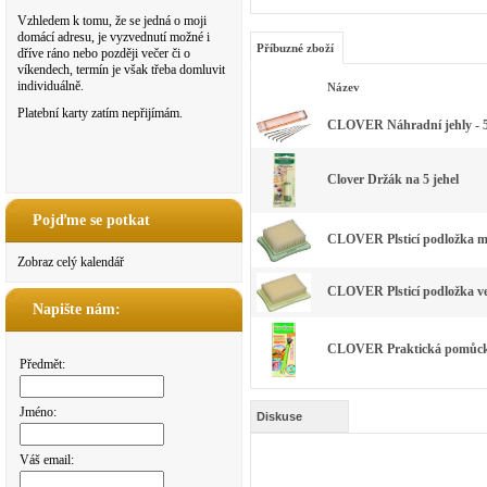
Vzhledem k tomu, že se jedná o moji
domácí adresu, je vyzvednutí možné i
Příbuzné zboží
dříve ráno nebo později večer či o
víkendech, termín je však třeba domluvit
individuálně.
Název
Platební karty zatím nepřijímám.
CLOVER Náhradní jehly - 5 k
Clover Držák na 5 jehel
Pojďme se potkat
CLOVER Plsticí podložka m
Zobraz celý kalendář
CLOVER Plsticí podložka v
Napište nám:
CLOVER Praktická pomůcka
Předmět:
Jméno:
Diskuse
Váš email: