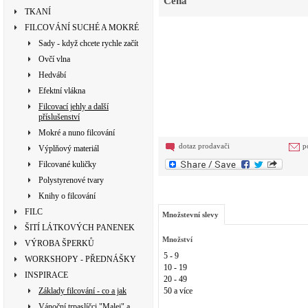
Cena
TKANÍ
FILCOVÁNÍ SUCHÉ A MOKRÉ
Sady - když chcete rychle začít
Ovčí vlna
Hedvábí
Efektní vlákna
Filcovací jehly a další
příslušenství
Mokré a nuno filcování
dotaz prodavači
p
Výplňový materiál
Filcované kuličky
Polystyrenové tvary
Knihy o filcování
FILC
Množstevní slevy
ŠITÍ LÁTKOVÝCH PANENEK
Množství
VÝROBA ŠPERKŮ
5 - 9
WORKSHOPY - PŘEDNÁŠKY
10 - 19
INSPIRACE
20 - 49
Základy filcování - co a jak
50 a více
Vánoční trpaslíčci "Malej" a