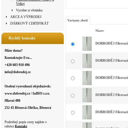
Velkej
Vyrobte si vřetánko
AKCE A VÝPRODEJ
Varianty zboží
DÁRKOVÝ CERTIFIKÁT
Název
Rychlý kontakt
DOBRODĚJ Filcovací j
Máte dotaz?
Kontaktujte Evu...
DOBRODĚJ Filcovací j
+420 603 910 496
info@dobrodej.cz
DOBRODĚJ Filcovací j
Osobní vyzvednutí objednávek:
www.dobrodej.cz / InBIO s.r.o.
DOBRODĚJ Filcovací j
Hlavní 488
252 45 Březová-Oleško, Březová
DOBRODĚJ Filcovací j
Podrobný popis cesty najdete v
rubrice
Kontakt