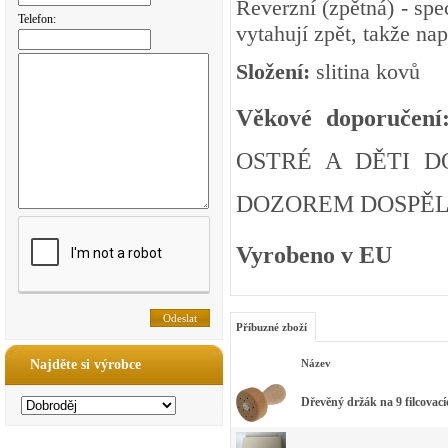
Reverzní (zpětná) - s
pe
Telefon:
vytahují zpět, takže nap
Složení:
slitina kovů
Věkové doporučení
OSTRÉ A DĚTI D
DOZOREM DOSPĚLÉ
Vyrobeno v EU
Příbuzné zboží
Najděte si výrobce
Název
Dřevěný držák na 9 filcovací