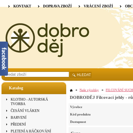
KONTAKT
DOPRAVA ZBOŽÍ
VRÁCENÍ ZBOŽÍ
OBC
HLEDAT
Katalog
Naše výrobky
FILCOVÁNÍ SUCH
DOBRODĚJ Filcovací jehly - rů
KLOTHO - AUTORSKÁ
TVORBA
Výrobce
ČESÁNÍ VLÁKEN
Kód produktu
BARVENÍ
Dostupnost
PŘEDENÍ
PLETENÍ A HÁČKOVÁNÍ