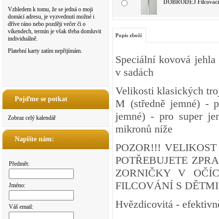
DOBRODĚJ Filcovací je
Vzhledem k tomu, že se jedná o moji
domácí adresu, je vyzvednutí možné i
dříve ráno nebo později večer či o
víkendech, termín je však třeba domluvit
Popis zboží
individuálně.
Platební karty zatím nepřijímám.
Speciální kovová jehla 
v sadách
Velikosti klasických tro
Pojďme se potkat
M (středně jemné) - p
jemné) - pro super je
Zobraz celý kalendář
mikronů níže
Napište nám:
POZOR!!! VELIKOS
POTŘEBUJETE ZPRA
Předmět:
ZORNIČKY V OČÍ
FILCOVÁNÍ S DĚTMI
Jméno:
Hvězdicovitá - efektivně
Váš email: