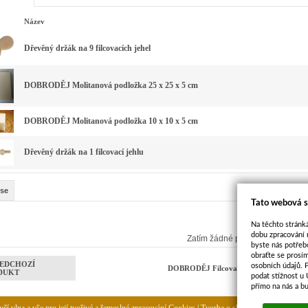
Název
Dřevěný držák na 9 filcovacích jehel
DOBRODĚJ Molitanová podložka 25 x 25 x 5 cm
DOBRODĚJ Molitanová podložka 10 x 10 x 5 cm
Dřevěný držák na 1 filcovací jehlu
se
Tato webová s
Na těchto stránká
dobu zpracování 
Zatím žádné příspěvky
byste nás potřeb
obraťte se prosí
EDCHOZÍ
osobních údajů. 
DOBRODĚJ Filcovací jehly - různé druh
DUKT
podat stížnost u
přímo na nás a b