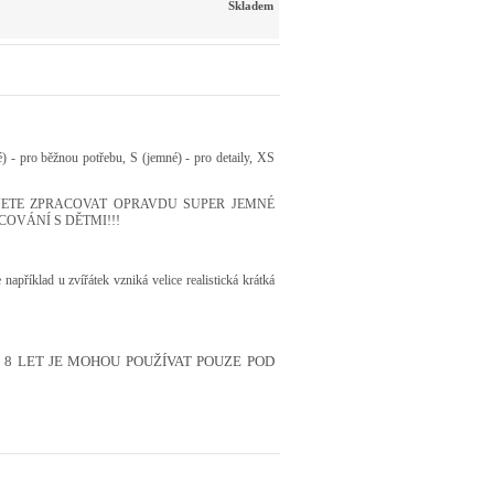
Skladem
é) - pro běžnou potřebu, S (jemné) - pro detaily, XS
UJETE ZPRACOVAT OPRAVDU SUPER JEMNÉ
COVÁNÍ S DĚTMI!!!
že například u zvířátek vzniká velice realistická krátká
DO 8 LET JE MOHOU POUŽÍVAT POUZE POD