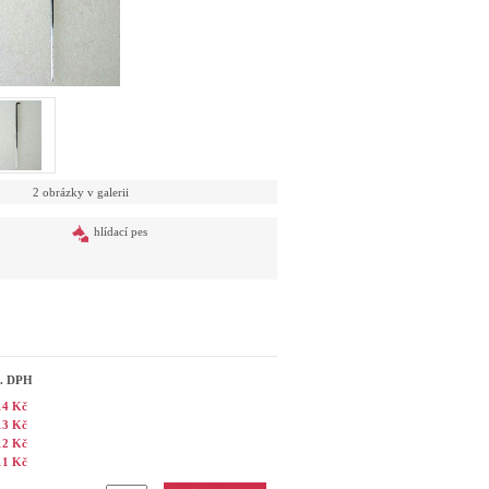
2 obrázky v galerii
hlídací pes
č. DPH
14 Kč
13 Kč
12 Kč
11 Kč