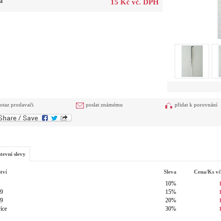
a
15 Kč vč. DPH
otaz prodavači
poslat známému
přidat k porovnání
tevní slevy
tví
Sleva
Cena/ks
v
10%
19
15%
49
20%
íce
30%