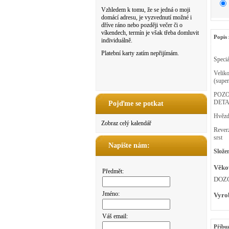
Vzhledem k tomu, že se jedná o moji
domácí adresu, je vyzvednutí možné i
dříve ráno nebo později večer či o
víkendech, termín je však třeba domluvit
Popis 
individuálně.
Platební karty zatím nepřijímám.
Speciá
Veliko
(super
POZO
DETA
Pojďme se potkat
Hvězdi
Zobraz celý kalendář
Reverz
srst
Napište nám:
Složen
Věko
Předmět:
DOZ
Jméno:
Vyro
Váš email:
Příbu