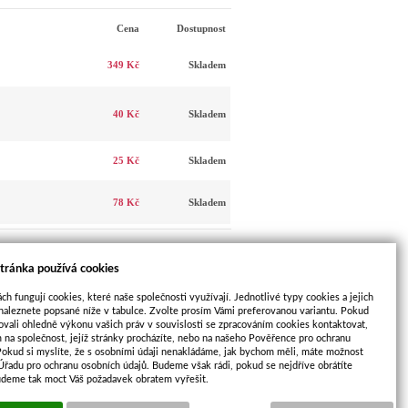
Cena
Dostupnost
349 Kč
Skladem
40 Kč
Skladem
25 Kč
Skladem
78 Kč
Skladem
tránka používá cookies
Nový příspěvek
ch fungují cookies, které naše společnosti využívají. Jednotlivé typy cookies a jejich
naleznete popsané níže v tabulce. Zvolte prosím Vámi preferovanou variantu. Pokud
ovali ohledně výkonu vašich práv v souvislosti se zpracováním cookies kontaktovat,
m na společnost, jejíž stránky procházíte, nebo na našeho Pověřence pro ochranu
DALŠÍ
Pokud si myslíte, že s osobními údaji nenakládáme, jak bychom měli, máte možnost
y
PRODUKT
 Úřadu pro ochranu osobních údajů. Budeme však rádi, pokud se nejdříve obrátíte
udeme tak moct Váš požadavek obratem vyřešit.