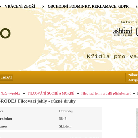
VRÁCENÍ ZBOŽÍ
OBCHODNÍ PODMÍNKY, REKLAMACE, GDPR
zákaz
HLEDAT
Zaregi
Naše výrobky
FILCOVÁNÍ SUCHÉ A MOKRÉ
Filcovací jehly a další příslušenství
ODĚJ Filcovací jehly - různé druhy
ce
Dobroděj
roduktu
5846
pnost
Skladem