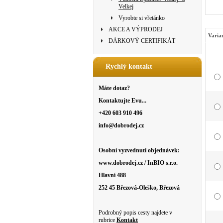
Velkej
Vyrobte si vřetánko
AKCE A VÝPRODEJ
Varia
DÁRKOVÝ CERTIFIKÁT
Rychlý kontakt
Máte dotaz?
Kontaktujte Evu...
+420 603 910 496
info@dobrodej.cz
Osobní vyzvednutí objednávek:
www.dobrodej.cz / InBIO s.r.o.
Hlavní 488
252 45 Březová-Oleško, Březová
Podrobný popis cesty najdete v
rubrice
Kontakt