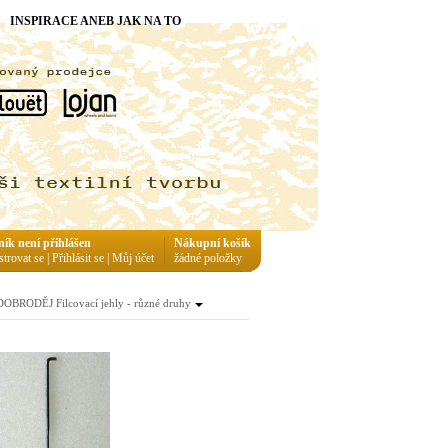
INSPIRACE ANEB JAK NA TO
ník není přihlášen
Nákupní košík
strovat se
|
Přihlásit se
|
Můj účet
žádné položky
DOBRODĚJ Filcovací jehly - různé druhy