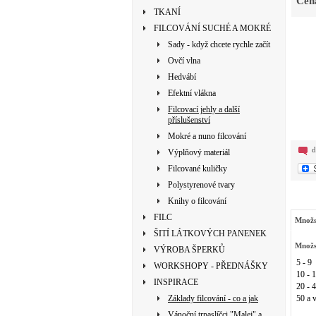
Cen
TKANÍ
FILCOVÁNÍ SUCHÉ A MOKRÉ
Sady - když chcete rychle začít
Ovčí vlna
Hedvábí
Efektní vlákna
Filcovací jehly a další
příslušenství
Mokré a nuno filcování
d
Výplňový materiál
Filcované kuličky
Polystyrenové tvary
Knihy o filcování
FILC
Množs
ŠITÍ LÁTKOVÝCH PANENEK
Množs
VÝROBA ŠPERKŮ
5 - 9
WORKSHOPY - PŘEDNÁŠKY
10 - 
INSPIRACE
20 - 
Základy filcování - co a jak
50 a v
Vánoční trpaslíčci "Malej" a