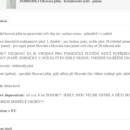
DOBRODĚJ Filcovací jehla - hvězdicovité ostří - jemná
zboží
lní kovová jehla na zpracování ovčí vlny tzv. suchou cestou - jednotlivě i v sadách
sti klasických trojhranných jehel: L (hrubé) - pro hrubou práci, rychle plstí, M (středně jemn
 jemné) - pro super jemné filcování a filcování extra jemné ovčí vlny od 20 mikronů níže
R!!! VELIKOST XS JE VHODNÁ PRO POKROČILÉ PLSTĚNÍ, KDYŽ POTŘEB
ILY (NAPŘ. ZORNIČKY V OČÍCH) TYTO JEHLY NEJSOU VHODNÉ NA BĚŽNÉ FIL
covitá - efektivněji plstí
ní (zpětná) - s
peciální filcovací jehla, jejíž zářezy při filcování část vláken vytahují zpět, tak
í:
slitina kovů
vé doporučení:
od cca 8 let POZOR!!! JEHLY JSOU VELMI OSTRÉ A DĚTI 
OREM DOSPĚLÉ OSOBY!!!
beno v EU
zné zboží