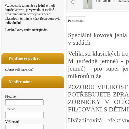
DOBRODĚJ Filcovací je
Vzhledem k tomu, že se jedná o moji
domácí adresu, je vyzvednutí možné i
dříve ráno nebo později večer či o
víkendech, termín je však třeba domluvit
Popis zboží
individuálně.
Platební karty zatím nepřijímám.
Speciální kovová jehla 
v sadách
Velikosti klasických tro
Pojďme se potkat
M (středně jemné) - p
jemné) - pro super je
Zobraz celý kalendář
mikronů níže
Napište nám:
POZOR!!! VELIKOS
POTŘEBUJETE ZPRA
Předmět:
ZORNIČKY V OČÍ
FILCOVÁNÍ S DĚTMI
Jméno:
Hvězdicovitá - efektivně
Váš email: