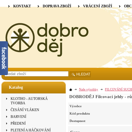
KONTAKT
DOPRAVA ZBOŽÍ
VRÁCENÍ ZBOŽÍ
OBC
HLEDAT
Katalog
Naše výrobky
FILCOVÁNÍ SUCH
DOBRODĚJ Filcovací jehly - rů
KLOTHO - AUTORSKÁ
TVORBA
Výrobce
ČESÁNÍ VLÁKEN
Kód produktu
BARVENÍ
Dostupnost
PŘEDENÍ
PLETENÍ A HÁČKOVÁNÍ