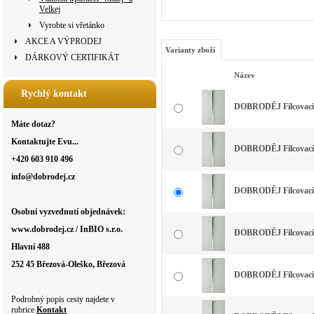
Velkej
Vyrobte si vřetánko
AKCE A VÝPRODEJ
Varianty zboží
DÁRKOVÝ CERTIFIKÁT
Název
Rychlý kontakt
DOBRODĚJ Filcovací j
Máte dotaz?
Kontaktujte Evu...
DOBRODĚJ Filcovací j
+420 603 910 496
info@dobrodej.cz
DOBRODĚJ Filcovací j
Osobní vyzvednutí objednávek:
www.dobrodej.cz / InBIO s.r.o.
DOBRODĚJ Filcovací j
Hlavní 488
252 45 Březová-Oleško, Březová
DOBRODĚJ Filcovací j
Podrobný popis cesty najdete v
rubrice
Kontakt