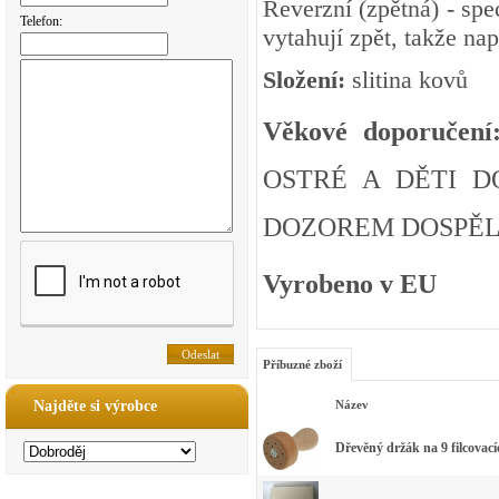
Reverzní (zpětná) - s
pe
Telefon:
vytahují zpět, takže nap
Složení:
slitina kovů
Věkové doporučení
OSTRÉ A DĚTI D
DOZOREM DOSPĚLÉ
Vyrobeno v EU
Příbuzné zboží
Najděte si výrobce
Název
Dřevěný držák na 9 filcovací