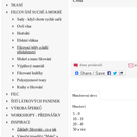
Cena
TKANÍ
FILCOVÁNÍ SUCHÉ A MOKRÉ
Sady - když chcete rychle začít
Ovčí vlna
Hedvábí
Efektní vlákna
Filcovací jehly a další
příslušenství
Mokré a nuno filcování
dotaz prodavači
p
Výplňový materiál
Filcované kuličky
Polystyrenové tvary
Knihy o filcování
FILC
Množstevní slevy
ŠITÍ LÁTKOVÝCH PANENEK
Množství
VÝROBA ŠPERKŮ
5 - 9
WORKSHOPY - PŘEDNÁŠKY
10 - 19
INSPIRACE
20 - 49
Základy filcování - co a jak
50 a více
Vánoční trpaslíčci "Malej" a