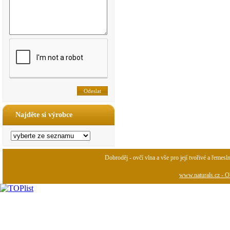
Najděte si výrobce
Dobroděj - ovčí vlna a vše pro její tvořivé a řemesl
www.naturals.cz - Ob