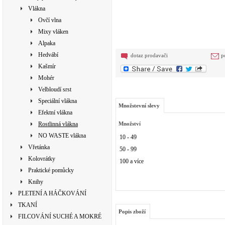
Vlákna
Ovčí vlna
Mixy vláken
Alpaka
Hedvábí
dotaz prodavači
p
Kašmír
Mohér
Velbloudí srst
Speciální vlákna
Množstevní slevy
Efektní vlákna
Rostlinná vlákna
Množství
NO WASTE vlákna
10 - 49
Vřetánka
50 - 99
Kolovrátky
100 a více
Praktické pomůcky
Knihy
PLETENÍ A HÁČKOVÁNÍ
TKANÍ
Popis zboží
FILCOVÁNÍ SUCHÉ A MOKRÉ