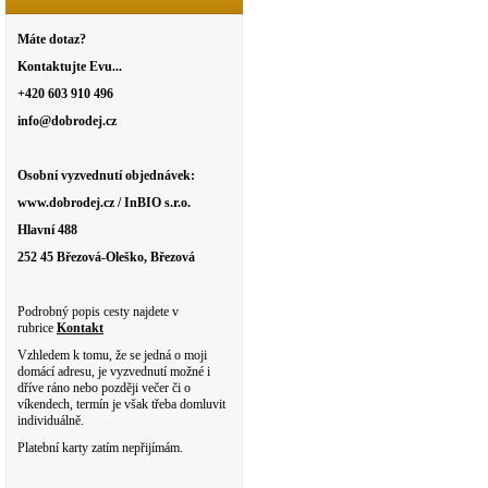
Máte dotaz?
Kontaktujte Evu...
+420 603 910 496
info@dobrodej.cz
Osobní vyzvednutí objednávek:
www.dobrodej.cz / InBIO s.r.o.
Hlavní 488
252 45 Březová-Oleško, Březová
Podrobný popis cesty najdete v
rubrice
Kontakt
Vzhledem k tomu, že se jedná o moji
domácí adresu, je vyzvednutí možné i
dříve ráno nebo později večer či o
víkendech, termín je však třeba domluvit
individuálně.
Platební karty zatím nepřijímám.