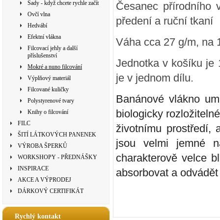
Sady - když chcete rychle začít
Česanec přírodního v
Ovčí vlna
předení a ruční tkaní
Hedvábí
Efektní vlákna
Váha cca 27 g/m, na 
Filcovací jehly a další
příslušenství
Jednotka v košíku je 
Mokré a nuno filcování
je v jednom dílu.
Výplňový materiál
Filcované kuličky
Banánové vlákno umí
Polystyrenové tvary
biologicky rozložiteln
Knihy o filcování
FILC
životnímu prostředí, 
ŠITÍ LÁTKOVÝCH PANENEK
jsou velmi jemné n
VÝROBA ŠPERKŮ
charakterově velce b
WORKSHOPY - PŘEDNÁŠKY
INSPIRACE
absorbovat a odvádět 
AKCE A VÝPRODEJ
DÁRKOVÝ CERTIFIKÁT
Rychlý kontakt