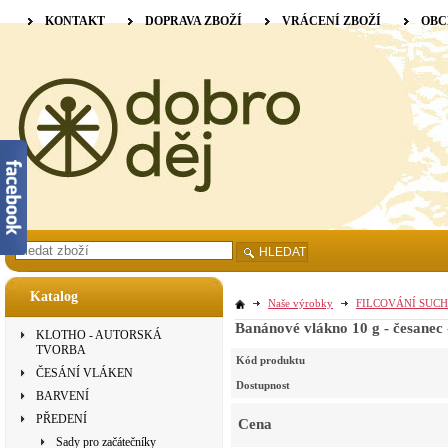
KONTAKT
DOPRAVA ZBOŽÍ
VRÁCENÍ ZBOŽÍ
OBC
HLEDAT
Katalog
Naše výrobky
FILCOVÁNÍ SUCH
Banánové vlákno 10 g - česanec -
KLOTHO - AUTORSKÁ
TVORBA
Kód produktu
ČESÁNÍ VLÁKEN
Dostupnost
BARVENÍ
PŘEDENÍ
Cena
Sady pro začátečníky