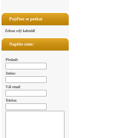
Pojďme se potkat
Zobraz celý kalendář
Napište nám:
Předmět:
Jméno:
Váš email:
Telefon: