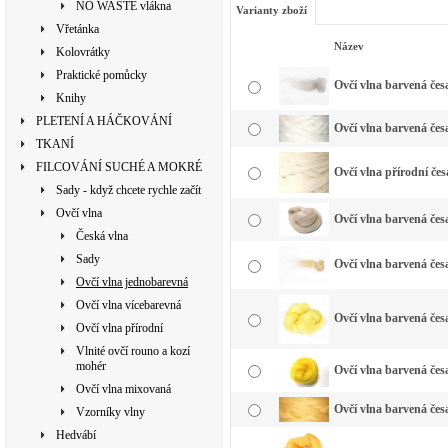
NO WASTE vlákna
Varianty zboží
Vřetánka
Název
Kolovrátky
Praktické pomůcky
Ovčí vlna barvená česa
Knihy
PLETENÍ A HÁČKOVÁNÍ
Ovčí vlna barvená česa
TKANÍ
FILCOVÁNÍ SUCHÉ A MOKRÉ
Ovčí vlna přírodní čes
Sady - když chcete rychle začít
Ovčí vlna
Ovčí vlna barvená česa
Česká vlna
Sady
Ovčí vlna barvená česa
Ovčí vlna jednobarevná
Ovčí vlna vícebarevná
Ovčí vlna barvená česa
Ovčí vlna přírodní
Vlnité ovčí rouno a kozí
mohér
Ovčí vlna barvená česa
Ovčí vlna mixovaná
Ovčí vlna barvená česa
Vzorníky vlny
Hedvábí