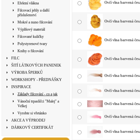
Ovčí vlna barvená česa
Efektní vlákna
Filcovací jehly a další
příslušenství
Ovčí vlna barvená česa
Mokré a nuno filcování
Výplňový materiál
Filcované kuličky
Ovčí vlna barvená čes
Polystyrenové tvary
Knihy o filcování
FILC
Ovčí vlna barvená čes
ŠITÍ LÁTKOVÝCH PANENEK
VÝROBA ŠPERKŮ
Ovčí vlna barvená česa
WORKSHOPY - PŘEDNÁŠKY
INSPIRACE
Ovčí vlna barvená če
Základy filcování - co a jak
Vánoční trpaslíčci "Malej" a
Ovčí vlna barvená česa
Velkej
Vyrobte si vřetánko
Ovčí vlna barvená česa
AKCE A VÝPRODEJ
DÁRKOVÝ CERTIFIKÁT
Ovčí vlna barvená čes