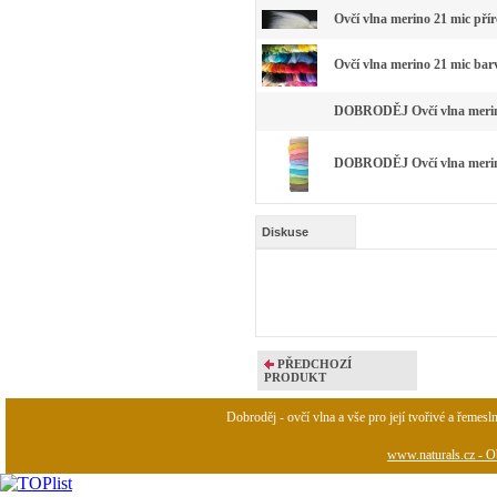
Ovčí vlna merino 21 mic pří
Ovčí vlna merino 21 mic bar
DOBRODĚJ Ovčí vlna merino 
DOBRODĚJ Ovčí vlna merino 
Diskuse
PŘEDCHOZÍ
PRODUKT
Dobroděj - ovčí vlna a vše pro její tvořivé a řemesl
www.naturals.cz - Ob