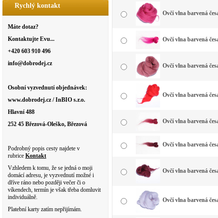
Rychlý kontakt
Ovčí vlna barvená čes
Máte dotaz?
Kontaktujte Evu...
Ovčí vlna barvená čes
+420 603 910 496
info@dobrodej.cz
Ovčí vlna barvená čes
Osobní vyzvednutí objednávek:
Ovčí vlna barvená čes
www.dobrodej.cz / InBIO s.r.o.
Hlavní 488
Ovčí vlna barvená čes
252 45 Březová-Oleško, Březová
Ovčí vlna barvená čes
Podrobný popis cesty najdete v
rubrice
Kontakt
Vzhledem k tomu, že se jedná o moji
Ovčí vlna barvená čes
domácí adresu, je vyzvednutí možné i
dříve ráno nebo později večer či o
víkendech, termín je však třeba domluvit
individuálně.
Ovčí vlna barvená česa
Platební karty zatím nepřijímám.