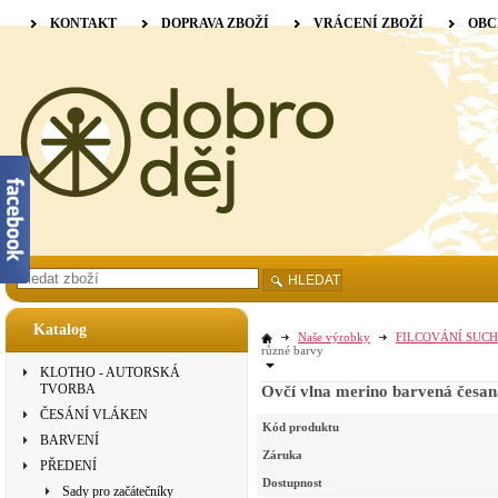
KONTAKT
DOPRAVA ZBOŽÍ
VRÁCENÍ ZBOŽÍ
OBC
HLEDAT
Katalog
Naše výrobky
FILCOVÁNÍ SUCH
různé barvy
KLOTHO - AUTORSKÁ
TVORBA
Ovčí vlna merino barvená česan
ČESÁNÍ VLÁKEN
Kód produktu
BARVENÍ
Záruka
PŘEDENÍ
Dostupnost
Sady pro začátečníky