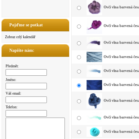
Ovčí vlna barvená čes
Pojďme se potkat
Ovčí vlna barvená čes
Zobraz celý kalendář
Ovčí vlna barvená čes
Napište nám:
Ovčí vlna barvená čes
Předmět:
Ovčí vlna barvená čes
Jméno:
Ovčí vlna barvená čes
Váš email:
Ovčí vlna barvená čes
Telefon:
Ovčí vlna barvená če
Ovčí vlna barvená čes