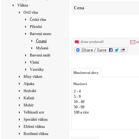
Vlákna
Cena
Ovčí vlna
Česká vlna
Přírodní
Barvená mono
Česaná
dotaz prodavači
p
Mykaná
Barvená multi
Vlnitá
Vzorníky
Množstevní slevy
Mixy vláken
Alpaka
Množství
Hedvábí
2 - 4
5 - 9
Kašmír
10 - 49
Mohér
50 - 99
Velbloudí srst
100 a více
Speciální vlákna
Efektní vlákna
Rostlinná vlákna