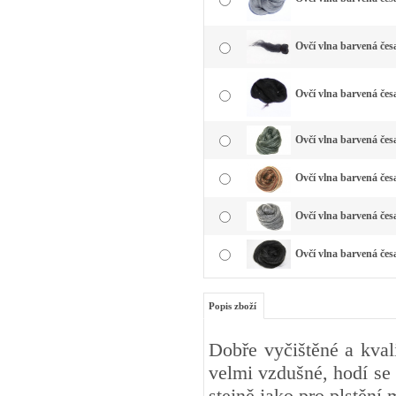
Ovčí vlna barvená čes
Ovčí vlna barvená čes
Ovčí vlna barvená česa
Ovčí vlna barvená čes
Ovčí vlna barvená česa
Ovčí vlna barvená čes
Popis zboží
Dobře vyčištěné a kval
velmi vzdušné, hodí se 
stejně jako pro plstění 