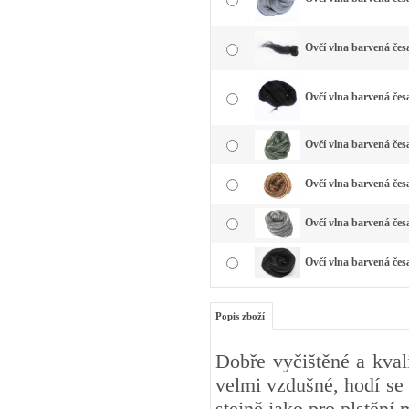
Ovčí vlna barvená čes
Ovčí vlna barvená čes
Ovčí vlna barvená česa
Ovčí vlna barvená čes
Ovčí vlna barvená česa
Ovčí vlna barvená čes
Popis zboží
Dobře vyčištěné a kval
velmi vzdušné, hodí se 
stejně jako pro plstění 