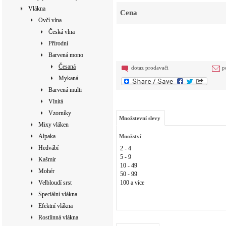
Vlákna
Cena
Ovčí vlna
Česká vlna
Přírodní
Barvená mono
Česaná
dotaz prodavači
p
Mykaná
Barvená multi
Vlnitá
Vzorníky
Množstevní slevy
Mixy vláken
Alpaka
Množství
Hedvábí
2 - 4
5 - 9
Kašmír
10 - 49
Mohér
50 - 99
Velbloudí srst
100 a více
Speciální vlákna
Efektní vlákna
Rostlinná vlákna