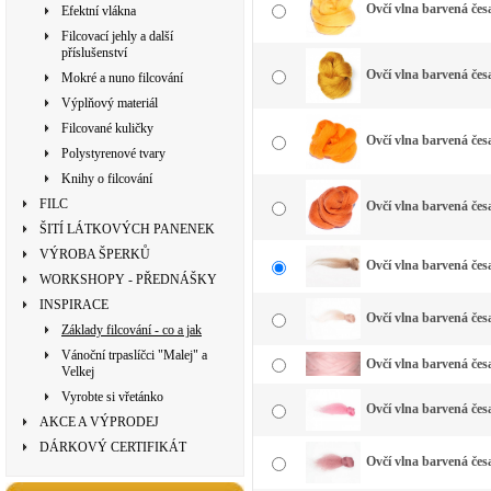
Ovčí vlna barvená česa
Efektní vlákna
Filcovací jehly a další
příslušenství
Ovčí vlna barvená česa
Mokré a nuno filcování
Výplňový materiál
Filcované kuličky
Ovčí vlna barvená čes
Polystyrenové tvary
Knihy o filcování
FILC
Ovčí vlna barvená čes
ŠITÍ LÁTKOVÝCH PANENEK
VÝROBA ŠPERKŮ
Ovčí vlna barvená česa
WORKSHOPY - PŘEDNÁŠKY
INSPIRACE
Ovčí vlna barvená če
Základy filcování - co a jak
Vánoční trpaslíčci "Malej" a
Ovčí vlna barvená česa
Velkej
Vyrobte si vřetánko
Ovčí vlna barvená česa
AKCE A VÝPRODEJ
DÁRKOVÝ CERTIFIKÁT
Ovčí vlna barvená čes