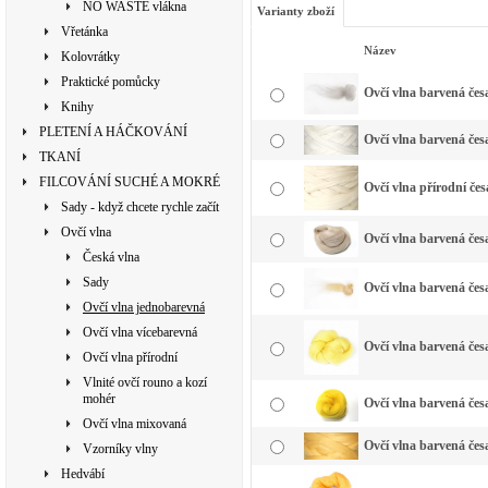
NO WASTE vlákna
Varianty zboží
Vřetánka
Název
Kolovrátky
Praktické pomůcky
Ovčí vlna barvená česa
Knihy
PLETENÍ A HÁČKOVÁNÍ
Ovčí vlna barvená česa
TKANÍ
FILCOVÁNÍ SUCHÉ A MOKRÉ
Ovčí vlna přírodní čes
Sady - když chcete rychle začít
Ovčí vlna
Ovčí vlna barvená česa
Česká vlna
Sady
Ovčí vlna barvená česa
Ovčí vlna jednobarevná
Ovčí vlna vícebarevná
Ovčí vlna barvená česa
Ovčí vlna přírodní
Vlnité ovčí rouno a kozí
mohér
Ovčí vlna barvená česa
Ovčí vlna mixovaná
Ovčí vlna barvená česa
Vzorníky vlny
Hedvábí