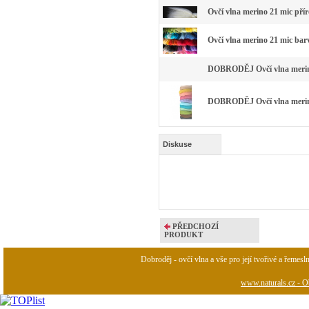
Ovčí vlna merino 21 mic pří
Ovčí vlna merino 21 mic bar
DOBRODĚJ Ovčí vlna merino 
DOBRODĚJ Ovčí vlna merino 
Diskuse
PŘEDCHOZÍ
PRODUKT
Dobroděj - ovčí vlna a vše pro její tvořivé a řemesl
www.naturals.cz - Ob