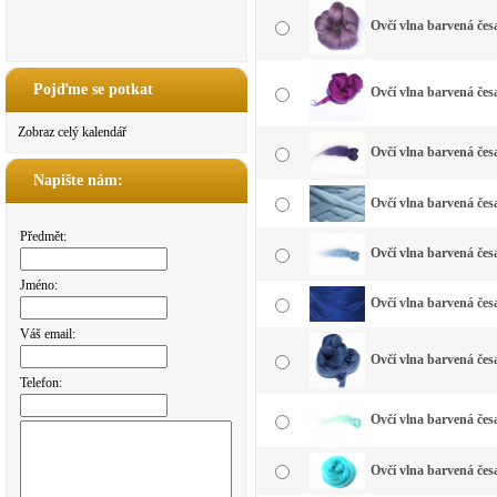
Ovčí vlna barvená čes
Pojďme se potkat
Ovčí vlna barvená čes
Zobraz celý kalendář
Ovčí vlna barvená čes
Napište nám:
Ovčí vlna barvená čes
Předmět:
Ovčí vlna barvená čes
Jméno:
Ovčí vlna barvená čes
Váš email:
Ovčí vlna barvená čes
Telefon:
Ovčí vlna barvená če
Ovčí vlna barvená čes