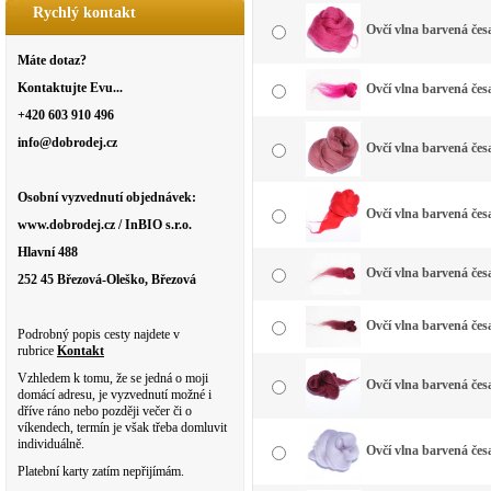
Rychlý kontakt
Ovčí vlna barvená čes
Máte dotaz?
Kontaktujte Evu...
Ovčí vlna barvená čes
+420 603 910 496
info@dobrodej.cz
Ovčí vlna barvená čes
Osobní vyzvednutí objednávek:
Ovčí vlna barvená čes
www.dobrodej.cz / InBIO s.r.o.
Hlavní 488
Ovčí vlna barvená čes
252 45 Březová-Oleško, Březová
Ovčí vlna barvená čes
Podrobný popis cesty najdete v
rubrice
Kontakt
Vzhledem k tomu, že se jedná o moji
Ovčí vlna barvená čes
domácí adresu, je vyzvednutí možné i
dříve ráno nebo později večer či o
víkendech, termín je však třeba domluvit
individuálně.
Ovčí vlna barvená česa
Platební karty zatím nepřijímám.