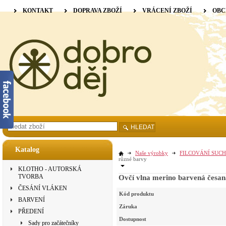
KONTAKT
DOPRAVA ZBOŽÍ
VRÁCENÍ ZBOŽÍ
OBC
HLEDAT
Katalog
Naše výrobky
FILCOVÁNÍ SUCH
různé barvy
KLOTHO - AUTORSKÁ
TVORBA
Ovčí vlna merino barvená česan
ČESÁNÍ VLÁKEN
Kód produktu
BARVENÍ
Záruka
PŘEDENÍ
Dostupnost
Sady pro začátečníky