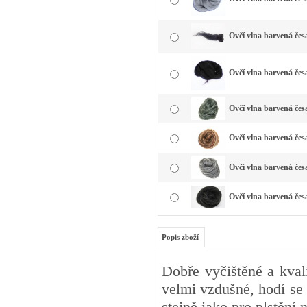
Ovčí vlna barvená čes
Ovčí vlna barvená čes
Ovčí vlna barvená česa
Ovčí vlna barvená čes
Ovčí vlna barvená česa
Ovčí vlna barvená čes
Popis zboží
Dobře vyčištěné a kval
velmi vzdušné, hodí se 
stejně jako pro plstění 