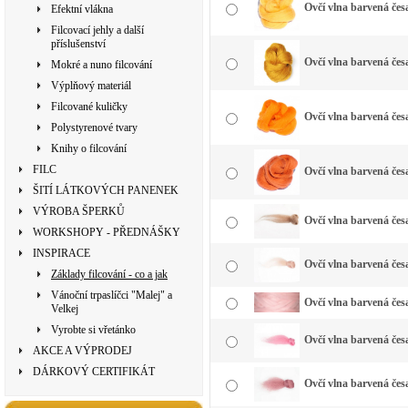
Ovčí vlna barvená česa
Efektní vlákna
Filcovací jehly a další
příslušenství
Ovčí vlna barvená česa
Mokré a nuno filcování
Výplňový materiál
Filcované kuličky
Ovčí vlna barvená čes
Polystyrenové tvary
Knihy o filcování
FILC
Ovčí vlna barvená čes
ŠITÍ LÁTKOVÝCH PANENEK
VÝROBA ŠPERKŮ
Ovčí vlna barvená česa
WORKSHOPY - PŘEDNÁŠKY
INSPIRACE
Ovčí vlna barvená če
Základy filcování - co a jak
Vánoční trpaslíčci "Malej" a
Ovčí vlna barvená česa
Velkej
Vyrobte si vřetánko
Ovčí vlna barvená česa
AKCE A VÝPRODEJ
DÁRKOVÝ CERTIFIKÁT
Ovčí vlna barvená čes