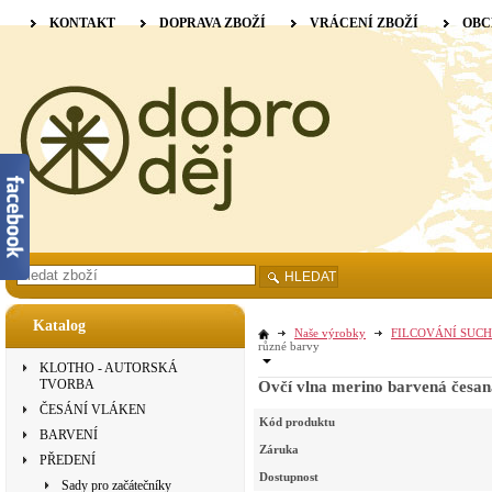
KONTAKT
DOPRAVA ZBOŽÍ
VRÁCENÍ ZBOŽÍ
OBC
HLEDAT
Katalog
Naše výrobky
FILCOVÁNÍ SUCH
různé barvy
KLOTHO - AUTORSKÁ
TVORBA
Ovčí vlna merino barvená česan
ČESÁNÍ VLÁKEN
Kód produktu
BARVENÍ
Záruka
PŘEDENÍ
Dostupnost
Sady pro začátečníky