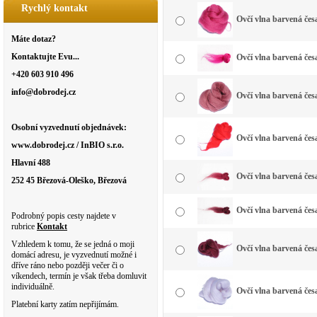
Rychlý kontakt
Ovčí vlna barvená čes
Máte dotaz?
Kontaktujte Evu...
Ovčí vlna barvená čes
+420 603 910 496
info@dobrodej.cz
Ovčí vlna barvená čes
Osobní vyzvednutí objednávek:
Ovčí vlna barvená čes
www.dobrodej.cz / InBIO s.r.o.
Hlavní 488
Ovčí vlna barvená čes
252 45 Březová-Oleško, Březová
Ovčí vlna barvená čes
Podrobný popis cesty najdete v
rubrice
Kontakt
Vzhledem k tomu, že se jedná o moji
Ovčí vlna barvená čes
domácí adresu, je vyzvednutí možné i
dříve ráno nebo později večer či o
víkendech, termín je však třeba domluvit
individuálně.
Ovčí vlna barvená česa
Platební karty zatím nepřijímám.