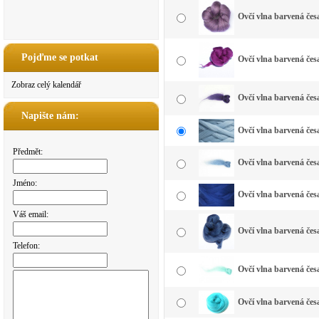
Ovčí vlna barvená čes
Pojďme se potkat
Ovčí vlna barvená čes
Zobraz celý kalendář
Ovčí vlna barvená čes
Napište nám:
Ovčí vlna barvená čes
Předmět:
Ovčí vlna barvená čes
Jméno:
Ovčí vlna barvená čes
Váš email:
Ovčí vlna barvená čes
Telefon:
Ovčí vlna barvená če
Ovčí vlna barvená čes