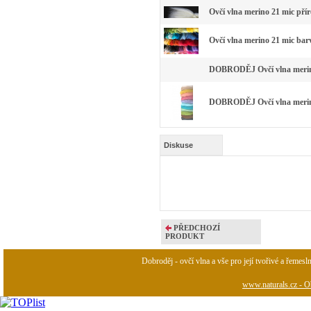
Ovčí vlna merino 21 mic pří
Ovčí vlna merino 21 mic bar
DOBRODĚJ Ovčí vlna merino 
DOBRODĚJ Ovčí vlna merino 
Diskuse
PŘEDCHOZÍ
PRODUKT
Dobroděj - ovčí vlna a vše pro její tvořivé a řemesl
www.naturals.cz - Ob