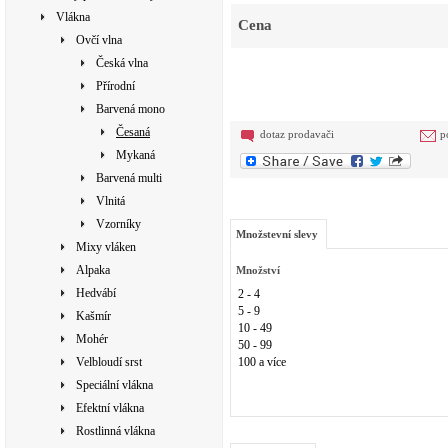
Vlákna
Cena
Ovčí vlna
Česká vlna
Přírodní
Barvená mono
Česaná
dotaz prodavači
p
Mykaná
Barvená multi
Vlnitá
Vzorníky
Množstevní slevy
Mixy vláken
Alpaka
Množství
Hedvábí
2 - 4
5 - 9
Kašmír
10 - 49
Mohér
50 - 99
Velbloudí srst
100 a více
Speciální vlákna
Efektní vlákna
Rostlinná vlákna