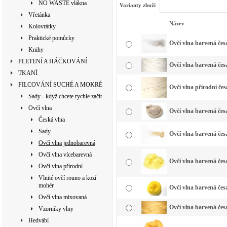
NO WASTE vlákna
Varianty zboží
Vřetánka
Název
Kolovrátky
Praktické pomůcky
Ovčí vlna barvená česa
Knihy
PLETENÍ A HÁČKOVÁNÍ
Ovčí vlna barvená česa
TKANÍ
FILCOVÁNÍ SUCHÉ A MOKRÉ
Ovčí vlna přírodní čes
Sady - když chcete rychle začít
Ovčí vlna
Ovčí vlna barvená česa
Česká vlna
Sady
Ovčí vlna barvená česa
Ovčí vlna jednobarevná
Ovčí vlna vícebarevná
Ovčí vlna barvená česa
Ovčí vlna přírodní
Vlnité ovčí rouno a kozí
mohér
Ovčí vlna barvená česa
Ovčí vlna mixovaná
Ovčí vlna barvená česa
Vzorníky vlny
Hedvábí