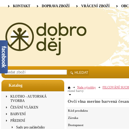
KONTAKT
DOPRAVA ZBOŽÍ
VRÁCENÍ ZBOŽÍ
OBC
HLEDAT
Katalog
Naše výrobky
FILCOVÁNÍ SUCH
různé barvy
KLOTHO - AUTORSKÁ
TVORBA
Ovčí vlna merino barvená česan
ČESÁNÍ VLÁKEN
Kód produktu
BARVENÍ
Záruka
PŘEDENÍ
Dostupnost
Sady pro začátečníky