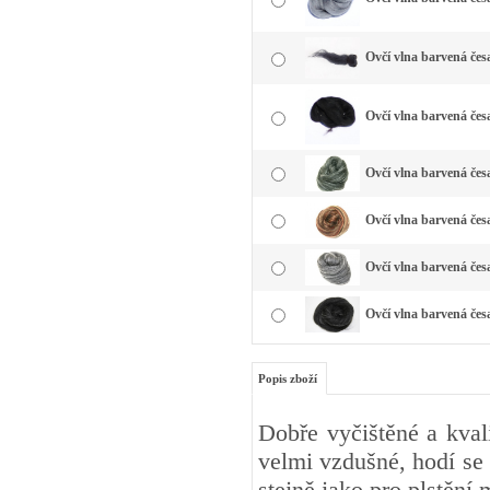
Ovčí vlna barvená čes
Ovčí vlna barvená čes
Ovčí vlna barvená česa
Ovčí vlna barvená čes
Ovčí vlna barvená česa
Ovčí vlna barvená čes
Popis zboží
Dobře vyčištěné a kval
velmi vzdušné, hodí se 
stejně jako pro plstění 