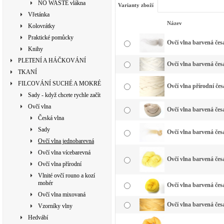
NO WASTE vlákna
Varianty zboží
Vřetánka
Název
Kolovrátky
Praktické pomůcky
Ovčí vlna barvená česa
Knihy
PLETENÍ A HÁČKOVÁNÍ
Ovčí vlna barvená česa
TKANÍ
FILCOVÁNÍ SUCHÉ A MOKRÉ
Ovčí vlna přírodní čes
Sady - když chcete rychle začít
Ovčí vlna
Ovčí vlna barvená česa
Česká vlna
Sady
Ovčí vlna barvená česa
Ovčí vlna jednobarevná
Ovčí vlna vícebarevná
Ovčí vlna barvená česa
Ovčí vlna přírodní
Vlnité ovčí rouno a kozí
mohér
Ovčí vlna barvená česa
Ovčí vlna mixovaná
Ovčí vlna barvená česa
Vzorníky vlny
Hedvábí