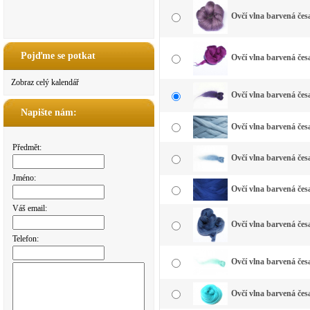
Ovčí vlna barvená čes
Pojďme se potkat
Ovčí vlna barvená čes
Zobraz celý kalendář
Ovčí vlna barvená čes
Napište nám:
Ovčí vlna barvená čes
Předmět:
Ovčí vlna barvená čes
Jméno:
Ovčí vlna barvená čes
Váš email:
Ovčí vlna barvená čes
Telefon:
Ovčí vlna barvená če
Ovčí vlna barvená čes