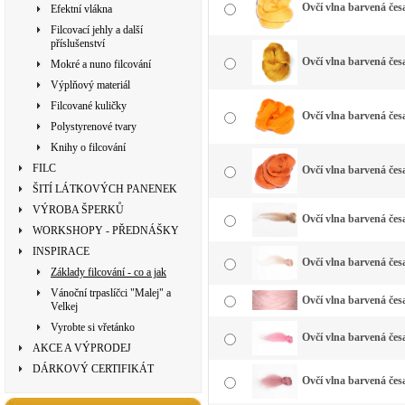
Ovčí vlna barvená česa
Efektní vlákna
Filcovací jehly a další
příslušenství
Ovčí vlna barvená česa
Mokré a nuno filcování
Výplňový materiál
Filcované kuličky
Ovčí vlna barvená čes
Polystyrenové tvary
Knihy o filcování
FILC
Ovčí vlna barvená čes
ŠITÍ LÁTKOVÝCH PANENEK
VÝROBA ŠPERKŮ
Ovčí vlna barvená česa
WORKSHOPY - PŘEDNÁŠKY
INSPIRACE
Ovčí vlna barvená če
Základy filcování - co a jak
Vánoční trpaslíčci "Malej" a
Ovčí vlna barvená česa
Velkej
Vyrobte si vřetánko
Ovčí vlna barvená česa
AKCE A VÝPRODEJ
DÁRKOVÝ CERTIFIKÁT
Ovčí vlna barvená čes