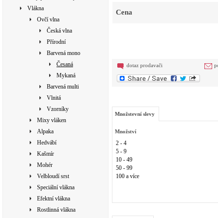
Vlákna
Cena
Ovčí vlna
Česká vlna
Přírodní
Barvená mono
Česaná
dotaz prodavači
p
Mykaná
Barvená multi
Vlnitá
Vzorníky
Množstevní slevy
Mixy vláken
Alpaka
Množství
Hedvábí
2 - 4
5 - 9
Kašmír
10 - 49
Mohér
50 - 99
Velbloudí srst
100 a více
Speciální vlákna
Efektní vlákna
Rostlinná vlákna