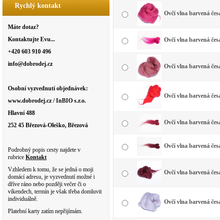
Rychlý kontakt
Ovčí vlna barvená čes
Máte dotaz?
Kontaktujte Evu...
Ovčí vlna barvená čes
+420 603 910 496
info@dobrodej.cz
Ovčí vlna barvená čes
Osobní vyzvednutí objednávek:
Ovčí vlna barvená čes
www.dobrodej.cz / InBIO s.r.o.
Hlavní 488
Ovčí vlna barvená čes
252 45 Březová-Oleško, Březová
Ovčí vlna barvená čes
Podrobný popis cesty najdete v
rubrice
Kontakt
Vzhledem k tomu, že se jedná o moji
Ovčí vlna barvená čes
domácí adresu, je vyzvednutí možné i
dříve ráno nebo později večer či o
víkendech, termín je však třeba domluvit
individuálně.
Ovčí vlna barvená česa
Platební karty zatím nepřijímám.