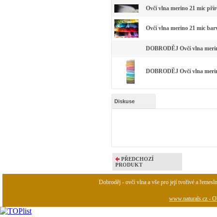
Ovčí vlna merino 21 mic pří
Ovčí vlna merino 21 mic bar
DOBRODĚJ Ovčí vlna merino 
DOBRODĚJ Ovčí vlna merino 
Diskuse
PŘEDCHOZÍ
PRODUKT
Dobroděj - ovčí vlna a vše pro její tvořivé a řemesl
www.naturals.cz - Ob