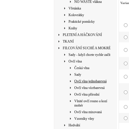
NO WASTE vlákna
Varia
Vřetánka
Kolovrátky
Praktické pomůcky
Knihy
PLETENÍ A HÁČKOVÁNÍ
TKANÍ
FILCOVÁNÍ SUCHÉ A MOKRÉ
Sady - když chcete rychle začít
Ovčí vlna
Česká vlna
Sady
Ovčí vlna jednobarevná
Ovčí vlna vícebarevná
Ovčí vlna přírodní
Vlnité ovčí rouno a kozí
mohér
Ovčí vlna mixovaná
Vzorníky vlny
Hedvábí