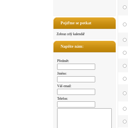
Pojďme se potkat
Zobraz celý kalendář
Napište nám:
Předmět:
Jméno:
Váš email:
Telefon: