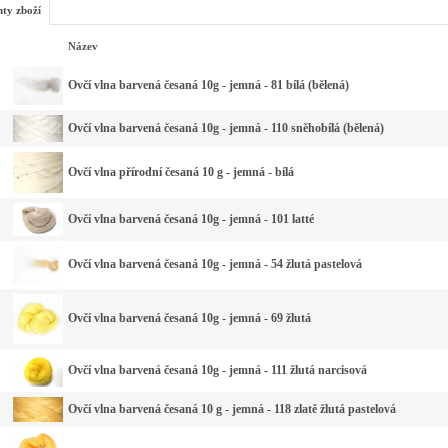
nty zboží
Název
Ovčí vlna barvená česaná 10g - jemná - 81 bílá (bělená)
Ovčí vlna barvená česaná 10g - jemná - 110 sněhobílá (bělená)
Ovčí vlna přírodní česaná 10 g - jemná - bílá
Ovčí vlna barvená česaná 10g - jemná - 101 latté
Ovčí vlna barvená česaná 10g - jemná - 54 žlutá pastelová
Ovčí vlna barvená česaná 10g - jemná - 69 žlutá
Ovčí vlna barvená česaná 10g - jemná - 111 žlutá narcisová
Ovčí vlna barvená česaná 10 g - jemná - 118 zlatě žlutá pastelová