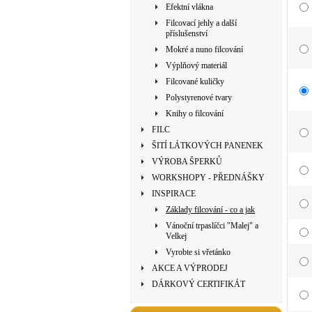
Efektní vlákna
Filcovací jehly a další
příslušenství
Mokré a nuno filcování
Výplňový materiál
Filcované kuličky
Polystyrenové tvary
Knihy o filcování
FILC
ŠITÍ LÁTKOVÝCH PANENEK
VÝROBA ŠPERKŮ
WORKSHOPY - PŘEDNÁŠKY
INSPIRACE
Základy filcování - co a jak
Vánoční trpaslíčci "Malej" a
Velkej
Vyrobte si vřetánko
AKCE A VÝPRODEJ
DÁRKOVÝ CERTIFIKÁT