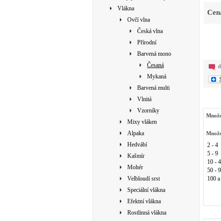
Vlákna
Cen
Ovčí vlna
Česká vlna
Přírodní
Barvená mono
Česaná
d
Mykaná
Barvená multi
Vlnitá
Vzorníky
Množs
Mixy vláken
Alpaka
Množs
Hedvábí
2 - 4
5 - 9
Kašmír
10 - 
Mohér
50 - 
Velbloudí srst
100 a
Speciální vlákna
Efektní vlákna
Rostlinná vlákna