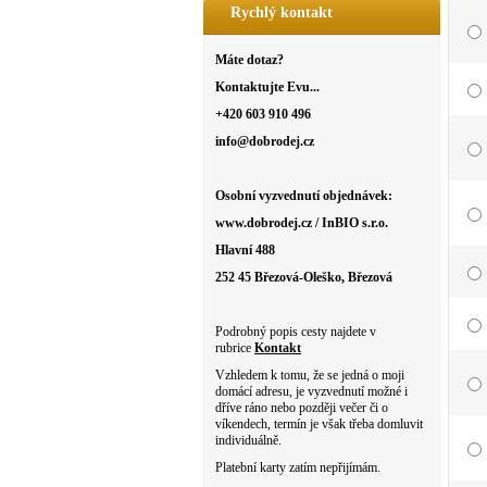
Rychlý kontakt
Máte dotaz?
Kontaktujte Evu...
+420 603 910 496
info@dobrodej.cz
Osobní vyzvednutí objednávek:
www.dobrodej.cz / InBIO s.r.o.
Hlavní 488
252 45 Březová-Oleško, Březová
Podrobný popis cesty najdete v
rubrice
Kontakt
Vzhledem k tomu, že se jedná o moji
domácí adresu, je vyzvednutí možné i
dříve ráno nebo později večer či o
víkendech, termín je však třeba domluvit
individuálně.
Platební karty zatím nepřijímám.