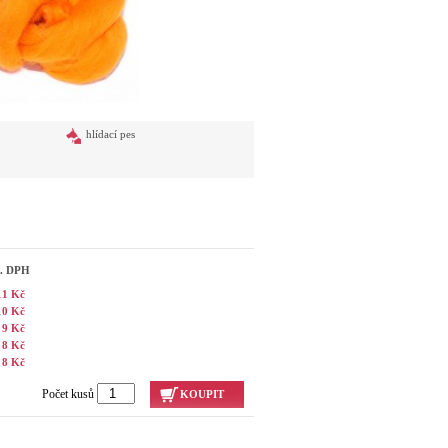
hlídací pes
č. DPH
11 Kč
10 Kč
9 Kč
8 Kč
8 Kč
Počet kusů
KOUPIT