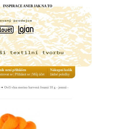
INSPIRACE ANEB JAK NA TO
ník není přihlášen
Nákupní košík
strovat se
|
Přihlásit se
|
Můj účet
žádné položky
Ovčí vlna merino barvená česaná 10 g - jemná -