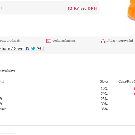
a
12 Kč vč. DPH
otaz prodavači
poslat známému
přidat k porovnání
tevní slevy
tví
Sleva
Cena/ks
v
10%
20%
49
25%
99
30%
 více
35%