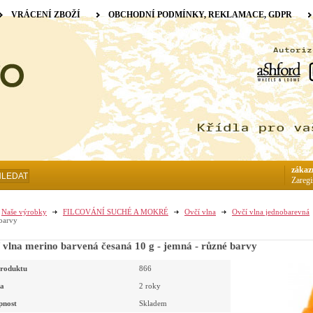
VRÁCENÍ ZBOŽÍ
OBCHODNÍ PODMÍNKY, REKLAMACE, GDPR
zákaz
HLEDAT
Zaregi
Naše výrobky
FILCOVÁNÍ SUCHÉ A MOKRÉ
Ovčí vlna
Ovčí vlna jednobarevná
barvy
 vlna merino barvená česaná 10 g - jemná - různé barvy
roduktu
866
a
2 roky
pnost
Skladem