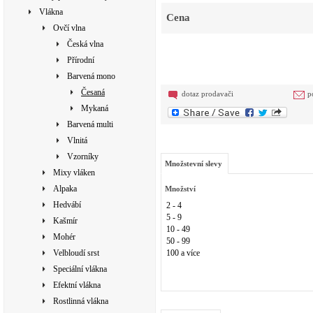
Vlákna
Cena
Ovčí vlna
Česká vlna
Přírodní
Barvená mono
Česaná
dotaz prodavači
p
Mykaná
Barvená multi
Vlnitá
Vzorníky
Množstevní slevy
Mixy vláken
Alpaka
Množství
Hedvábí
2 - 4
5 - 9
Kašmír
10 - 49
Mohér
50 - 99
Velbloudí srst
100 a více
Speciální vlákna
Efektní vlákna
Rostlinná vlákna