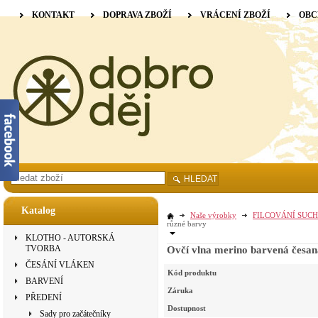
KONTAKT
DOPRAVA ZBOŽÍ
VRÁCENÍ ZBOŽÍ
OBC
HLEDAT
Katalog
Naše výrobky
FILCOVÁNÍ SUCH
různé barvy
KLOTHO - AUTORSKÁ
TVORBA
Ovčí vlna merino barvená česan
ČESÁNÍ VLÁKEN
Kód produktu
BARVENÍ
Záruka
PŘEDENÍ
Dostupnost
Sady pro začátečníky