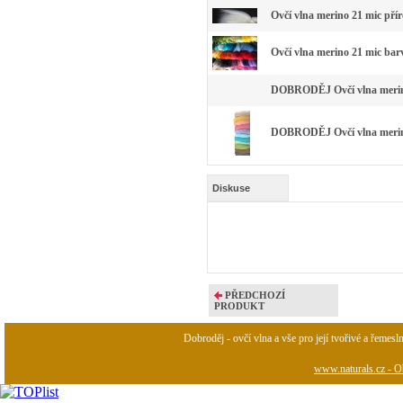
Ovčí vlna merino 21 mic pří
Ovčí vlna merino 21 mic bar
DOBRODĚJ Ovčí vlna merino 
DOBRODĚJ Ovčí vlna merino 
Diskuse
PŘEDCHOZÍ
PRODUKT
Dobroděj - ovčí vlna a vše pro její tvořivé a řemesl
www.naturals.cz - Ob