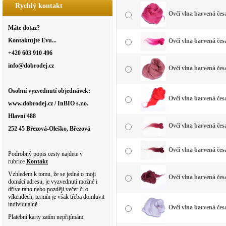
Rychlý kontakt
Ovčí vlna barvená čes
Máte dotaz?
Kontaktujte Evu...
Ovčí vlna barvená čes
+420 603 910 496
info@dobrodej.cz
Ovčí vlna barvená čes
Osobní vyzvednutí objednávek:
Ovčí vlna barvená čes
www.dobrodej.cz / InBIO s.r.o.
Hlavní 488
Ovčí vlna barvená čes
252 45 Březová-Oleško, Březová
Ovčí vlna barvená čes
Podrobný popis cesty najdete v
rubrice
Kontakt
Vzhledem k tomu, že se jedná o moji
Ovčí vlna barvená čes
domácí adresu, je vyzvednutí možné i
dříve ráno nebo později večer či o
víkendech, termín je však třeba domluvit
individuálně.
Ovčí vlna barvená česa
Platební karty zatím nepřijímám.