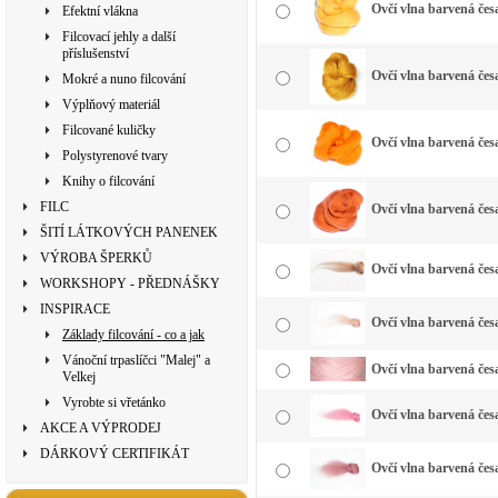
Ovčí vlna barvená česa
Efektní vlákna
Filcovací jehly a další
příslušenství
Ovčí vlna barvená česa
Mokré a nuno filcování
Výplňový materiál
Filcované kuličky
Ovčí vlna barvená čes
Polystyrenové tvary
Knihy o filcování
FILC
Ovčí vlna barvená čes
ŠITÍ LÁTKOVÝCH PANENEK
VÝROBA ŠPERKŮ
Ovčí vlna barvená česa
WORKSHOPY - PŘEDNÁŠKY
INSPIRACE
Ovčí vlna barvená če
Základy filcování - co a jak
Vánoční trpaslíčci "Malej" a
Ovčí vlna barvená česa
Velkej
Vyrobte si vřetánko
Ovčí vlna barvená česa
AKCE A VÝPRODEJ
DÁRKOVÝ CERTIFIKÁT
Ovčí vlna barvená čes