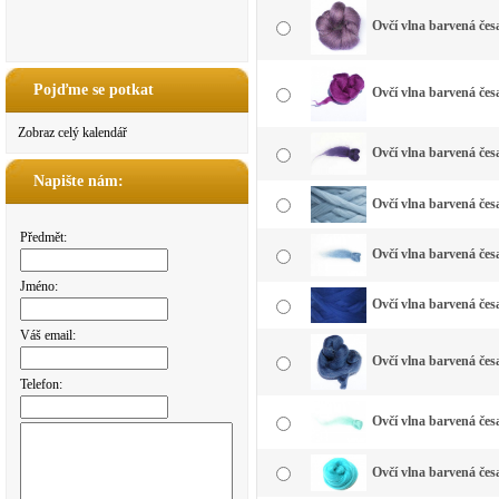
Ovčí vlna barvená čes
Pojďme se potkat
Ovčí vlna barvená čes
Zobraz celý kalendář
Ovčí vlna barvená čes
Napište nám:
Ovčí vlna barvená čes
Předmět:
Ovčí vlna barvená čes
Jméno:
Ovčí vlna barvená čes
Váš email:
Ovčí vlna barvená čes
Telefon:
Ovčí vlna barvená če
Ovčí vlna barvená čes