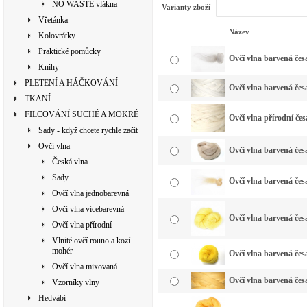
NO WASTE vlákna
Varianty zboží
Vřetánka
Název
Kolovrátky
Praktické pomůcky
Ovčí vlna barvená česa
Knihy
PLETENÍ A HÁČKOVÁNÍ
Ovčí vlna barvená česa
TKANÍ
FILCOVÁNÍ SUCHÉ A MOKRÉ
Ovčí vlna přírodní čes
Sady - když chcete rychle začít
Ovčí vlna
Ovčí vlna barvená česa
Česká vlna
Sady
Ovčí vlna barvená česa
Ovčí vlna jednobarevná
Ovčí vlna vícebarevná
Ovčí vlna barvená česa
Ovčí vlna přírodní
Vlnité ovčí rouno a kozí
mohér
Ovčí vlna barvená česa
Ovčí vlna mixovaná
Ovčí vlna barvená česa
Vzorníky vlny
Hedvábí