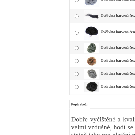
Ovčí vlna barvená čes
Ovčí vlna barvená čes
Ovčí vlna barvená česa
Ovčí vlna barvená čes
Ovčí vlna barvená česa
Ovčí vlna barvená čes
Popis zboží
Dobře vyčištěné a kval
velmi vzdušné, hodí se 
stejně jako pro plstění 