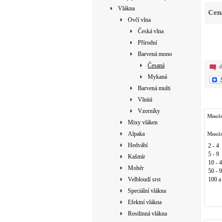
Vlákna
Cen
Ovčí vlna
Česká vlna
Přírodní
Barvená mono
Česaná
d
Mykaná
Barvená multi
Vlnitá
Vzorníky
Množs
Mixy vláken
Alpaka
Množs
Hedvábí
2 - 4
5 - 9
Kašmír
10 - 
Mohér
50 - 
Velbloudí srst
100 a
Speciální vlákna
Efektní vlákna
Rostlinná vlákna