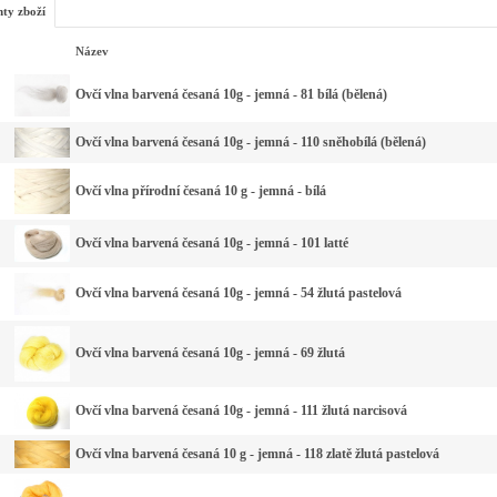
nty zboží
Název
Ovčí vlna barvená česaná 10g - jemná - 81 bílá (bělená)
Ovčí vlna barvená česaná 10g - jemná - 110 sněhobílá (bělená)
Ovčí vlna přírodní česaná 10 g - jemná - bílá
Ovčí vlna barvená česaná 10g - jemná - 101 latté
Ovčí vlna barvená česaná 10g - jemná - 54 žlutá pastelová
Ovčí vlna barvená česaná 10g - jemná - 69 žlutá
Ovčí vlna barvená česaná 10g - jemná - 111 žlutá narcisová
Ovčí vlna barvená česaná 10 g - jemná - 118 zlatě žlutá pastelová