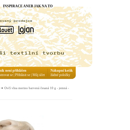
INSPIRACE ANEB JAK NA TO
ník není přihlášen
Nákupní košík
strovat se
|
Přihlásit se
|
Můj účet
žádné položky
Ovčí vlna merino barvená česaná 10 g - jemná -