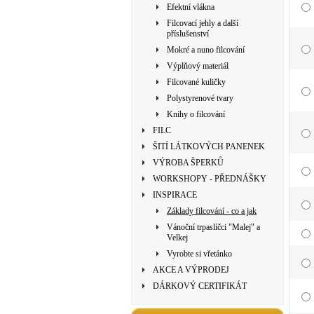
Efektní vlákna
Filcovací jehly a další
příslušenství
Mokré a nuno filcování
Výplňový materiál
Filcované kuličky
Polystyrenové tvary
Knihy o filcování
FILC
ŠITÍ LÁTKOVÝCH PANENEK
VÝROBA ŠPERKŮ
WORKSHOPY - PŘEDNÁŠKY
INSPIRACE
Základy filcování - co a jak
Vánoční trpaslíčci "Malej" a
Velkej
Vyrobte si vřetánko
AKCE A VÝPRODEJ
DÁRKOVÝ CERTIFIKÁT