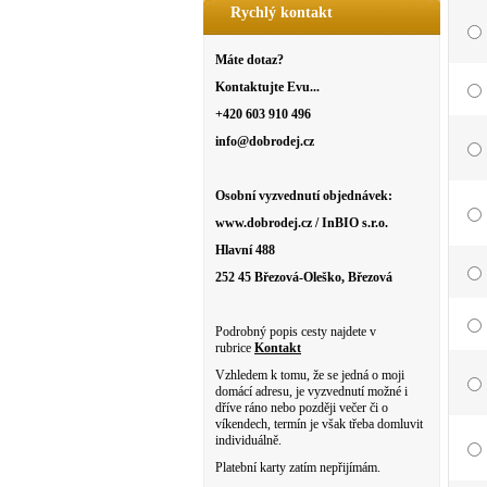
Rychlý kontakt
Máte dotaz?
Kontaktujte Evu...
+420 603 910 496
info@dobrodej.cz
Osobní vyzvednutí objednávek:
www.dobrodej.cz / InBIO s.r.o.
Hlavní 488
252 45 Březová-Oleško, Březová
Podrobný popis cesty najdete v
rubrice
Kontakt
Vzhledem k tomu, že se jedná o moji
domácí adresu, je vyzvednutí možné i
dříve ráno nebo později večer či o
víkendech, termín je však třeba domluvit
individuálně.
Platební karty zatím nepřijímám.