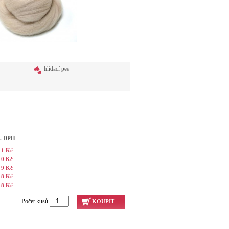
hlídací pes
č. DPH
11 Kč
10 Kč
9 Kč
8 Kč
8 Kč
Počet kusů
KOUPIT