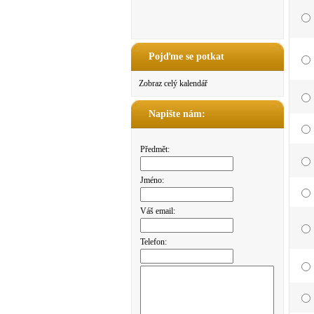
Pojďme se potkat
Zobraz celý kalendář
Napište nám:
Předmět:
Jméno:
Váš email:
Telefon: