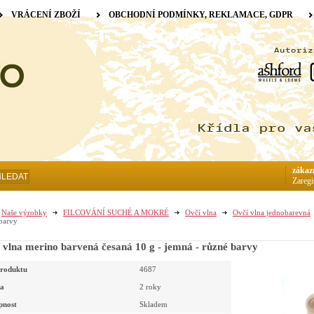
VRÁCENÍ ZBOŽÍ
OBCHODNÍ PODMÍNKY, REKLAMACE, GDPR
zákaz
HLEDAT
Zaregi
Naše výrobky
FILCOVÁNÍ SUCHÉ A MOKRÉ
Ovčí vlna
Ovčí vlna jednobarevná
barvy
 vlna merino barvená česaná 10 g - jemná - různé barvy
roduktu
4687
a
2 roky
pnost
Skladem