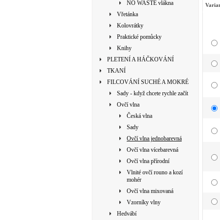
NO WASTE vlákna
Varia
Vřetánka
Kolovrátky
Praktické pomůcky
Knihy
PLETENÍ A HÁČKOVÁNÍ
TKANÍ
FILCOVÁNÍ SUCHÉ A MOKRÉ
Sady - když chcete rychle začít
Ovčí vlna
Česká vlna
Sady
Ovčí vlna jednobarevná
Ovčí vlna vícebarevná
Ovčí vlna přírodní
Vlnité ovčí rouno a kozí
mohér
Ovčí vlna mixovaná
Vzorníky vlny
Hedvábí