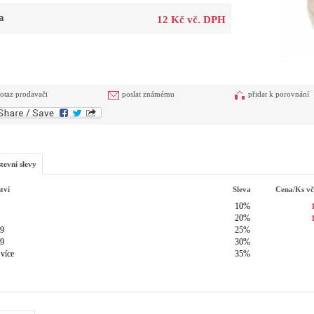
a
12 Kč vč. DPH
otaz prodavači
poslat známému
přidat k porovnání
tevní slevy
tví
Sleva
Cena/ks
v
10%
20%
49
25%
99
30%
 více
35%