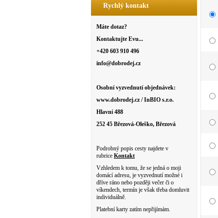
Rychlý kontakt
Máte dotaz?
Kontaktujte Evu...
+420 603 910 496
info@dobrodej.cz
Osobní vyzvednutí objednávek:
www.dobrodej.cz / InBIO s.r.o.
Hlavní 488
252 45 Březová-Oleško, Březová
Podrobný popis cesty najdete v
rubrice
Kontakt
Vzhledem k tomu, že se jedná o moji
domácí adresu, je vyzvednutí možné i
dříve ráno nebo později večer či o
víkendech, termín je však třeba domluvit
individuálně.
Platební karty zatím nepřijímám.