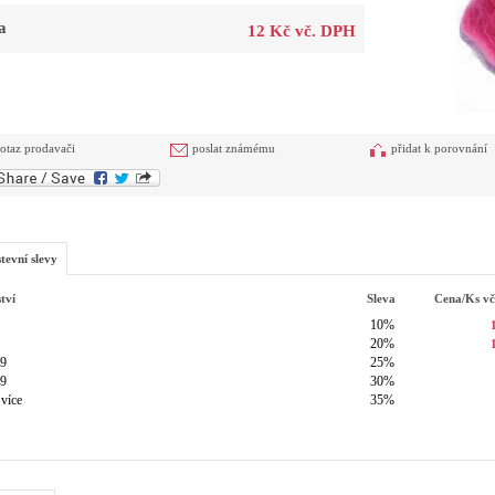
a
12 Kč vč. DPH
otaz prodavači
poslat známému
přidat k porovnání
tevní slevy
tví
Sleva
Cena/ks
v
10%
20%
49
25%
99
30%
 více
35%