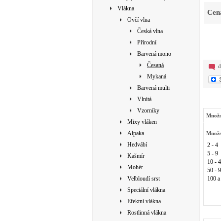
Vlákna
Cen
Ovčí vlna
Česká vlna
Přírodní
Barvená mono
Česaná
d
Mykaná
Barvená multi
Vlnitá
Vzorníky
Množs
Mixy vláken
Alpaka
Množs
Hedvábí
2 - 4
5 - 9
Kašmír
10 - 
Mohér
50 - 
Velbloudí srst
100 a
Speciální vlákna
Efektní vlákna
Rostlinná vlákna