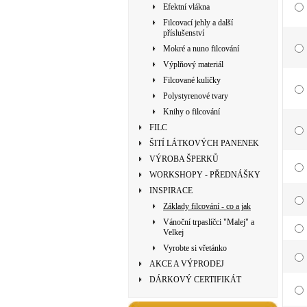
Efektní vlákna
Filcovací jehly a další
příslušenství
Mokré a nuno filcování
Výplňový materiál
Filcované kuličky
Polystyrenové tvary
Knihy o filcování
FILC
ŠITÍ LÁTKOVÝCH PANENEK
VÝROBA ŠPERKŮ
WORKSHOPY - PŘEDNÁŠKY
INSPIRACE
Základy filcování - co a jak
Vánoční trpaslíčci "Malej" a
Velkej
Vyrobte si vřetánko
AKCE A VÝPRODEJ
DÁRKOVÝ CERTIFIKÁT