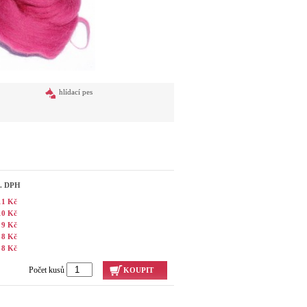
hlídací pes
č. DPH
11 Kč
10 Kč
9 Kč
8 Kč
8 Kč
Počet kusů
KOUPIT