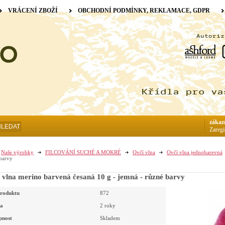
VRÁCENÍ ZBOŽÍ
OBCHODNÍ PODMÍNKY, REKLAMACE, GDPR
zákaz
HLEDAT
Zaregi
Naše výrobky
FILCOVÁNÍ SUCHÉ A MOKRÉ
Ovčí vlna
Ovčí vlna jednobarevná
barvy
 vlna merino barvená česaná 10 g - jemná - různé barvy
roduktu
872
a
2 roky
pnost
Skladem