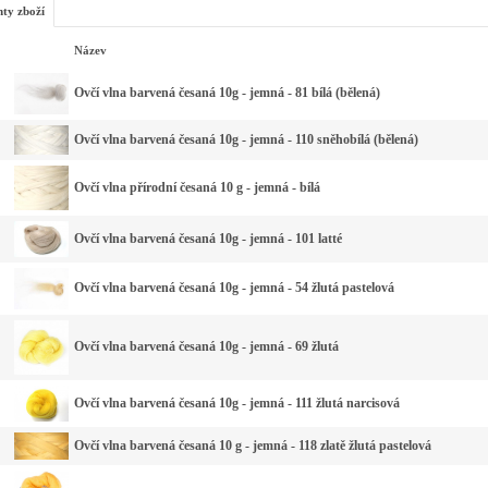
nty zboží
Název
Ovčí vlna barvená česaná 10g - jemná - 81 bílá (bělená)
Ovčí vlna barvená česaná 10g - jemná - 110 sněhobílá (bělená)
Ovčí vlna přírodní česaná 10 g - jemná - bílá
Ovčí vlna barvená česaná 10g - jemná - 101 latté
Ovčí vlna barvená česaná 10g - jemná - 54 žlutá pastelová
Ovčí vlna barvená česaná 10g - jemná - 69 žlutá
Ovčí vlna barvená česaná 10g - jemná - 111 žlutá narcisová
Ovčí vlna barvená česaná 10 g - jemná - 118 zlatě žlutá pastelová