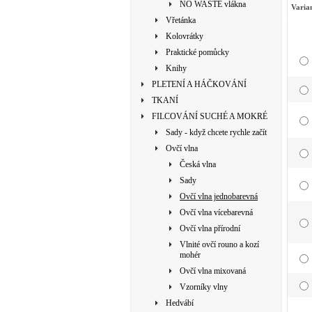
NO WASTE vlákna
Varia
Vřetánka
Kolovrátky
Praktické pomůcky
Knihy
PLETENÍ A HÁČKOVÁNÍ
TKANÍ
FILCOVÁNÍ SUCHÉ A MOKRÉ
Sady - když chcete rychle začít
Ovčí vlna
Česká vlna
Sady
Ovčí vlna jednobarevná
Ovčí vlna vícebarevná
Ovčí vlna přírodní
Vlnité ovčí rouno a kozí
mohér
Ovčí vlna mixovaná
Vzorníky vlny
Hedvábí