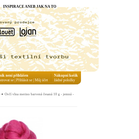
INSPIRACE ANEB JAK NA TO
ník není přihlášen
Nákupní košík
strovat se
|
Přihlásit se
|
Můj účet
žádné položky
Ovčí vlna merino barvená česaná 10 g - jemná -