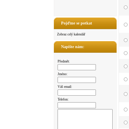
Pojďme se potkat
Zobraz celý kalendář
Napište nám:
Předmět:
Jméno:
Váš email:
Telefon: