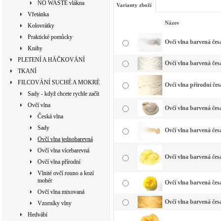
NO WASTE vlákna
Varianty zboží
Vřetánka
Název
Kolovrátky
Praktické pomůcky
Ovčí vlna barvená česa
Knihy
PLETENÍ A HÁČKOVÁNÍ
Ovčí vlna barvená česa
TKANÍ
FILCOVÁNÍ SUCHÉ A MOKRÉ
Ovčí vlna přírodní čes
Sady - když chcete rychle začít
Ovčí vlna
Ovčí vlna barvená česa
Česká vlna
Sady
Ovčí vlna barvená česa
Ovčí vlna jednobarevná
Ovčí vlna vícebarevná
Ovčí vlna barvená česa
Ovčí vlna přírodní
Vlnité ovčí rouno a kozí
mohér
Ovčí vlna barvená česa
Ovčí vlna mixovaná
Ovčí vlna barvená česa
Vzorníky vlny
Hedvábí