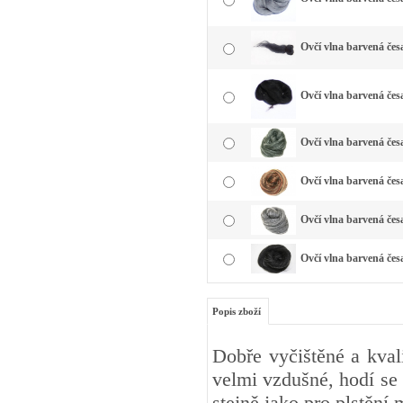
Ovčí vlna barvená čes
Ovčí vlna barvená čes
Ovčí vlna barvená česa
Ovčí vlna barvená čes
Ovčí vlna barvená česa
Ovčí vlna barvená čes
Popis zboží
Dobře vyčištěné a kval
velmi vzdušné, hodí se 
stejně jako pro plstění 