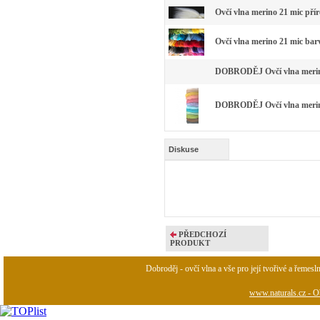
Ovčí vlna merino 21 mic pří
Ovčí vlna merino 21 mic bar
DOBRODĚJ Ovčí vlna merino 
DOBRODĚJ Ovčí vlna merino 
Diskuse
PŘEDCHOZÍ
PRODUKT
Dobroděj - ovčí vlna a vše pro její tvořivé a řemesl
www.naturals.cz - Ob