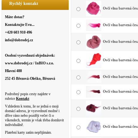
Rychlý kontakt
Ovčí vlna barvená čes
Máte dotaz?
Kontaktujte Evu...
Ovčí vlna barvená čes
+420 603 910 496
info@dobrodej.cz
Ovčí vlna barvená čes
Osobní vyzvednutí objednávek:
Ovčí vlna barvená čes
www.dobrodej.cz / InBIO s.r.o.
Hlavní 488
Ovčí vlna barvená čes
252 45 Březová-Oleško, Březová
Ovčí vlna barvená čes
Podrobný popis cesty najdete v
rubrice
Kontakt
Vzhledem k tomu, že se jedná o moji
Ovčí vlna barvená čes
domácí adresu, je vyzvednutí možné i
dříve ráno nebo později večer či o
víkendech, termín je však třeba domluvit
individuálně.
Ovčí vlna barvená česa
Platební karty zatím nepřijímám.