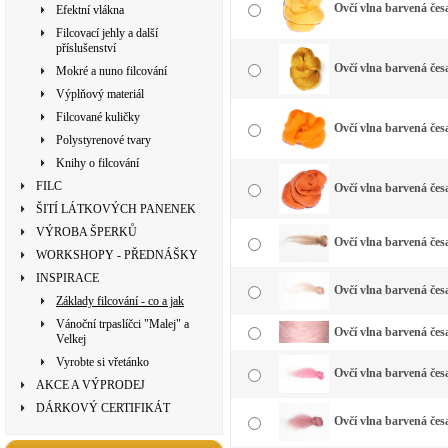
Ovčí vlna barvená česa
Efektní vlákna
Filcovací jehly a další
příslušenství
Ovčí vlna barvená česa
Mokré a nuno filcování
Výplňový materiál
Filcované kuličky
Ovčí vlna barvená čes
Polystyrenové tvary
Knihy o filcování
FILC
Ovčí vlna barvená čes
ŠITÍ LÁTKOVÝCH PANENEK
VÝROBA ŠPERKŮ
Ovčí vlna barvená česa
WORKSHOPY - PŘEDNÁŠKY
INSPIRACE
Ovčí vlna barvená če
Základy filcování - co a jak
Vánoční trpaslíčci "Malej" a
Ovčí vlna barvená česa
Velkej
Vyrobte si vřetánko
Ovčí vlna barvená česa
AKCE A VÝPRODEJ
DÁRKOVÝ CERTIFIKÁT
Ovčí vlna barvená čes