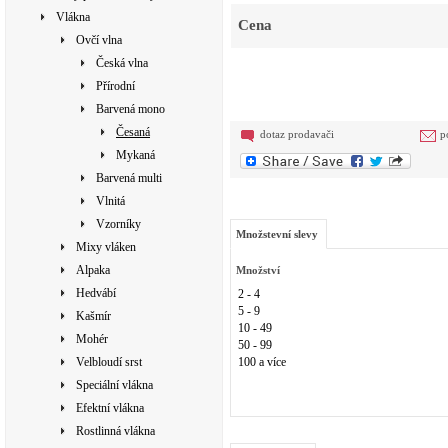
Vlákna
Cena
Ovčí vlna
Česká vlna
Přírodní
Barvená mono
Česaná
dotaz prodavači
p
Mykaná
Barvená multi
Vlnitá
Vzorníky
Množstevní slevy
Mixy vláken
Alpaka
Množství
Hedvábí
2 - 4
5 - 9
Kašmír
10 - 49
Mohér
50 - 99
Velbloudí srst
100 a více
Speciální vlákna
Efektní vlákna
Rostlinná vlákna