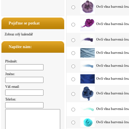
Ovčí vlna barvená čes
Pojďme se potkat
Ovčí vlna barvená čes
Zobraz celý kalendář
Ovčí vlna barvená čes
Napište nám:
Ovčí vlna barvená čes
Předmět:
Ovčí vlna barvená čes
Jméno:
Ovčí vlna barvená čes
Váš email:
Ovčí vlna barvená čes
Telefon:
Ovčí vlna barvená če
Ovčí vlna barvená čes