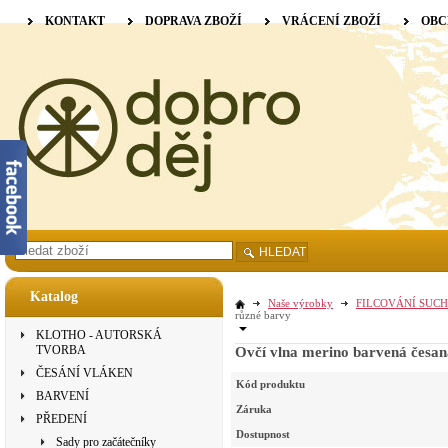
KONTAKT
DOPRAVA ZBOŽÍ
VRÁCENÍ ZBOŽÍ
OBC
HLEDAT
Katalog
Naše výrobky
FILCOVÁNÍ SUCH
různé barvy
KLOTHO - AUTORSKÁ
TVORBA
Ovčí vlna merino barvená česan
ČESÁNÍ VLÁKEN
Kód produktu
BARVENÍ
Záruka
PŘEDENÍ
Dostupnost
Sady pro začátečníky