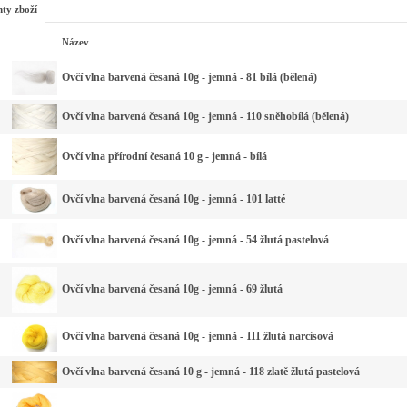
nty zboží
Název
Ovčí vlna barvená česaná 10g - jemná - 81 bílá (bělená)
Ovčí vlna barvená česaná 10g - jemná - 110 sněhobílá (bělená)
Ovčí vlna přírodní česaná 10 g - jemná - bílá
Ovčí vlna barvená česaná 10g - jemná - 101 latté
Ovčí vlna barvená česaná 10g - jemná - 54 žlutá pastelová
Ovčí vlna barvená česaná 10g - jemná - 69 žlutá
Ovčí vlna barvená česaná 10g - jemná - 111 žlutá narcisová
Ovčí vlna barvená česaná 10 g - jemná - 118 zlatě žlutá pastelová