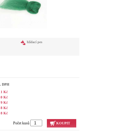
hlídací pes
č. DPH
11 Kč
10 Kč
9 Kč
8 Kč
8 Kč
Počet kusů
KOUPIT