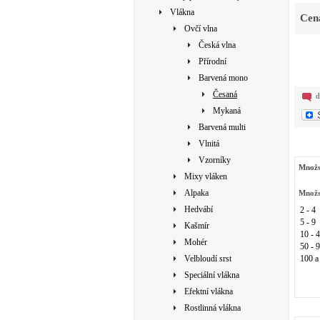
Vlákna
Cen
Ovčí vlna
Česká vlna
Přírodní
Barvená mono
Česaná
d
Mykaná
Barvená multi
Vlnitá
Vzorníky
Množs
Mixy vláken
Alpaka
Množs
Hedvábí
2 - 4
5 - 9
Kašmír
10 - 
Mohér
50 - 
Velbloudí srst
100 a
Speciální vlákna
Efektní vlákna
Rostlinná vlákna