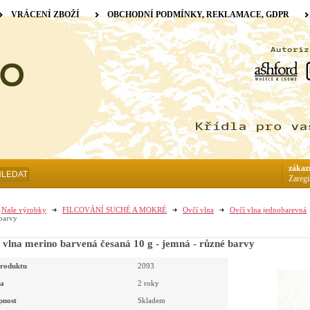
VRÁCENÍ ZBOŽÍ
OBCHODNÍ PODMÍNKY, REKLAMACE, GDPR
zákaz
HLEDAT
Zaregi
Naše výrobky
FILCOVÁNÍ SUCHÉ A MOKRÉ
Ovčí vlna
Ovčí vlna jednobarevná
barvy
 vlna merino barvená česaná 10 g - jemná - různé barvy
roduktu
2093
a
2 roky
pnost
Skladem