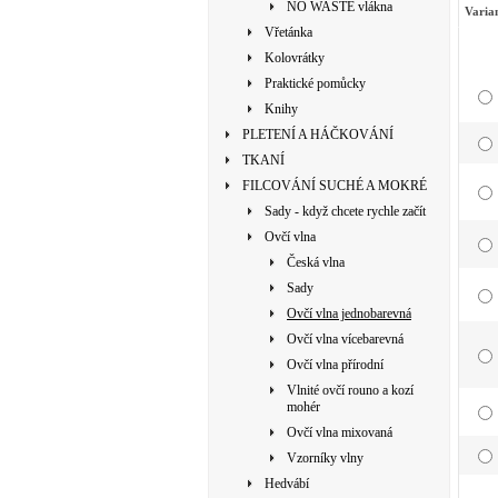
NO WASTE vlákna
Varia
Vřetánka
Kolovrátky
Praktické pomůcky
Knihy
PLETENÍ A HÁČKOVÁNÍ
TKANÍ
FILCOVÁNÍ SUCHÉ A MOKRÉ
Sady - když chcete rychle začít
Ovčí vlna
Česká vlna
Sady
Ovčí vlna jednobarevná
Ovčí vlna vícebarevná
Ovčí vlna přírodní
Vlnité ovčí rouno a kozí
mohér
Ovčí vlna mixovaná
Vzorníky vlny
Hedvábí