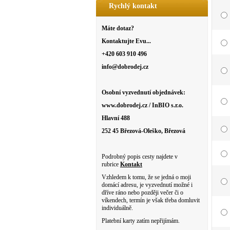
Rychlý kontakt
Máte dotaz?
Kontaktujte Evu...
+420 603 910 496
info@dobrodej.cz
Osobní vyzvednutí objednávek:
www.dobrodej.cz / InBIO s.r.o.
Hlavní 488
252 45 Březová-Oleško, Březová
Podrobný popis cesty najdete v
rubrice
Kontakt
Vzhledem k tomu, že se jedná o moji
domácí adresu, je vyzvednutí možné i
dříve ráno nebo později večer či o
víkendech, termín je však třeba domluvit
individuálně.
Platební karty zatím nepřijímám.