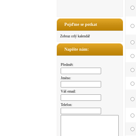
Pojďme se potkat
Zobraz celý kalendář
Napište nám:
Předmět:
Jméno:
Váš email:
Telefon: