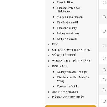
Efektní vlákna
Filcovací jehly a další
příslušenství
Mokré a nuno filcování
Výplňový materiál
Filcované kuličky
Polystyrenové tvary
Knihy o filcování
FILC
ŠITÍ LÁTKOVÝCH PANENEK
VÝROBA ŠPERKŮ
WORKSHOPY - PŘEDNÁŠKY
INSPIRACE
Základy filcování - co a jak
Vánoční trpaslíčci "Malej" a
Velkej
Vyrobte si vřetánko
AKCE A VÝPRODEJ
DÁRKOVÝ CERTIFIKÁT