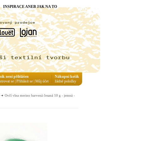
INSPIRACE ANEB JAK NA TO
ník není přihlášen
Nákupní košík
strovat se
|
Přihlásit se
|
Můj účet
žádné položky
Ovčí vlna merino barvená česaná 10 g - jemná -