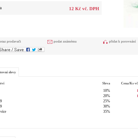
a
12 Kč vč. DPH
otaz prodavači
poslat známému
přidat k porovnání
tevní slevy
tví
Sleva
Cena/ks
v
10%
20%
49
25%
99
30%
 více
35%