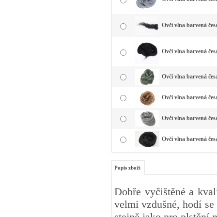
Ovčí vlna barvená čes
Ovčí vlna barvená čes
Ovčí vlna barvená česa
Ovčí vlna barvená čes
Ovčí vlna barvená česa
Ovčí vlna barvená čes
Popis zboží
Dobře vyčištěné a kval
velmi vzdušné, hodí se 
stejně jako pro plstění 