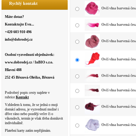
Rychlý kontakt
Ovčí vlna barvená čes
Máte dotaz?
Kontaktujte Evu...
Ovčí vlna barvená čes
+420 603 910 496
info@dobrodej.cz
Ovčí vlna barvená čes
Osobní vyzvednutí objednávek:
Ovčí vlna barvená čes
www.dobrodej.cz / InBIO s.r.o.
Hlavní 488
Ovčí vlna barvená čes
252 45 Březová-Oleško, Březová
Ovčí vlna barvená čes
Podrobný popis cesty najdete v
rubrice
Kontakt
Vzhledem k tomu, že se jedná o moji
Ovčí vlna barvená čes
domácí adresu, je vyzvednutí možné i
dříve ráno nebo později večer či o
víkendech, termín je však třeba domluvit
individuálně.
Ovčí vlna barvená česa
Platební karty zatím nepřijímám.