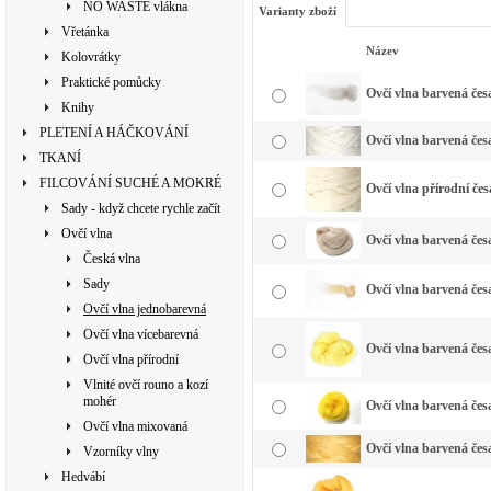
NO WASTE vlákna
Varianty zboží
Vřetánka
Název
Kolovrátky
Praktické pomůcky
Ovčí vlna barvená česa
Knihy
PLETENÍ A HÁČKOVÁNÍ
Ovčí vlna barvená česa
TKANÍ
FILCOVÁNÍ SUCHÉ A MOKRÉ
Ovčí vlna přírodní čes
Sady - když chcete rychle začít
Ovčí vlna
Ovčí vlna barvená česa
Česká vlna
Sady
Ovčí vlna barvená česa
Ovčí vlna jednobarevná
Ovčí vlna vícebarevná
Ovčí vlna barvená česa
Ovčí vlna přírodní
Vlnité ovčí rouno a kozí
mohér
Ovčí vlna barvená česa
Ovčí vlna mixovaná
Ovčí vlna barvená česa
Vzorníky vlny
Hedvábí