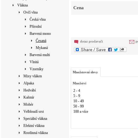
Vlákna
Cena
Ovčí vlna
Česká vlna
Přírodní
Barvená mono
Česaná
dotaz prodavači
p
Mykaná
Barvená multi
Vlnitá
Vzorníky
Množstevní slevy
Mixy vláken
Alpaka
Množství
Hedvábí
2 - 4
5 - 9
Kašmír
10 - 49
Mohér
50 - 99
Velbloudí srst
100 a více
Speciální vlákna
Efektní vlákna
Rostlinná vlákna