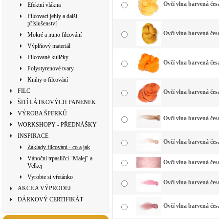
Ovčí vlna barvená česa
Efektní vlákna
Filcovací jehly a další
příslušenství
Ovčí vlna barvená česa
Mokré a nuno filcování
Výplňový materiál
Filcované kuličky
Ovčí vlna barvená čes
Polystyrenové tvary
Knihy o filcování
FILC
Ovčí vlna barvená čes
ŠITÍ LÁTKOVÝCH PANENEK
VÝROBA ŠPERKŮ
Ovčí vlna barvená česa
WORKSHOPY - PŘEDNÁŠKY
INSPIRACE
Ovčí vlna barvená če
Základy filcování - co a jak
Vánoční trpaslíčci "Malej" a
Ovčí vlna barvená česa
Velkej
Vyrobte si vřetánko
Ovčí vlna barvená česa
AKCE A VÝPRODEJ
DÁRKOVÝ CERTIFIKÁT
Ovčí vlna barvená čes