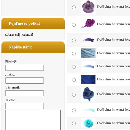
Ovčí vlna barvená čes
Pojďme se potkat
Ovčí vlna barvená čes
Zobraz celý kalendář
Ovčí vlna barvená čes
Napište nám:
Ovčí vlna barvená čes
Předmět:
Ovčí vlna barvená čes
Jméno:
Ovčí vlna barvená čes
Váš email:
Ovčí vlna barvená čes
Telefon:
Ovčí vlna barvená če
Ovčí vlna barvená čes