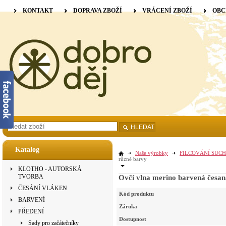
KONTAKT
DOPRAVA ZBOŽÍ
VRÁCENÍ ZBOŽÍ
OBC
HLEDAT
Katalog
Naše výrobky
FILCOVÁNÍ SUCH
různé barvy
KLOTHO - AUTORSKÁ
TVORBA
Ovčí vlna merino barvená česan
ČESÁNÍ VLÁKEN
Kód produktu
BARVENÍ
Záruka
PŘEDENÍ
Dostupnost
Sady pro začátečníky