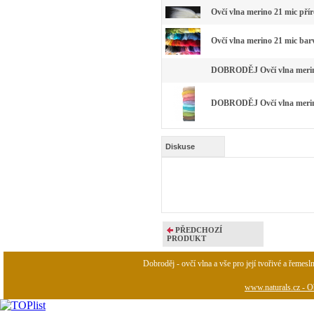
Ovčí vlna merino 21 mic pří
Ovčí vlna merino 21 mic bar
DOBRODĚJ Ovčí vlna merino 
DOBRODĚJ Ovčí vlna merino 
Diskuse
PŘEDCHOZÍ
PRODUKT
Dobroděj - ovčí vlna a vše pro její tvořivé a řemesl
www.naturals.cz - Ob