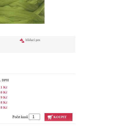
hlídací pes
č. DPH
11 Kč
10 Kč
9 Kč
8 Kč
8 Kč
Počet kusů
KOUPIT