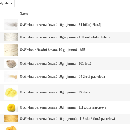
nty zboží
Název
Ovčí vlna barvená česaná 10g - jemná - 81 bílá (bělená)
Ovčí vlna barvená česaná 10g - jemná - 110 sněhobílá (bělená)
Ovčí vlna přírodní česaná 10 g - jemná - bílá
Ovčí vlna barvená česaná 10g - jemná - 101 latté
Ovčí vlna barvená česaná 10g - jemná - 54 žlutá pastelová
Ovčí vlna barvená česaná 10g - jemná - 69 žlutá
Ovčí vlna barvená česaná 10g - jemná - 111 žlutá narcisová
Ovčí vlna barvená česaná 10 g - jemná - 118 zlatě žlutá pastelová