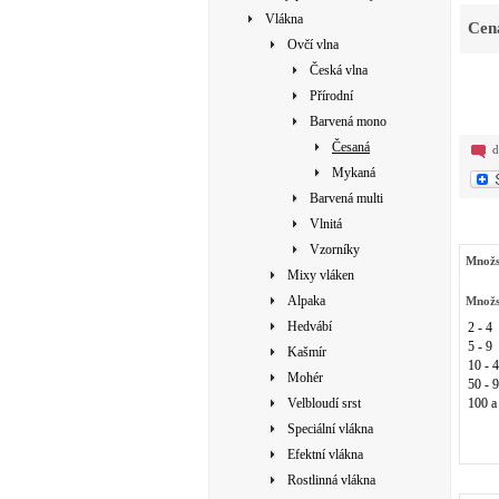
Vlákna
Cen
Ovčí vlna
Česká vlna
Přírodní
Barvená mono
Česaná
d
Mykaná
Barvená multi
Vlnitá
Vzorníky
Množs
Mixy vláken
Alpaka
Množs
Hedvábí
2 - 4
5 - 9
Kašmír
10 - 
Mohér
50 - 
Velbloudí srst
100 a
Speciální vlákna
Efektní vlákna
Rostlinná vlákna