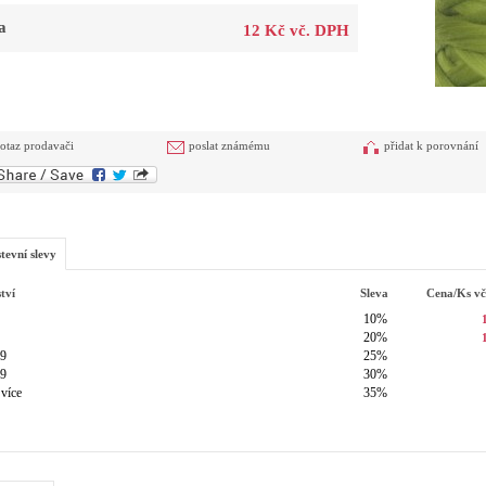
a
12 Kč vč. DPH
otaz prodavači
poslat známému
přidat k porovnání
tevní slevy
tví
Sleva
Cena/ks
v
10%
20%
49
25%
99
30%
 více
35%