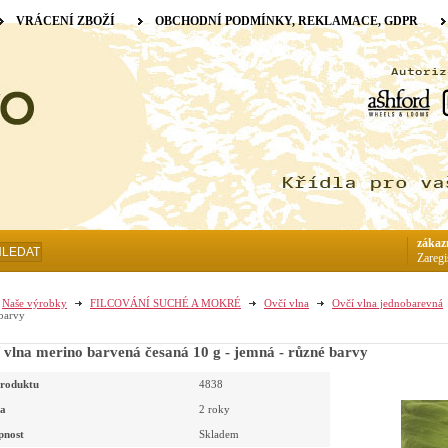
VRÁCENÍ ZBOŽÍ
OBCHODNÍ PODMÍNKY, REKLAMACE, GDPR
zákaz
HLEDAT
Zaregi
Naše výrobky
FILCOVÁNÍ SUCHÉ A MOKRÉ
Ovčí vlna
Ovčí vlna jednobarevná
barvy
 vlna merino barvená česaná 10 g - jemná - různé barvy
roduktu
4838
a
2 roky
pnost
Skladem