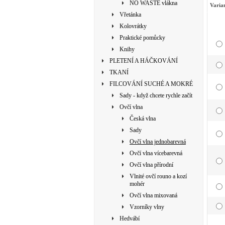
NO WASTE vlákna
Varia
Vřetánka
Kolovrátky
Praktické pomůcky
Knihy
PLETENÍ A HÁČKOVÁNÍ
TKANÍ
FILCOVÁNÍ SUCHÉ A MOKRÉ
Sady - když chcete rychle začít
Ovčí vlna
Česká vlna
Sady
Ovčí vlna jednobarevná
Ovčí vlna vícebarevná
Ovčí vlna přírodní
Vlnité ovčí rouno a kozí
mohér
Ovčí vlna mixovaná
Vzorníky vlny
Hedvábí