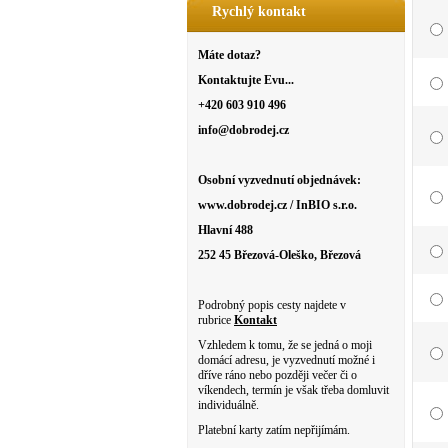
Rychlý kontakt
Máte dotaz?
Kontaktujte Evu...
+420 603 910 496
info@dobrodej.cz
Osobní vyzvednutí objednávek:
www.dobrodej.cz / InBIO s.r.o.
Hlavní 488
252 45 Březová-Oleško, Březová
Podrobný popis cesty najdete v
rubrice
Kontakt
Vzhledem k tomu, že se jedná o moji
domácí adresu, je vyzvednutí možné i
dříve ráno nebo později večer či o
víkendech, termín je však třeba domluvit
individuálně.
Platební karty zatím nepřijímám.