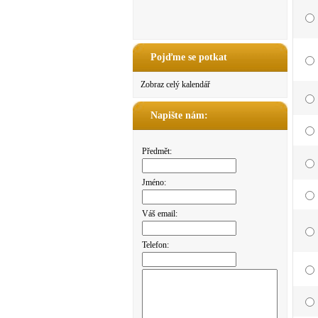
Pojďme se potkat
Zobraz celý kalendář
Napište nám:
Předmět:
Jméno:
Váš email:
Telefon: