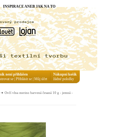
INSPIRACE ANEB JAK NA TO
ník není přihlášen
Nákupní košík
strovat se
|
Přihlásit se
|
Můj účet
žádné položky
Ovčí vlna merino barvená česaná 10 g - jemná -