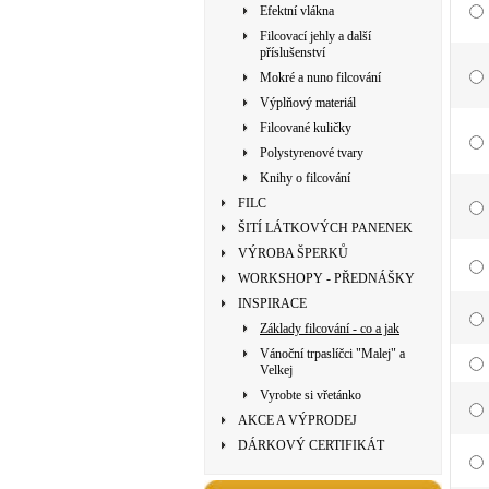
Efektní vlákna
Filcovací jehly a další
příslušenství
Mokré a nuno filcování
Výplňový materiál
Filcované kuličky
Polystyrenové tvary
Knihy o filcování
FILC
ŠITÍ LÁTKOVÝCH PANENEK
VÝROBA ŠPERKŮ
WORKSHOPY - PŘEDNÁŠKY
INSPIRACE
Základy filcování - co a jak
Vánoční trpaslíčci "Malej" a
Velkej
Vyrobte si vřetánko
AKCE A VÝPRODEJ
DÁRKOVÝ CERTIFIKÁT