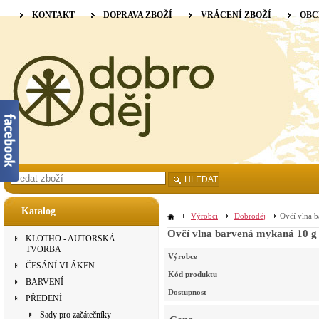
KONTAKT
DOPRAVA ZBOŽÍ
VRÁCENÍ ZBOŽÍ
OBC
HLEDAT
Katalog
Výrobci
Dobroděj
Ovčí vlna b
Ovčí vlna barvená mykaná 10 g 
KLOTHO - AUTORSKÁ
TVORBA
Výrobce
ČESÁNÍ VLÁKEN
Kód produktu
BARVENÍ
Dostupnost
PŘEDENÍ
Sady pro začátečníky