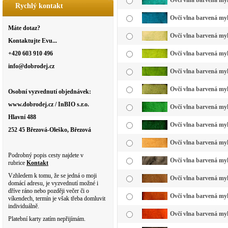
Ovčí vlna barvená myk
Rychlý kontakt
Ovčí vlna barvená my
Máte dotaz?
Ovčí vlna barvená myk
Kontaktujte Evu...
+420 603 910 496
Ovčí vlna barvená myk
info@dobrodej.cz
Ovčí vlna barvená myk
Ovčí vlna barvená myk
Osobní vyzvednutí objednávek:
www.dobrodej.cz / InBIO s.r.o.
Ovčí vlna barvená myk
Hlavní 488
Ovčí vlna barvená myk
252 45 Březová-Oleško, Březová
Ovčí vlna barvená my
Podrobný popis cesty najdete v
Ovčí vlna barvená myk
rubrice
Kontakt
Vzhledem k tomu, že se jedná o moji
Ovčí vlna barvená myk
domácí adresu, je vyzvednutí možné i
dříve ráno nebo později večer či o
Ovčí vlna barvená myk
víkendech, termín je však třeba domluvit
individuálně.
Ovčí vlna barvená myk
Platební karty zatím nepřijímám.