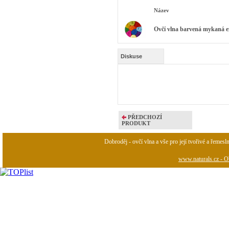
Název
Ovčí vlna barvená mykaná ex
Diskuse
PŘEDCHOZÍ
PRODUKT
Dobroděj - ovčí vlna a vše pro její tvořivé a řemesl
www.naturals.cz - Ob