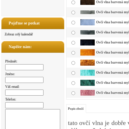
Ovčí vlna barvená my
Ovčí vlna barvená myk
Ovčí vlna barvená my
Pojďme se potkat
Ovčí vlna barvená myk
Zobraz celý kalendář
Ovčí vlna barvená myk
Napište nám:
Ovčí vlna barvená myk
Předmět:
Ovčí vlna barvená myk
Ovčí vlna barvená myk
Jméno:
Ovčí vlna barvená myk
Váš email:
Ovčí vlna barvená myk
Telefon:
Popis zboží
tato ovčí vlna je dobře