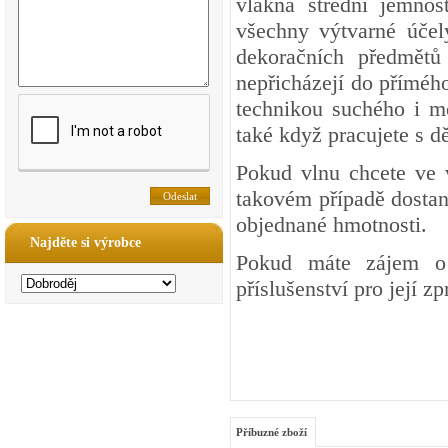
vlákna střední jemnos
všechny výtvarné účel
dekoračních předmětů 
nepřicházejí do přímého
technikou suchého i mo
také když pracujete s dě
Pokud vlnu chcete ve 
takovém případě dostan
objednané hmotnosti.
Najděte si výrobce
Pokud máte zájem o 
příslušenství pro její z
Příbuzné zboží