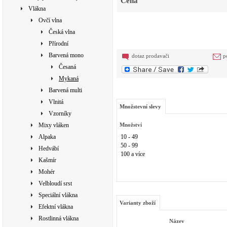
Cena
Vlákna
Ovčí vlna
Česká vlna
Přírodní
Barvená mono
dotaz prodavači
p
Česaná
Mykaná
Barvená multi
Vlnitá
Množstevní slevy
Vzorníky
Mixy vláken
Množství
Alpaka
10 - 49
50 - 99
Hedvábí
100 a více
Kašmír
Mohér
Velbloudí srst
Speciální vlákna
Varianty zboží
Efektní vlákna
Rostlinná vlákna
Název