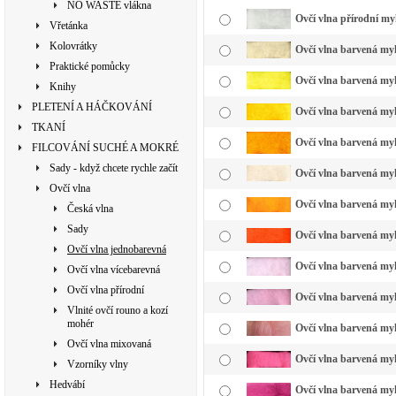
NO WASTE vlákna
Ovčí vlna přírodní my
Vřetánka
Kolovrátky
Ovčí vlna barvená my
Praktické pomůcky
Ovčí vlna barvená myk
Knihy
PLETENÍ A HÁČKOVÁNÍ
Ovčí vlna barvená myk
TKANÍ
Ovčí vlna barvená myk
FILCOVÁNÍ SUCHÉ A MOKRÉ
Sady - když chcete rychle začít
Ovčí vlna barvená myk
Ovčí vlna
Ovčí vlna barvená myk
Česká vlna
Sady
Ovčí vlna barvená myk
Ovčí vlna jednobarevná
Ovčí vlna barvená myk
Ovčí vlna vícebarevná
Ovčí vlna přírodní
Ovčí vlna barvená myk
Vlnité ovčí rouno a kozí
mohér
Ovčí vlna barvená myk
Ovčí vlna mixovaná
Ovčí vlna barvená myk
Vzorníky vlny
Hedvábí
Ovčí vlna barvená my