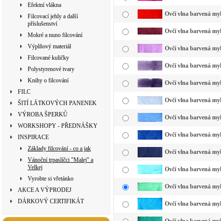
Efektní vlákna
Ovčí vlna barvená myk
Filcovací jehly a další
příslušenství
Ovčí vlna barvená myk
Mokré a nuno filcování
Výplňový materiál
Ovčí vlna barvená myk
Filcované kuličky
Ovčí vlna barvená myk
Polystyrenové tvary
Knihy o filcování
Ovčí vlna barvená myk
FILC
Ovčí vlna barvená myk
ŠITÍ LÁTKOVÝCH PANENEK
VÝROBA ŠPERKŮ
Ovčí vlna barvená myk
WORKSHOPY - PŘEDNÁŠKY
Ovčí vlna barvená myk
INSPIRACE
Základy filcování - co a jak
Ovčí vlna barvená my
Vánoční trpaslíčci "Malej" a
Velkej
Ovčí vlna barvená myk
Vyrobte si vřetánko
Ovčí vlna barvená myk
AKCE A VÝPRODEJ
DÁRKOVÝ CERTIFIKÁT
Ovčí vlna barvená myk