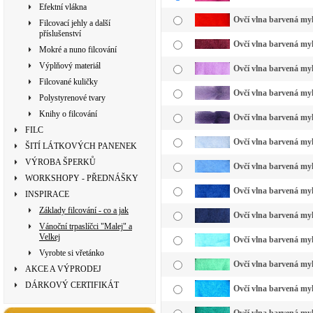
Efektní vlákna
Ovčí vlna barvená myk
Filcovací jehly a další
příslušenství
Ovčí vlna barvená myk
Mokré a nuno filcování
Výplňový materiál
Ovčí vlna barvená myk
Filcované kuličky
Ovčí vlna barvená myk
Polystyrenové tvary
Knihy o filcování
Ovčí vlna barvená myk
FILC
Ovčí vlna barvená myk
ŠITÍ LÁTKOVÝCH PANENEK
VÝROBA ŠPERKŮ
Ovčí vlna barvená myk
WORKSHOPY - PŘEDNÁŠKY
Ovčí vlna barvená myk
INSPIRACE
Základy filcování - co a jak
Ovčí vlna barvená my
Vánoční trpaslíčci "Malej" a
Velkej
Ovčí vlna barvená myk
Vyrobte si vřetánko
Ovčí vlna barvená myk
AKCE A VÝPRODEJ
DÁRKOVÝ CERTIFIKÁT
Ovčí vlna barvená myk