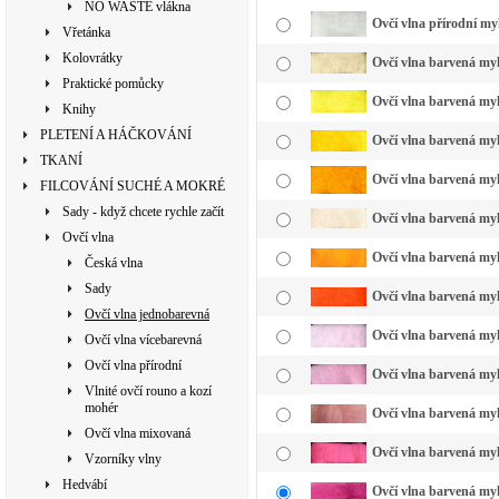
NO WASTE vlákna
Ovčí vlna přírodní my
Vřetánka
Kolovrátky
Ovčí vlna barvená my
Praktické pomůcky
Ovčí vlna barvená myk
Knihy
PLETENÍ A HÁČKOVÁNÍ
Ovčí vlna barvená myk
TKANÍ
Ovčí vlna barvená myk
FILCOVÁNÍ SUCHÉ A MOKRÉ
Sady - když chcete rychle začít
Ovčí vlna barvená myk
Ovčí vlna
Ovčí vlna barvená myk
Česká vlna
Sady
Ovčí vlna barvená myk
Ovčí vlna jednobarevná
Ovčí vlna barvená myk
Ovčí vlna vícebarevná
Ovčí vlna přírodní
Ovčí vlna barvená myk
Vlnité ovčí rouno a kozí
mohér
Ovčí vlna barvená myk
Ovčí vlna mixovaná
Ovčí vlna barvená myk
Vzorníky vlny
Hedvábí
Ovčí vlna barvená my