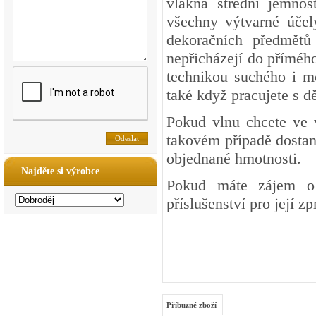
vlákna střední jemnos
všechny výtvarné účel
dekoračních předmětů 
nepřicházejí do přímého
technikou suchého i mo
také když pracujete s dě
Pokud vlnu chcete ve 
takovém případě dostan
objednané hmotnosti.
Najděte si výrobce
Pokud máte zájem o 
příslušenství pro její z
Příbuzné zboží