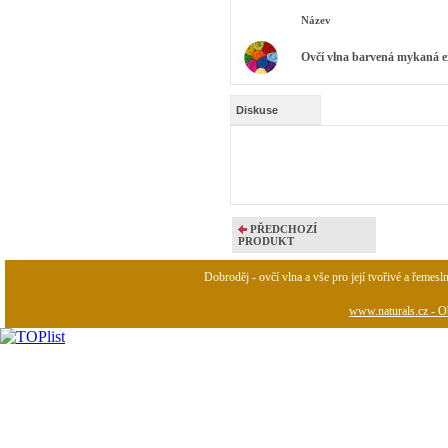
Název
Ovčí vlna barvená mykaná ex
Diskuse
PŘEDCHOZÍ
PRODUKT
Dobroděj - ovčí vlna a vše pro její tvořivé a řemesl
www.naturals.cz - Ob