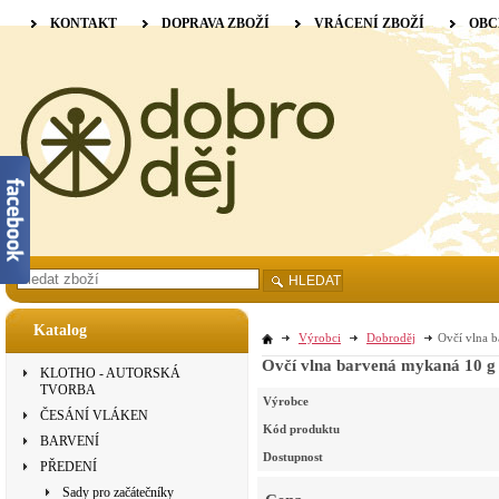
KONTAKT
DOPRAVA ZBOŽÍ
VRÁCENÍ ZBOŽÍ
OBC
HLEDAT
Katalog
Výrobci
Dobroděj
Ovčí vlna b
Ovčí vlna barvená mykaná 10 g 
KLOTHO - AUTORSKÁ
TVORBA
Výrobce
ČESÁNÍ VLÁKEN
Kód produktu
BARVENÍ
Dostupnost
PŘEDENÍ
Sady pro začátečníky