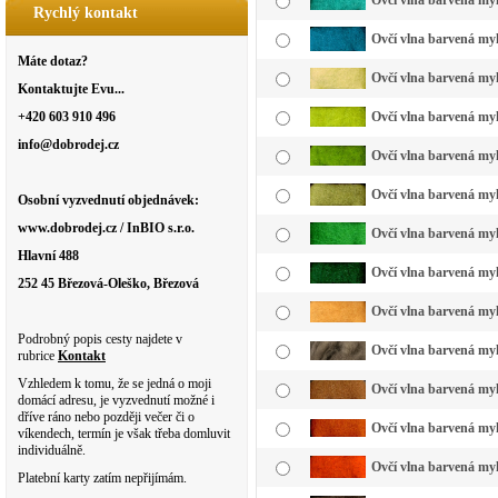
Ovčí vlna barvená myk
Rychlý kontakt
Ovčí vlna barvená my
Máte dotaz?
Ovčí vlna barvená myk
Kontaktujte Evu...
+420 603 910 496
Ovčí vlna barvená myk
info@dobrodej.cz
Ovčí vlna barvená myk
Ovčí vlna barvená myk
Osobní vyzvednutí objednávek:
www.dobrodej.cz / InBIO s.r.o.
Ovčí vlna barvená myk
Hlavní 488
Ovčí vlna barvená myk
252 45 Březová-Oleško, Březová
Ovčí vlna barvená my
Podrobný popis cesty najdete v
Ovčí vlna barvená myk
rubrice
Kontakt
Vzhledem k tomu, že se jedná o moji
Ovčí vlna barvená myk
domácí adresu, je vyzvednutí možné i
dříve ráno nebo později večer či o
Ovčí vlna barvená myk
víkendech, termín je však třeba domluvit
individuálně.
Ovčí vlna barvená myk
Platební karty zatím nepřijímám.