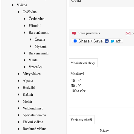
Cena
Vlákna
Ovčí vlna
Česká vlna
Přírodní
Barvená mono
dotaz prodavači
p
Česaná
Mykaná
Barvená multi
Vlnitá
Množstevní slevy
Vzorníky
Mixy vláken
Množství
Alpaka
10 - 49
50 - 99
Hedvábí
100 a více
Kašmír
Mohér
Velbloudí srst
Speciální vlákna
Varianty zboží
Efektní vlákna
Rostlinná vlákna
Název