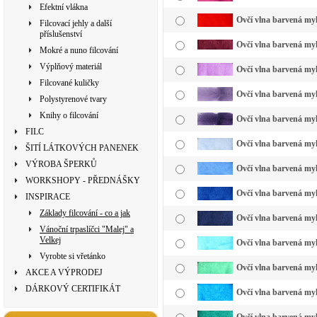
Efektní vlákna
Ovčí vlna barvená myk
Filcovací jehly a další
příslušenství
Ovčí vlna barvená myk
Mokré a nuno filcování
Výplňový materiál
Ovčí vlna barvená myk
Filcované kuličky
Ovčí vlna barvená myk
Polystyrenové tvary
Knihy o filcování
Ovčí vlna barvená myk
FILC
Ovčí vlna barvená myk
ŠITÍ LÁTKOVÝCH PANENEK
VÝROBA ŠPERKŮ
Ovčí vlna barvená myk
WORKSHOPY - PŘEDNÁŠKY
Ovčí vlna barvená myk
INSPIRACE
Základy filcování - co a jak
Ovčí vlna barvená my
Vánoční trpaslíčci "Malej" a
Velkej
Ovčí vlna barvená myk
Vyrobte si vřetánko
Ovčí vlna barvená myk
AKCE A VÝPRODEJ
DÁRKOVÝ CERTIFIKÁT
Ovčí vlna barvená myk