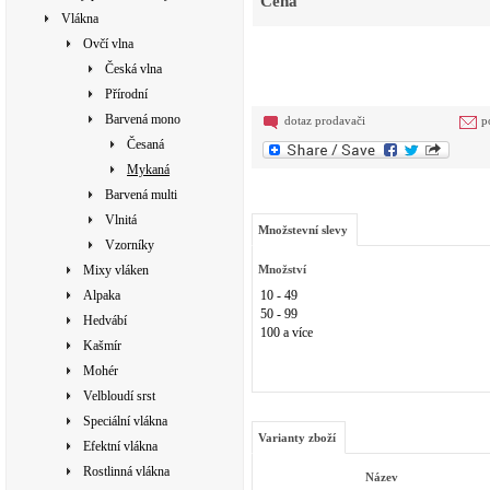
Cena
Vlákna
Ovčí vlna
Česká vlna
Přírodní
Barvená mono
dotaz prodavači
p
Česaná
Mykaná
Barvená multi
Vlnitá
Množstevní slevy
Vzorníky
Mixy vláken
Množství
Alpaka
10 - 49
50 - 99
Hedvábí
100 a více
Kašmír
Mohér
Velbloudí srst
Speciální vlákna
Varianty zboží
Efektní vlákna
Rostlinná vlákna
Název