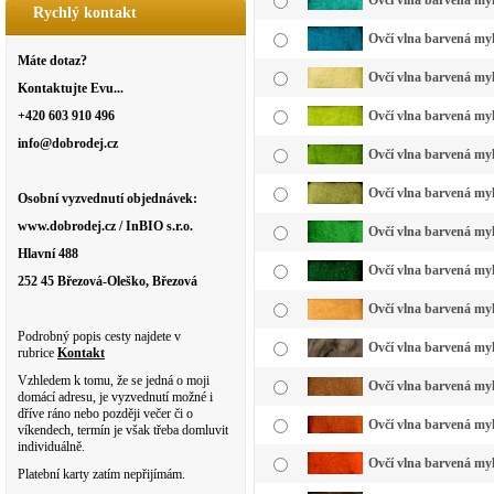
Ovčí vlna barvená myk
Rychlý kontakt
Ovčí vlna barvená my
Máte dotaz?
Ovčí vlna barvená myk
Kontaktujte Evu...
+420 603 910 496
Ovčí vlna barvená myk
info@dobrodej.cz
Ovčí vlna barvená myk
Ovčí vlna barvená myk
Osobní vyzvednutí objednávek:
www.dobrodej.cz / InBIO s.r.o.
Ovčí vlna barvená myk
Hlavní 488
Ovčí vlna barvená myk
252 45 Březová-Oleško, Březová
Ovčí vlna barvená my
Podrobný popis cesty najdete v
Ovčí vlna barvená myk
rubrice
Kontakt
Vzhledem k tomu, že se jedná o moji
Ovčí vlna barvená myk
domácí adresu, je vyzvednutí možné i
dříve ráno nebo později večer či o
Ovčí vlna barvená myk
víkendech, termín je však třeba domluvit
individuálně.
Ovčí vlna barvená myk
Platební karty zatím nepřijímám.