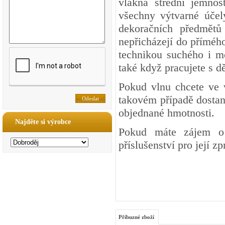
vlákna střední jemnos
všechny výtvarné účel
dekoračních předmětů 
nepřicházejí do přímého
technikou suchého i mo
také když pracujete s dě
Pokud vlnu chcete ve 
takovém případě dostan
objednané hmotnosti.
Najděte si výrobce
Pokud máte zájem o 
příslušenství pro její z
Příbuzné zboží