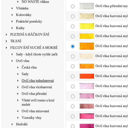
NO WASTE vlákna
Ovčí vlna přírodní my
Vřetánka
Kolovrátky
Ovčí vlna barvená my
Praktické pomůcky
Ovčí vlna barvená myk
Knihy
PLETENÍ A HÁČKOVÁNÍ
Ovčí vlna barvená myk
TKANÍ
Ovčí vlna barvená myk
FILCOVÁNÍ SUCHÉ A MOKRÉ
Sady - když chcete rychle začít
Ovčí vlna barvená myk
Ovčí vlna
Ovčí vlna barvená myk
Česká vlna
Sady
Ovčí vlna barvená myk
Ovčí vlna jednobarevná
Ovčí vlna barvená myk
Ovčí vlna vícebarevná
Ovčí vlna přírodní
Ovčí vlna barvená myk
Vlnité ovčí rouno a kozí
mohér
Ovčí vlna barvená myk
Ovčí vlna mixovaná
Ovčí vlna barvená myk
Vzorníky vlny
Hedvábí
Ovčí vlna barvená my