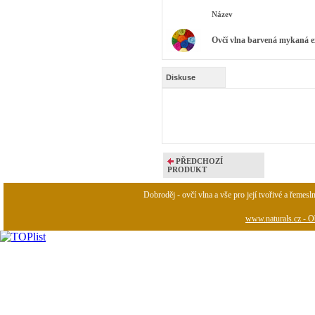
Název
Ovčí vlna barvená mykaná ex
Diskuse
PŘEDCHOZÍ
PRODUKT
Dobroděj - ovčí vlna a vše pro její tvořivé a řemesl
www.naturals.cz - Ob