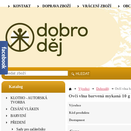
KONTAKT
DOPRAVA ZBOŽÍ
VRÁCENÍ ZBOŽÍ
OBC
HLEDAT
Katalog
Výrobci
Dobroděj
Ovčí vlna b
Ovčí vlna barvená mykaná 10 g 
KLOTHO - AUTORSKÁ
TVORBA
Výrobce
ČESÁNÍ VLÁKEN
Kód produktu
BARVENÍ
Dostupnost
PŘEDENÍ
Sady pro začátečníky