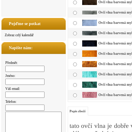
Ovčí vlna barvená my
Ovčí vlna barvená myk
Ovčí vlna barvená my
Pojďme se potkat
Ovčí vlna barvená myk
Zobraz celý kalendář
Ovčí vlna barvená myk
Napište nám:
Ovčí vlna barvená myk
Předmět:
Ovčí vlna barvená myk
Ovčí vlna barvená myk
Jméno:
Ovčí vlna barvená myk
Váš email:
Ovčí vlna barvená myk
Telefon:
Popis zboží
tato ovčí vlna je dobře